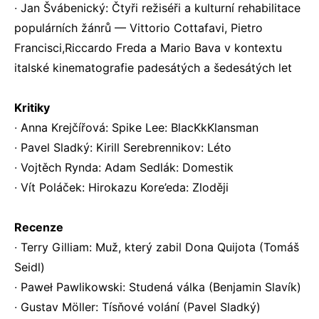
∙ Jan Švábenický: Čtyři režiséři a kulturní rehabilitace
populárních žánrů — Vittorio Cottafavi, Pietro
Francisci,Riccardo Freda a Mario Bava v kontextu
italské kinematografie padesátých a šedesátých let
Kritiky
∙ Anna Krejčířová: Spike Lee: BlacKkKlansman
∙ Pavel Sladký: Kirill Serebrennikov: Léto
∙ Vojtěch Rynda: Adam Sedlák: Domestik
∙ Vít Poláček: Hirokazu Kore’eda: Zloději
Recenze
∙ Terry Gilliam: Muž, který zabil Dona Quijota (Tomáš
Seidl)
∙ Paweł Pawlikowski: Studená válka (Benjamin Slavík)
∙ Gustav Möller: Tísňové volání (Pavel Sladký)