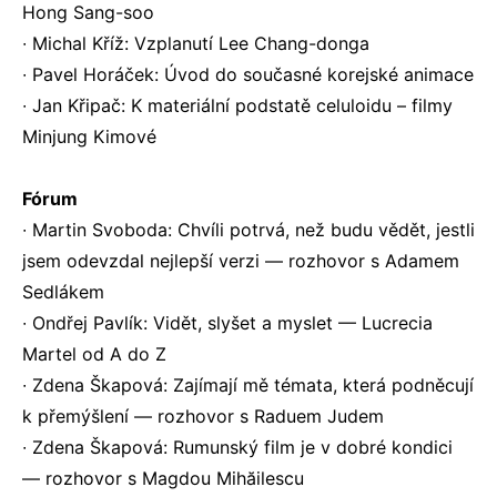
Hong Sang-soo
∙ Michal Kříž: Vzplanutí Lee Chang-donga
∙ Pavel Horáček: Úvod do současné korejské animace
∙ Jan Křipač: K materiální podstatě celuloidu – filmy
Minjung Kimové
Fórum
∙ Martin Svoboda: Chvíli potrvá, než budu vědět, jestli
jsem odevzdal nejlepší verzi — rozhovor s Adamem
Sedlákem
∙ Ondřej Pavlík: Vidět, slyšet a myslet — Lucrecia
Martel od A do Z
∙ Zdena Škapová: Zajímají mě témata, která podněcují
k přemýšlení — rozhovor s Raduem Judem
∙ Zdena Škapová: Rumunský film je v dobré kondici
— rozhovor s Magdou Mihăilescu