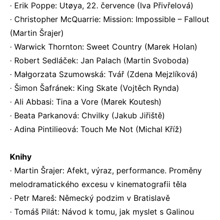
∙ Erik Poppe: Utøya, 22. července (Iva Přivřelová)
∙ Christopher McQuarrie: Mission: Impossible – Fallout
(Martin Šrajer)
∙ Warwick Thornton: Sweet Country (Marek Holan)
∙ Robert Sedláček: Jan Palach (Martin Svoboda)
∙ Małgorzata Szumowská: Tvář (Zdena Mejzlíková)
∙ Šimon Šafránek: King Skate (Vojtěch Rynda)
∙ Ali Abbasi: Tina a Vore (Marek Koutesh)
∙ Beata Parkanová: Chvilky (Jakub Jiřiště)
∙ Adina Pintilieová: Touch Me Not (Michal Kříž)
Knihy
∙ Martin Šrajer: Afekt, výraz, performance. Proměny
melodramatického excesu v kinematografii těla
∙ Petr Mareš: Německý podzim v Bratislavě
∙ Tomáš Pilát: Návod k tomu, jak myslet s Galinou