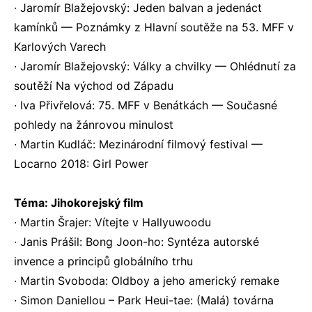
∙ Jaromír Blažejovský: Jeden balvan a jedenáct
kamínků — Poznámky z Hlavní soutěže na 53. MFF v
Karlových Varech
∙ Jaromír Blažejovský: Války a chvilky — Ohlédnutí za
soutěží Na východ od Západu
∙ Iva Přivřelová: 75. MFF v Benátkách — Současné
pohledy na žánrovou minulost
∙ Martin Kudláč: Mezinárodní filmový festival —
Locarno 2018: Girl Power
Téma: Jihokorejský film
∙ Martin Šrajer: Vítejte v Hallyuwoodu
∙ Janis Prášil: Bong Joon-ho: Syntéza autorské
invence a principů globálního trhu
∙ Martin Svoboda: Oldboy a jeho americký remake
∙ Simon Daniellou – Park Heui-tae: (Malá) továrna