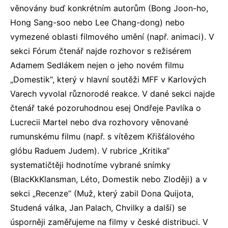
věnovány buď konkrétním autorům (Bong Joon-ho,
Hong Sang-soo nebo Lee Chang-dong) nebo
vymezené oblasti filmového umění (např. animaci). V
sekci Fórum čtenář najde rozhovor s režisérem
Adamem Sedlákem nejen o jeho novém filmu
„Domestik“, který v hlavní soutěži MFF v Karlových
Varech vyvolal různorodé reakce. V dané sekci najde
čtenář také pozoruhodnou esej Ondřeje Pavlíka o
Lucrecii Martel nebo dva rozhovory věnované
rumunskému filmu (např. s vítězem Křišťálového
glóbu Raduem Judem). V rubrice „Kritika“
systematičtěji hodnotíme vybrané snímky
(BlacKkKlansman, Léto, Domestik nebo Zloději) a v
sekci „Recenze“ (Muž, který zabil Dona Quijota,
Studená válka, Jan Palach, Chvilky a další) se
úsporněji zaměřujeme na filmy v české distribuci. V