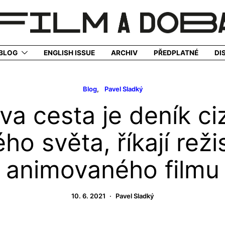
BLOG
ENGLISH ISSUE
ARCHIV
PŘEDPLATNÉ
DI
Blog
Pavel Sladký
va cesta je deník ci
ého světa, říkají reži
animovaného filmu
10. 6. 2021
Pavel Sladký