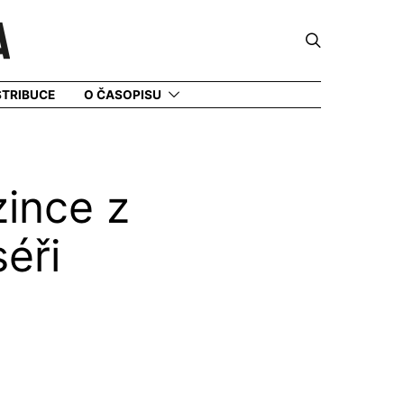
STRIBUCE
O ČASOPISU
zince z
séři