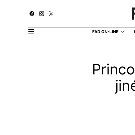
FAD ON-LINE
Princo
jin