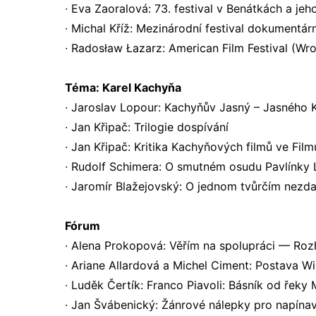
∙ Eva Zaoralová: 73. festival v Benátkách a jeh
∙ Michal Kříž: Mezinárodní festival dokumentárn
∙ Radosław Łazarz: American Film Festival (Wr
Téma: Karel Kachyňa
∙ Jaroslav Lopour: Kachyňův Jasný – Jasného
∙ Jan Křipač: Trilogie dospívání
∙ Jan Křipač: Kritika Kachyňových filmů ve Fil
∙ Rudolf Schimera: O smutném osudu Pavlínky 
∙ Jaromír Blažejovský: O jednom tvůrčím nezd
Fórum
∙ Alena Prokopová: Věřím na spolupráci — Ro
∙ Ariane Allardová a Michel Ciment: Postava 
∙ Luděk Čertík: Franco Piavoli: Básník od řeky 
∙ Jan Švábenický: Žánrové nálepky pro napína