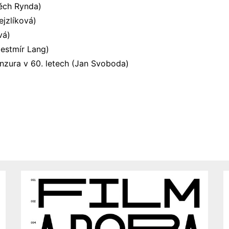
těch Rynda)
ejzlíková)
vá)
Čestmír Lang)
enzura v 60. letech (Jan Svoboda)