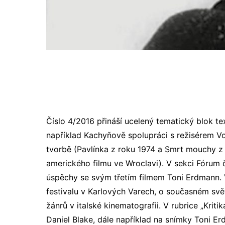
Číslo 4/2016 přináší ucelený tematický blok 
například Kachyňově spolupráci s režisérem Vo
tvorbě (Pavlínka z roku 1974 a Smrt mouchy z 
amerického filmu ve Wroclavi). V sekci Fórum
úspěchy se svým třetím filmem Toni Erdmann. 
festivalu v Karlových Varech, o současném svě
žánrů v italské kinematografii. V rubrice „Kri
Daniel Blake, dále například na snímky Toni E