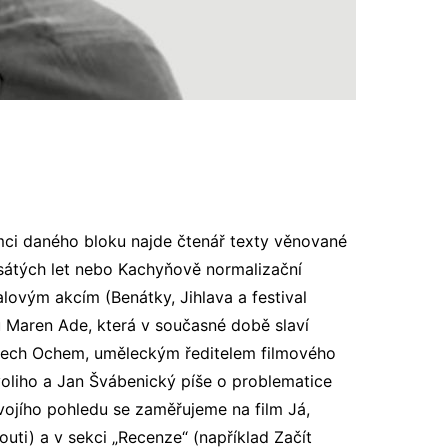
mci daného bloku najde čtenář texty věnované
esátých let nebo Kachyňově normalizační
ovým akcím (Benátky, Jihlava a festival
 Maren Ade, která v současné době slaví
rlech Ochem, uměleckým ředitelem filmového
voliho a Jan Švábenický píše o problematice
dvojího pohledu se zaměřujeme na film Já,
ti) a v sekci „Recenze“ (například Začít