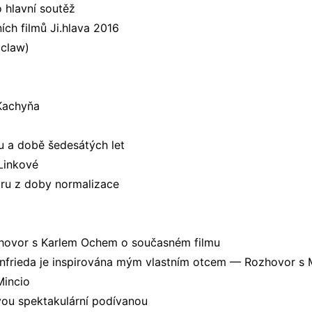
o hlavní soutěž
ích filmů Ji.hlava 2016
oclaw)
 Kachyňa
mu a době šedesátých let
Linkové
aru z doby normalizace
zhovor s Karlem Ochem o současném filmu
Winfrieda je inspirována mým vlastním otcem — Rozhovor 
Mincio
vou spektakulární podívanou