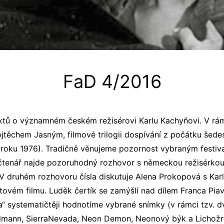
FaD 4/2016
textů o významném českém režisérovi Karlu Kachyňovi. V rá
jtěchem Jasným, filmové trilogii dospívání z počátku šed
roku 1976). Tradičně věnujeme pozornost vybraným festival
 čtenář najde pozoruhodný rozhovor s německou režisérkou
V druhém rozhovoru čísla diskutuje Alena Prokopová s Ka
tovém filmu. Luděk čertík se zamýšlí nad dílem Franca Pia
tika“ systematičtěji hodnotíme vybrané snímky (v rámci tzv. 
rdmann, SierraNevada, Neon Demon, Neonový býk a Lichožrou