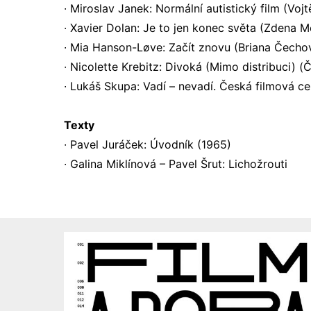
∙ Miroslav Janek: Normální autistický film (Voj
∙ Xavier Dolan: Je to jen konec světa (Zdena M
∙ Mia Hanson-Løve: Začít znovu (Briana Čecho
∙ Nicolette Krebitz: Divoká (Mimo distribuci) (
∙ Lukáš Skupa: Vadí – nevadí. Česká filmová c
Texty
∙ Pavel Juráček: Úvodník (1965)
∙ Galina Miklínová – Pavel Šrut: Lichožrouti