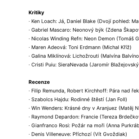
Kritiky
∙ Ken Loach: Já, Daniel Blake (Dvojí pohled: Mar
∙ Gabriel Mascaro: Neonový býk (Zdena Škapo
∙ Nicolas Winding Refn: Neon Demon (Tomáš G
∙ Maren Adeová: Toni Erdmann (Michal Kříž)
∙ Galina Miklínová: Lichožrouti (Malvína Balvín
∙ Cristi Puiu: SieraNevada (Jaromír Blažejovský
Recenze
∙ Filip Remunda, Robert Kirchhoff: Pára nad ř
∙ Szabolcs Hajdu: Rodinné štěstí (Jan Foll)
∙ Win Wenders: Krásné dny v Aranjuez (Matěj N
∙ Raymond Depardon: Francie (Tereza Brdečko
∙ Gianfranco Rosi: Požár na moři (Anna Purkrá
∙ Denis Villeneuve: Příchozí (Vít Gvoždiak)