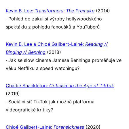
Kevin B. Lee:
Transformers: The Premake
(2014)
∙ Pohled do zákulisí výroby hollywoodského
spektáklu z pohledu fanoušků a YouTuberů
Kevin B. Lee a Chloé Galibert-Lainé:
Reading //
Binging // Benning
(2018)
∙ Jak se slow cinema Jamese Benninga proměňuje ve
věku Netflixu a speed watchingu?
Charlie Shackleton:
Criticism in the Age of TikTok
(2019)
∙ Sociální síť TikTok jak možná platforma
videografické kritiky?
Chloé Galibert-Lainé:
Forensickness
(2020)