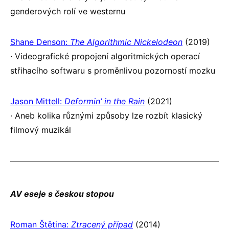
genderových rolí ve westernu
Shane Denson:
The Algorithmic Nickelodeon
(2019)
∙ Videografické propojení algoritmických operací
střihacího softwaru s proměnlivou pozorností mozku
Jason Mittell:
Deformin’ in the Rain
(2021)
∙ Aneb kolika různými způsoby lze rozbít klasický
filmový muzikál
AV eseje s českou stopou
Roman Štětina:
Ztracený případ
(2014)