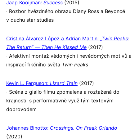
Jaap Kooijman:
Success
(2015)
∙ Rozbor hvězdného obrazu Diany Ross a Beyoncé
v duchu star studies
Cristina Álvarez López a Adrian Martin:
„Twin Peaks:
The Return“ — Then He Kissed Me
(2017)
∙ Afektivní montáž vědomých i nevědomých motivů a
inspirací fikčního světa
Twin Peaks
Kevin L. Ferguson:
Lizard Train
(2017)
∙ Scéna z giallo filmu zpomalená a roztažená do
krajnosti, s performativně využitým textovým
doprovodem
Johannes Binotto:
Crossings. On Freak Orlando
(2020)