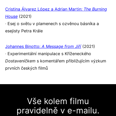
Cristina Álvarez López a Adrian Martin:
The Burning
House
(2021)
∙ Esej o světu v plamenech s ozvěnou básníka a
esejisty Petra Krále
Johannes Binotto:
A Message from Jiří
(2021)
∙ Experimentální manipulace s Kříženeckého
Dostaveníčkem
s komentářem přibližujícím výzkum
prvních českých filmů
Vše kolem filmu
pravidelně v e-mailu.