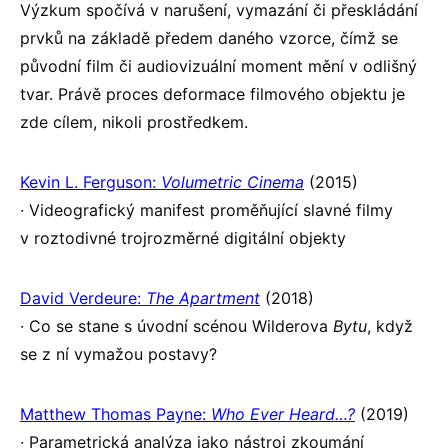
Výzkum spočívá v narušení, vymazání či přeskládání
prvků na základě předem daného vzorce, čímž se
původní film či audiovizuální moment mění v odlišný
tvar. Právě proces deformace filmového objektu je
zde cílem, nikoli prostředkem.
Kevin L. Ferguson:
Volumetric Cinema
(2015)
∙ Videografický manifest proměňující slavné filmy
v roztodivné trojrozměrné digitální objekty
David Verdeure:
The Apartment
(2018)
∙ Co se stane s úvodní scénou Wilderova
Bytu
, když
se z ní vymažou postavy?
Matthew Thomas Payne:
Who Ever Heard…?
(2019)
∙ Parametrická analýza jako nástroj zkoumání