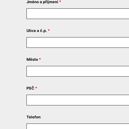
Jméno a příjmení
*
Ulice a č.p.
*
Město
*
PSČ
*
Telefon