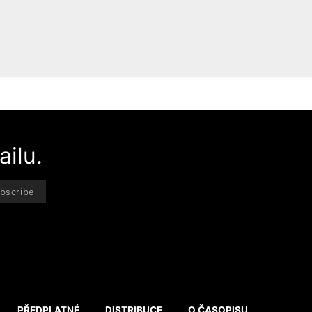
ilu.
bscribe
PŘEDPLATNÉ
DISTRIBUCE
O ČASOPISU