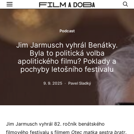
Podcast
Jim Jarmusch vyhrál Benátky.
Byla to politická volba
apolitického filmu? Poklady a
pochyby letošního festivalu
9. 9. 2025
Pavel Sladký
Jim Jarmusch vyhrál 82. ročník benátského
filmového festivalu s filmem
Otec matka sestra bratr
.