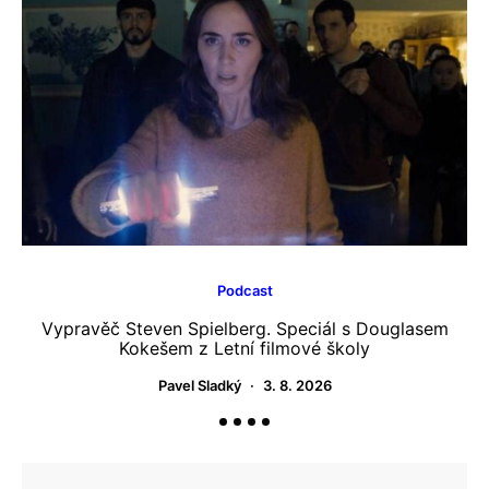
Podcast
Vypravěč Steven Spielberg. Speciál s Douglasem
Ju
Kokešem z Letní filmové školy
m
Pavel Sladký
3. 8. 2026