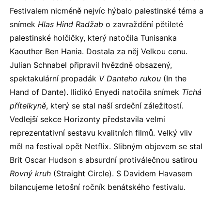
Festivalem nicméně nejvíc hýbalo palestinské téma a
snímek
Hlas Hind Radžab
o zavraždění pětileté
palestinské holčičky, který natočila Tunisanka
Kaouther Ben Hania. Dostala za něj Velkou cenu.
Julian Schnabel připravil hvězdně obsazený,
spektakulární propadák
V Danteho rukou
(In the
Hand of Dante). Ilidikó Enyedi natočila snímek
Tichá
přítelkyně
, který se stal naší srdeční záležitostí.
Vedlejší sekce Horizonty představila velmi
reprezentativní sestavu kvalitních filmů. Velký vliv
měl na festival opět Netflix. Slibným objevem se stal
Brit Oscar Hudson s absurdní protiválečnou satirou
Rovný kruh
(Straight Circle). S Davidem Havasem
bilancujeme letošní ročník benátského festivalu.