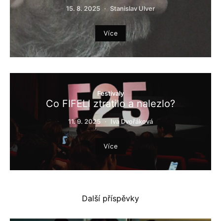
15. 8. 2025
Stanislav Ulver
Více
Festivaly
Co FIFELI ztratilo a nalezlo?
11. 9. 2025
Iva Dvořáková
Více
Další příspěvky