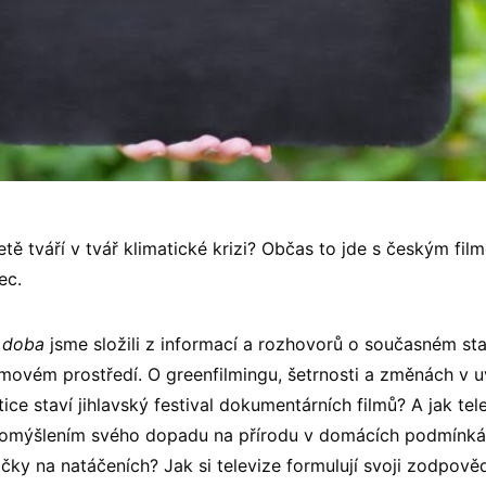
etě tváří v tvář klimatické krizi? Občas to jde s českým f
ec.
a doba
jsme složili z informací a rozhovorů o současném st
movém prostředí. O greenfilmingu, šetrnosti a změnách v u
ice staví jihlavský festival dokumentárních filmů? A jak t
 promýšlením svého dopadu na přírodu v domácích podmínká
ačky na natáčeních? Jak si televize formulují svoji zodpověd