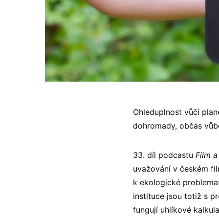
Ohleduplnost vůči plan
dohromady, občas vůb
33. díl podcastu
Film 
uvažování v českém fil
k ekologické problemat
instituce jsou totiž s
fungují uhlíkové kalkul