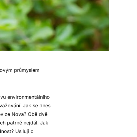
ilmovým průmyslem
avu environmentálního
važování. Jak se dnes
elevize Nova? Obě dvě
ch patrně nejdál. Jak
nost? Usilují o