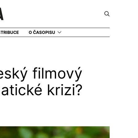
STRIBUCE
O ČASOPISU
český filmový
atické krizi?