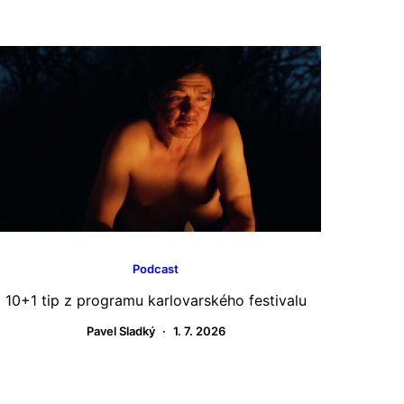
Podcast
10+1 tip z programu karlovarského festivalu
Film j
věcí, ž
Pavel Sladký
1. 7. 2026