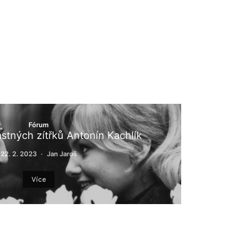
Fórum
stných zítřků Antonín Kachlík
22. 2. 2023
Jan Jaroš
Více