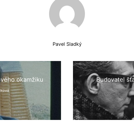
Pavel Sladký
mového okamžiku
Budovatel šťa
nková