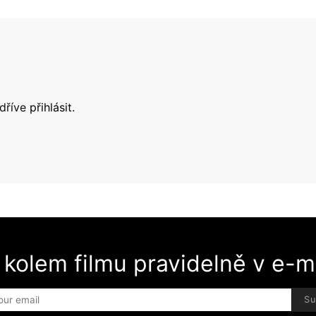
jdříve
přihlásit
.
 kolem filmu pravidelně v e-ma
Su