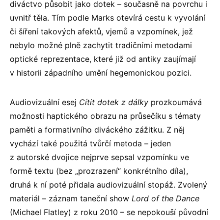
diváctvo působit jako dotek – současně na povrchu i
uvnitř těla. Tím podle Marks otevírá cestu k vyvolání
či šíření takových afektů, vjemů a vzpomínek, jež
nebylo možné plně zachytit tradičními metodami
optické reprezentace, které již od antiky zaujímají
v historii západního umění hegemonickou pozici.
Audiovizuální esej
Cítit dotek z dálky
prozkoumává
možnosti haptického obrazu na průsečíku s tématy
paměti a formativního diváckého zážitku. Z něj
vychází také použitá tvůrčí metoda – jeden
z autorské dvojice nejprve sepsal vzpomínku ve
formě textu (bez „prozrazení“ konkrétního díla),
druhá k ní poté přidala audiovizuální stopáž. Zvolený
materiál – záznam taneční show
Lord of the Dance
(Michael Flatley) z roku 2010 – se nepokouší původní