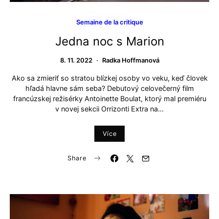
Semaine de la critique
Jedna noc s Marion
8. 11. 2022
Radka Hoffmanová
Ako sa zmieriť so stratou blízkej osoby vo veku, keď človek
hľadá hlavne sám seba? Debutový celovečerný film
francúzskej režisérky Antoinette Boulat, ktorý mal premiéru
v novej sekcii Orrizonti Extra na…
Více
Share