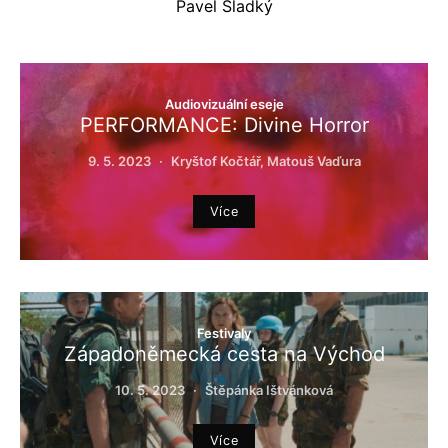
Pavel Sladký
Audiovizuální eseje
PERFORMANCE: Divine Horror
9. 5. 2023
Kryštof Kočtář, Matouš Vaďura
Více
Festivaly
Západoněmecká cesta na Východ
10. 5. 2023
Štěpánka Ištvánková
Více