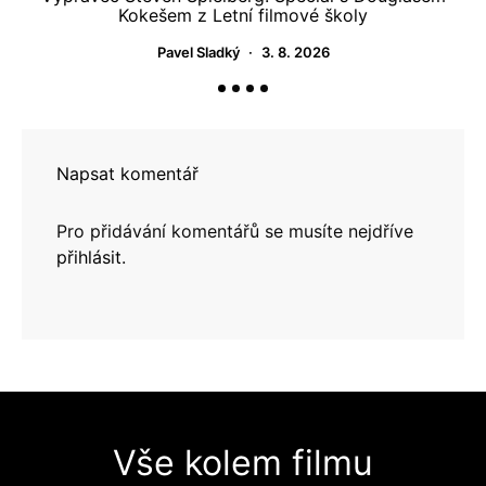
Kokešem z Letní filmové školy
m
Pavel Sladký
3. 8. 2026
Napsat komentář
Pro přidávání komentářů se musíte nejdříve
přihlásit
.
Vše kolem filmu