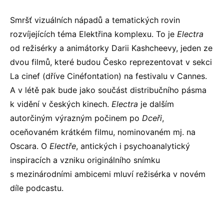
Smršť vizuálních nápadů a tematických rovin
rozvíjejících téma Elektřina komplexu. To je
Electra
od režisérky a animátorky Darii Kashcheevy, jeden ze
dvou filmů, které budou Česko reprezentovat v sekci
La cinef (dříve Cinéfontation) na festivalu v Cannes.
A v létě pak bude jako součást distribučního pásma
k vidění v českých kinech.
Electra
je dalším
autorčiným výrazným počinem po
Dceři
,
oceňovaném krátkém filmu, nominovaném mj. na
Oscara. O
Electře
, antických i psychoanalytický
inspiracích a vzniku originálního snímku
s mezinárodními ambicemi mluví režisérka v novém
díle podcastu.