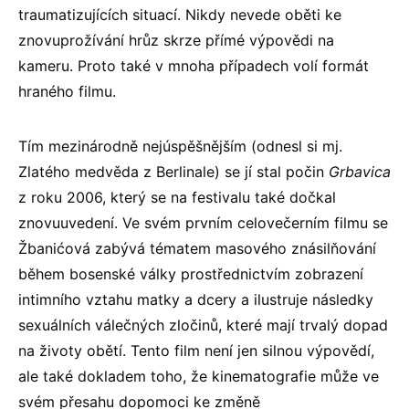
traumatizujících situací. Nikdy nevede oběti ke
znovuprožívání hrůz skrze přímé výpovědi na
kameru. Proto také v mnoha případech volí formát
hraného filmu.
Tím mezinárodně nejúspěšnějším (odnesl si mj.
Zlatého medvěda z Berlinale) se jí stal počin
Grbavica
z roku 2006, který se na festivalu také dočkal
znovuuvedení. Ve svém prvním celovečerním filmu se
Žbanićová zabývá tématem masového znásilňování
během bosenské války prostřednictvím zobrazení
intimního vztahu matky a dcery a ilustruje následky
sexuálních válečných zločinů, které mají trvalý dopad
na životy obětí. Tento film není jen silnou výpovědí,
ale také dokladem toho, že kinematografie může ve
svém přesahu dopomoci ke změně