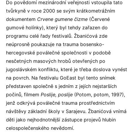
Do povědomí mezinárodní veřejnosti vstoupila tato
tvůrkyně v roce 2000 se svým krátkometrážním
dokumentem
Crvene gumene čizme
(Červené
gumové holínky), který byl tehdy zařazen do
programu celé řady festivalů. Žbanićová zde
neúprosně poukazuje na trauma bosensko-
hercegovské poválečné společnosti v podobě
nesčetných masových hrobů otevřených po
jugoslávském konfliktu, které je třeba doslova vynést
na povrch. Na festivalu GoEast byl tento snímek
představen společně s jedním z jejích nejstarších
počinů, filmem
Poslije, poslije
(Potom, potom, 1997),
jenž odkrývá poválečné trauma prostřednictvím
návštěvy základní školy v Sarajevu. Žbanićová vnímá
děti jako nejhodnotnější zástupce projevů hlubin
celospolečenského nevědomí.