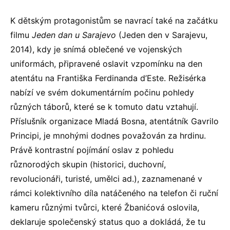
K dětským protagonistům se navrací také na začátku
filmu
Jeden dan u Sarajevo
(Jeden den v Sarajevu,
2014), kdy je snímá oblečené ve vojenských
uniformách, připravené oslavit vzpomínku na den
atentátu na Františka Ferdinanda d’Este. Režisérka
nabízí ve svém dokumentárním počinu pohledy
různých táborů, které se k tomuto datu vztahují.
Příslušník organizace Mladá Bosna, atentátník Gavrilo
Principi, je mnohými dodnes považován za hrdinu.
Právě kontrastní pojímání oslav z pohledu
různorodých skupin (historici, duchovní,
revolucionáři, turisté, umělci ad.), zaznamenané v
rámci kolektivního díla natáčeného na telefon či ruční
kameru různými tvůrci, které Žbanićová oslovila,
deklaruje společenský status quo a dokládá, že tu