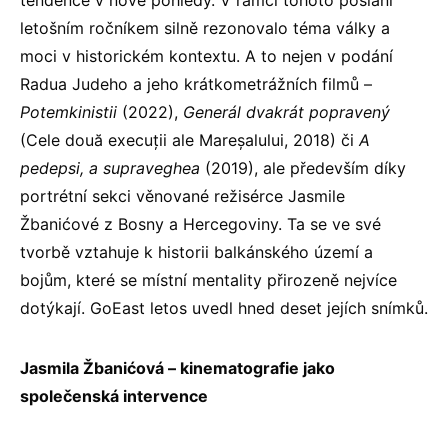
tendence v nové pohledy. V rámci tohoto poslání
letošním ročníkem silně rezonovalo téma války a
moci v historickém kontextu. A to nejen v podání
Radua Judeho a jeho krátkometrážních filmů –
Potemkinistii
(2022),
Generál dvakrát popravený
(Cele două execuții ale Mareșalului, 2018) či
A
pedepsi, a supraveghea
(2019), ale především díky
portrétní sekci věnované režisérce Jasmile
Žbanićové z Bosny a Hercegoviny. Ta se ve své
tvorbě vztahuje k historii balkánského území a
bojům, které se místní mentality přirozeně nejvíce
dotýkají. GoEast letos uvedl hned deset jejích snímků.
Jasmila Žbanićová – kinematografie jako
společenská intervence