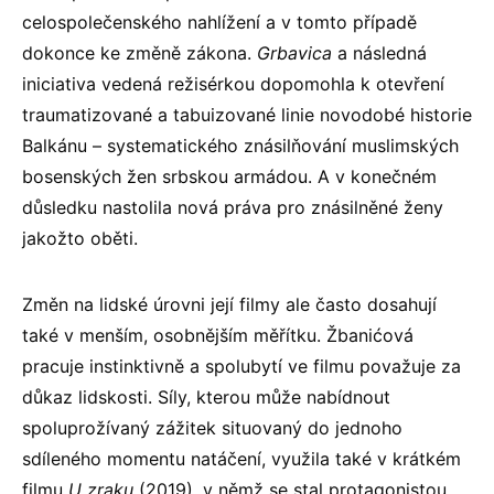
celospolečenského nahlížení a v tomto případě
dokonce ke změně zákona.
Grbavica
a následná
iniciativa vedená režisérkou dopomohla k otevření
traumatizované a tabuizované linie novodobé historie
Balkánu – systematického znásilňování muslimských
bosenských žen srbskou armádou. A v konečném
důsledku nastolila nová práva pro znásilněné ženy
jakožto oběti.
Změn na lidské úrovni její filmy ale často dosahují
také v menším, osobnějším měřítku. Žbanićová
pracuje instinktivně a spolubytí ve filmu považuje za
důkaz lidskosti. Síly, kterou může nabídnout
spoluprožívaný zážitek situovaný do jednoho
sdíleného momentu natáčení, využila také v krátkém
filmu
U zraku
(2019), v němž se stal protagonistou