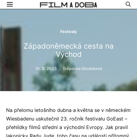
Festivaly
Západoněmecká cesta na
Východ
10. 5. 2023
Štěpánka Ištvánková
Na přelomu letošního dubna a května se v německém
Wiesbadenu uskutečnil 23. ročník festivalu GoEast –
přehlídky filmů střední a východní Evropy. Jak pravil
lakonicky Radu Jude, toho času na události přítomný,