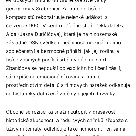
evropských zločinů od druhé světové války:
genocidou v Srebrenici. Za pomoci tisíce
komparzistů rekonstruuje nelehké události z
července 1995. V centru příběhu stojí překladatelka
Aida (Jasna Đuričićová), která je na nizozemské
základně OSN svědkem nečinnosti mezinárodního
společenství a bezmocně přihlíží, jak její rodinu a
tisíce známých posílají srbští vojáci na smrt.
Žbanićová se nepouští do explicitního líčení násilí,
sází spíše na emocionální rovinu a pouze
prostřednictvím detailů a filmových narážek odkazuje
na historicky doložené zločiny a jejich dozvuky.
Obecně se režisérka snaží neutopit v drásavosti
historické zkušenosti a řadu svých snímků, třebaže s
tíživými tématy, odlehčuje také humorem. Ten sama