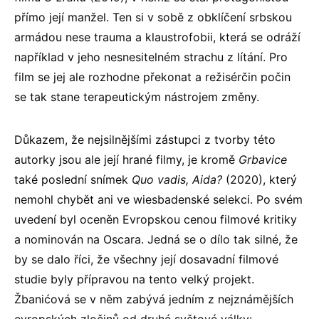
přímo její manžel. Ten si v sobě z obklíčení srbskou
armádou nese trauma a klaustrofobii, která se odráží
například v jeho nesnesitelném strachu z lítání. Pro
film se jej ale rozhodne překonat a režisérčin počin
se tak stane terapeutickým nástrojem změny.
Důkazem, že nejsilnějšími zástupci z tvorby této
autorky jsou ale její hrané filmy, je kromě
Grbavice
také poslední snímek
Quo vadis, Aida?
(2020), který
nemohl chybět ani ve wiesbadenské selekci. Po svém
uvedení byl oceněn Evropskou cenou filmové kritiky
a nominován na Oscara. Jedná se o dílo tak silné, že
by se dalo říci, že všechny její dosavadní filmové
studie byly přípravou na tento velký projekt.
Žbanićová se v něm zabývá jedním z nejznámějších