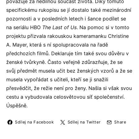
považuje za nedílnou součást života. Díky tomuto
specifickému rukopisu se jí dostalo také mezinárodní
pozornosti a v posledních letech i šance podílet se
na seriálu HBO
The Last of Us
. Na pomoc si v tomto
projektu přizvala rakouskou kameramanku Christine
A. Mayer, která s ní spolupracovala na řadě
předchozích filmů. Deklaruje tím také svou důvěru v
ženské tvůrkyně. Často veřejně zdůrazňuje, že se
svůj předmět musela učit bez ženských vzorů a že se
musela vypořádat s učiteli, kteří se ji snažili
přesvědčit, že režie není pro ženy. Našla si však svou
cestu a vybudovala celosvětovou síť společenství.
Úspěšně.
Sdílej na Facebook
Sdílej na Twitter
Share