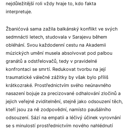
nejdůležitější roli vždy hraje to, kdo fakta
interpretuje.
Žbanićová sama zažila balkánský konflikt ve svých
sedmnácti letech, studovala v Sarajevu během
obléhání. Svou každodenní cestu na Akademii
múzických umění musela absolvovat pod palbou
granátů a odstřelovačů, tedy v pravidelné
konfrontaci se smrtí. Redukovat tvorbu na její
traumatické válečné zážitky by však bylo příliš
krátkozraké. Prostřednictvím svého neúnavného
nasazení bojuje za precizované odhalování zločinů a
jejich veřejné zviditelnění, stejně jako odsouzení těch,
kteří jsou za ně zodpovědní, namísto paušálního
odsouzení. Sází na empatii a léčivý účinek vyrovnání
se s minulostí prostřednictvím nového nahlédnutí