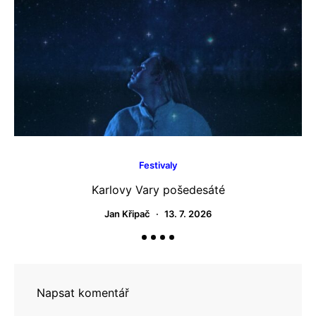
Festivaly
Karlovy Vary pošedesáté
O
Jan Křipač
13. 7. 2026
Napsat komentář