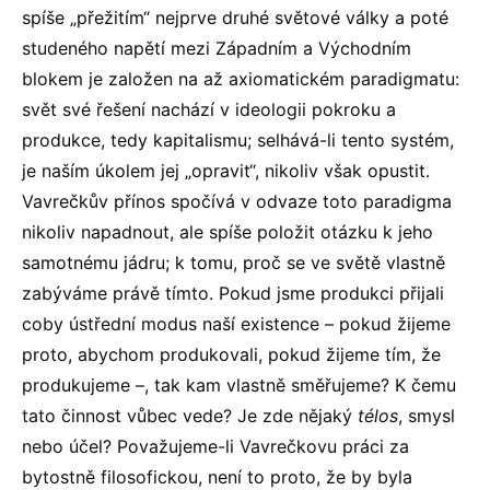
spíše „přežitím“ nejprve druhé světové války a poté
studeného napětí mezi Západním a Východním
blokem je založen na až axiomatickém paradigmatu:
svět své řešení nachází v ideologii pokroku a
produkce, tedy kapitalismu; selhává-li tento systém,
je naším úkolem jej „opravit“, nikoliv však opustit.
Vavrečkův přínos spočívá v odvaze toto paradigma
nikoliv napadnout, ale spíše položit otázku k jeho
samotnému jádru; k tomu, proč se ve světě vlastně
zabýváme právě tímto. Pokud jsme produkci přijali
coby ústřední modus naší existence – pokud žijeme
proto, abychom produkovali, pokud žijeme tím, že
produkujeme –, tak kam vlastně směřujeme? K čemu
tato činnost vůbec vede? Je zde nějaký
télos
, smysl
nebo účel? Považujeme-li Vavrečkovu práci za
bytostně filosofickou, není to proto, že by byla