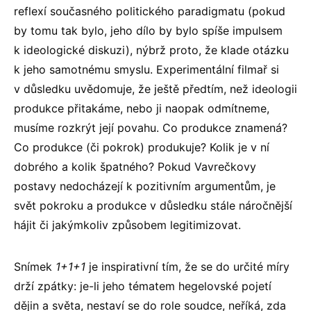
reflexí současného politického paradigmatu (pokud
by tomu tak bylo, jeho dílo by bylo spíše impulsem
k ideologické diskuzi), nýbrž proto, že klade otázku
k jeho samotnému smyslu. Experimentální filmař si
v důsledku uvědomuje, že ještě předtím, než ideologii
produkce přitakáme, nebo ji naopak odmítneme,
musíme rozkrýt její povahu. Co produkce znamená?
Co produkce (či pokrok) produkuje? Kolik je v ní
dobrého a kolik špatného? Pokud Vavrečkovy
postavy nedocházejí k pozitivním argumentům, je
svět pokroku a produkce v důsledku stále náročnější
hájit či jakýmkoliv způsobem legitimizovat.
Snímek
1+1+1
je inspirativní tím, že se do určité míry
drží zpátky: je-li jeho tématem hegelovské pojetí
dějin a světa, nestaví se do role soudce, neříká, zda