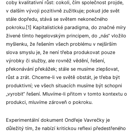
coby kvalitativní růst: cokoli, čím společnost projde,
v dalším vývoji pozitivně zužitkuje; pokud jde svět
stále dopředu, stává se světem nekonečného
pokroku.[1] Kapitalistické paradigma, do značné míry
živené tímto hegelovským principem, do „nás“ vložilo
myšlenku, že řešením všech problému v nejširším
slova smyslu je, že není třeba produkovat pouze
výrobky či služby, ale rovněž vědění, řešení,
překonávání překážek; stále se musíme zlepšovat,
růst a zrát. Chceme-li ve světě obstát, je třeba být
produktivní; ve všech situacích musíme být schopni
„vyrobit“ řešení. Mluvíme-li přitom v tomto kontextu o
produkci, mluvíme zároveň o pokroku.
Experimentální dokument Ondřeje Vavrečky je
důležitý tím, že nabízí kritickou reflexi předestřeného