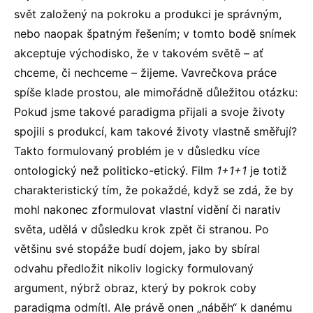
svět založený na pokroku a produkci je správným,
nebo naopak špatným řešením; v tomto bodě snímek
akceptuje východisko, že v takovém světě – ať
chceme, či nechceme – žijeme. Vavrečkova práce
spíše klade prostou, ale mimořádně důležitou otázku:
Pokud jsme takové paradigma přijali a svoje životy
spojili s produkcí, kam takové životy vlastně směřují?
Takto formulovaný problém je v důsledku více
ontologický než politicko-etický. Film
1+1+1
je totiž
charakteristický tím, že pokaždé, když se zdá, že by
mohl nakonec zformulovat vlastní vidění či narativ
světa, udělá v důsledku krok zpět či stranou. Po
většinu své stopáže budí dojem, jako by sbíral
odvahu předložit nikoliv logicky formulovaný
argument, nýbrž obraz, který by pokrok coby
paradigma odmítl. Ale právě onen „náběh“ k danému