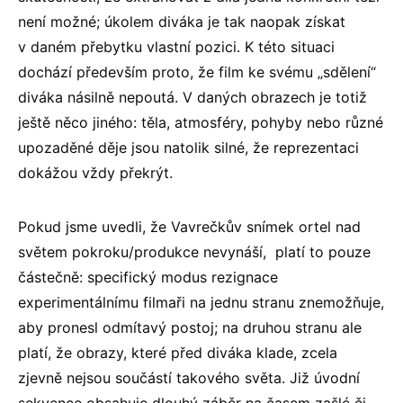
není možné; úkolem diváka je tak naopak získat
v daném přebytku vlastní pozici. K této situaci
dochází především proto, že film ke svému „sdělení“
diváka násilně nepoutá. V daných obrazech je totiž
ještě něco jiného: těla, atmosféry, pohyby nebo různé
upozaděné děje jsou natolik silné, že reprezentaci
dokážou vždy překrýt.
Pokud jsme uvedli, že Vavrečkův snímek ortel nad
světem pokroku/produkce nevynáší, platí to pouze
částečně: specifický modus rezignace
experimentálnímu filmaři na jednu stranu znemožňuje,
aby pronesl odmítavý postoj; na druhou stranu ale
platí, že obrazy, které před diváka klade, zcela
zjevně nejsou součástí takového světa. Již úvodní