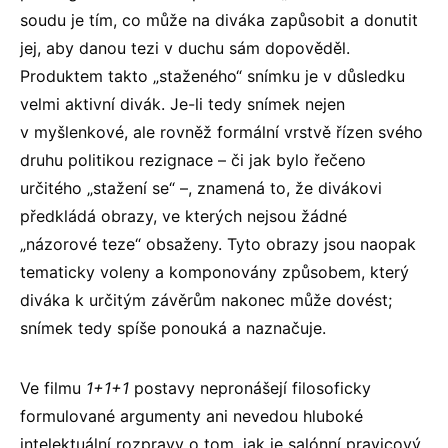
soudu je tím, co může na diváka zapůsobit a donutit
jej, aby danou tezi v duchu sám dopověděl.
Produktem takto „staženého“ snímku je v důsledku
velmi aktivní divák. Je-li tedy snímek nejen
v myšlenkové, ale rovněž formální vrstvě řízen svého
druhu politikou rezignace – či jak bylo řečeno
určitého „stažení se“ –, znamená to, že divákovi
předkládá obrazy, ve kterých nejsou žádné
„názorové teze“ obsaženy. Tyto obrazy jsou naopak
tematicky voleny a komponovány způsobem, který
diváka k určitým závěrům nakonec může dovést;
snímek tedy spíše ponouká a naznačuje.
Ve filmu
1+1+1
postavy nepronášejí filosoficky
formulované argumenty ani nevedou hluboké
intelektuální rozpravy o tom, jak je salónní pravicový