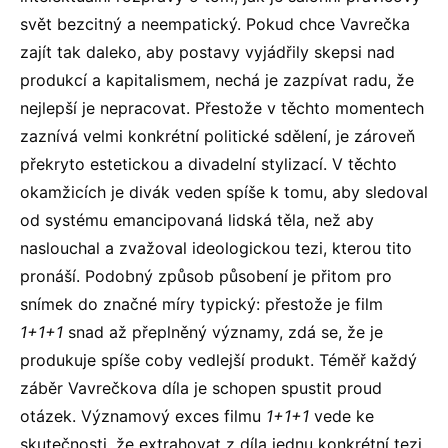
svět bezcitný a neempatický. Pokud chce Vavrečka
zajít tak daleko, aby postavy vyjádřily skepsi nad
produkcí a kapitalismem, nechá je zazpívat radu, že
nejlepší je nepracovat. Přestože v těchto momentech
zaznívá velmi konkrétní politické sdělení, je zároveň
překryto estetickou a divadelní stylizací. V těchto
okamžicích je divák veden spíše k tomu, aby sledoval
od systému emancipovaná lidská těla, než aby
naslouchal a zvažoval ideologickou tezi, kterou tito
pronáší. Podobný způsob působení je přitom pro
snímek do značné míry typický: přestože je film
1+1+1
snad až přeplněný významy, zdá se, že je
produkuje spíše coby vedlejší produkt. Téměř každý
záběr Vavrečkova díla je schopen spustit proud
otázek. Významový exces filmu
1+1+1
vede ke
skutečnosti, že extrahovat z díla jednu konkrétní tezi