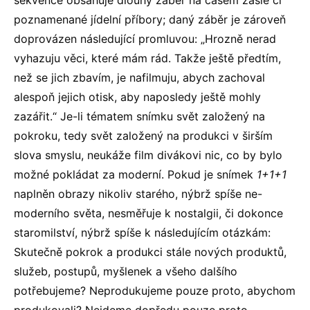
sekvence obsahuje dlouhý záběr na časem zašlé či
poznamenané jídelní příbory; daný záběr je zároveň
doprovázen následující promluvou: „Hrozně nerad
vyhazuju věci, které mám rád. Takže ještě předtím,
než se jich zbavím, je nafilmuju, abych zachoval
alespoň jejich otisk, aby naposledy ještě mohly
zazářit.“ Je-li tématem snímku svět založený na
pokroku, tedy svět založený na produkci v širším
slova smyslu, neukáže film divákovi nic, co by bylo
možné pokládat za moderní. Pokud je snímek
1+1+1
naplněn obrazy nikoliv starého, nýbrž spíše ne-
moderního světa, nesměřuje k nostalgii, či dokonce
staromilství, nýbrž spíše k následujícím otázkám:
Skutečně pokrok a produkci stále nových produktů,
služeb, postupů, myšlenek a všeho dalšího
potřebujeme? Neprodukujeme pouze proto, abychom