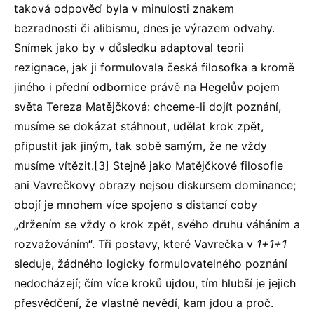
taková odpověď byla v minulosti znakem
bezradnosti či alibismu, dnes je výrazem odvahy.
Snímek jako by v důsledku adaptoval teorii
rezignace, jak ji formulovala česká filosofka a kromě
jiného i přední odbornice právě na Hegelův pojem
světa Tereza Matějčková: chceme-li dojít poznání,
musíme se dokázat stáhnout, udělat krok zpět,
připustit jak jiným, tak sobě samým, že ne vždy
musíme vítězit.[3] Stejně jako Matějčkové filosofie
ani Vavrečkovy obrazy nejsou diskursem dominance;
obojí je mnohem více spojeno s distancí coby
„držením se vždy o krok zpět, svého druhu váháním a
rozvažováním“. Tři postavy, které Vavrečka v
1+1+1
sleduje, žádného logicky formulovatelného poznání
nedocházejí; čím více kroků ujdou, tím hlubší je jejich
přesvědčení, že vlastně nevědí, kam jdou a proč.