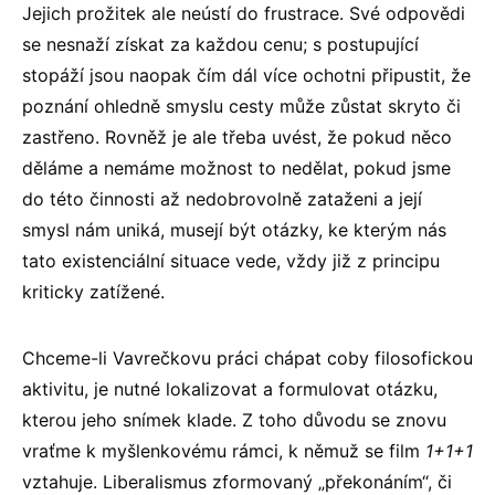
Jejich prožitek ale neústí do frustrace. Své odpovědi
se nesnaží získat za každou cenu; s postupující
stopáží jsou naopak čím dál více ochotni připustit, že
poznání ohledně smyslu cesty může zůstat skryto či
zastřeno. Rovněž je ale třeba uvést, že pokud něco
děláme a nemáme možnost to nedělat, pokud jsme
do této činnosti až nedobrovolně zataženi a její
smysl nám uniká, musejí být otázky, ke kterým nás
tato existenciální situace vede, vždy již z principu
kriticky zatížené.
Chceme-li Vavrečkovu práci chápat coby filosofickou
aktivitu, je nutné lokalizovat a formulovat otázku,
kterou jeho snímek klade. Z toho důvodu se znovu
vraťme k myšlenkovému rámci, k němuž se film
1+1+1
vztahuje. Liberalismus zformovaný „překonáním“, či