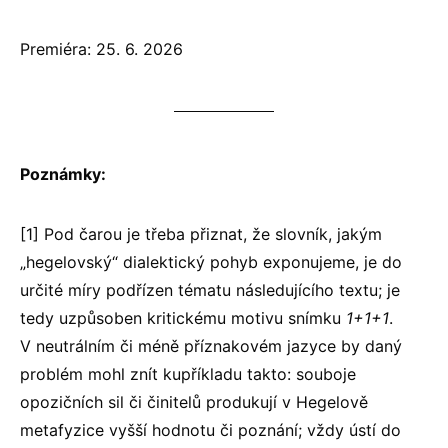
Premiéra: 25. 6. 2026
Poznámky:
[1] Pod čarou je třeba přiznat, že slovník, jakým
„hegelovský“ dialektický pohyb exponujeme, je do
určité míry podřízen tématu následujícího textu; je
tedy uzpůsoben kritickému motivu snímku
1+1+1
.
V neutrálním či méně příznakovém jazyce by daný
problém mohl znít kupříkladu takto: souboje
opozičních sil či činitelů produkují v Hegelově
metafyzice vyšší hodnotu či poznání; vždy ústí do