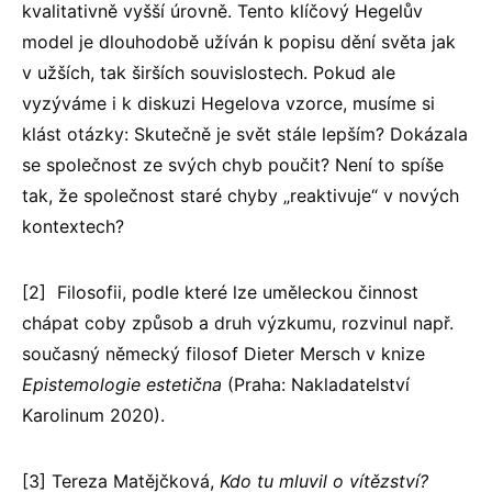
kvalitativně vyšší úrovně. Tento klíčový Hegelův
model je dlouhodobě užíván k popisu dění světa jak
v užších, tak širších souvislostech. Pokud ale
vyzýváme i k diskuzi Hegelova vzorce, musíme si
klást otázky: Skutečně je svět stále lepším? Dokázala
se společnost ze svých chyb poučit? Není to spíše
tak, že společnost staré chyby „reaktivuje“ v nových
kontextech?
[2] Filosofii, podle které lze uměleckou činnost
chápat coby způsob a druh výzkumu, rozvinul např.
současný německý filosof Dieter Mersch v knize
Epistemologie estetična
(Praha: Nakladatelství
Karolinum 2020).
[3] Tereza Matějčková,
Kdo tu mluvil o vítězství?