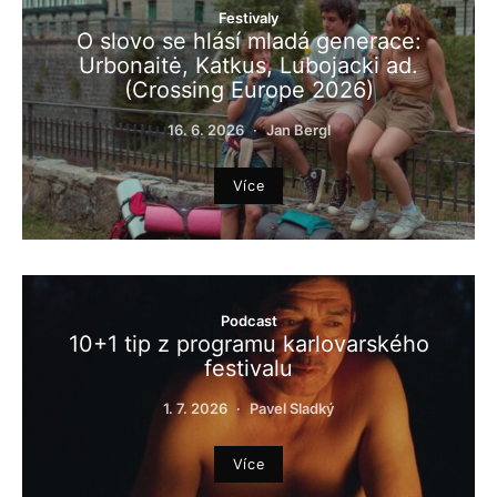
Festivaly
O slovo se hlásí mladá generace:
Urbonaitė, Katkus, Lubojacki ad.
(Crossing Europe 2026)
16. 6. 2026
Jan Bergl
Více
Podcast
10+1 tip z programu karlovarského
festivalu
1. 7. 2026
Pavel Sladký
Více