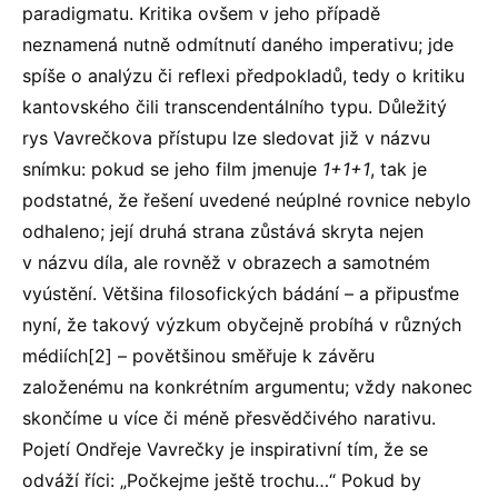
paradigmatu. Kritika ovšem v jeho případě
neznamená nutně odmítnutí daného imperativu; jde
spíše o analýzu či reflexi předpokladů, tedy o kritiku
kantovského čili transcendentálního typu. Důležitý
rys Vavrečkova přístupu lze sledovat již v názvu
snímku: pokud se jeho film jmenuje
1+1+1
, tak je
podstatné, že řešení uvedené neúplné rovnice nebylo
odhaleno; její druhá strana zůstává skryta nejen
v názvu díla, ale rovněž v obrazech a samotném
vyústění. Většina filosofických bádání – a připusťme
nyní, že takový výzkum obyčejně probíhá v různých
médiích[2] – povětšinou směřuje k závěru
založenému na konkrétním argumentu; vždy nakonec
skončíme u více či méně přesvědčivého narativu.
Pojetí Ondřeje Vavrečky je inspirativní tím, že se
odváží říci: „Počkejme ještě trochu…“ Pokud by