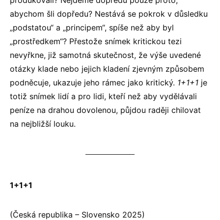
produkovali? Nejdeme dopředu pouze proto,
abychom šli dopředu? Nestává se pokrok v důsledku
„podstatou“ a „principem“, spíše než aby byl
„prostředkem“? Přestože snímek kritickou tezi
nevyřkne, již samotná skutečnost, že výše uvedené
otázky klade nebo jejich kladení zjevným způsobem
podněcuje, ukazuje jeho rámec jako kritický.
1+1+1
je
totiž snímek lidí a pro lidi, kteří než aby vydělávali
peníze na drahou dovolenou, půjdou raději chilovat
na nejbližší louku.
1+1+1
(Česká republika – Slovensko 2025)