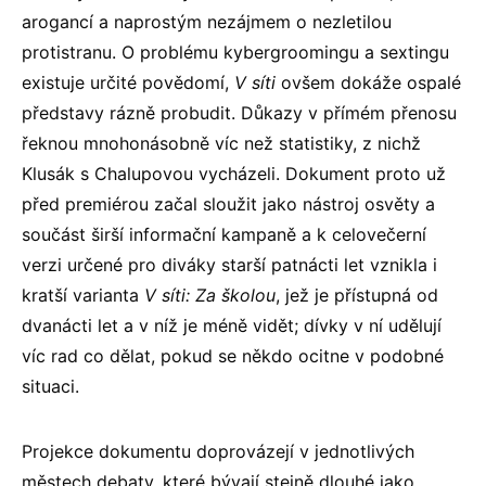
arogancí a naprostým nezájmem o nezletilou
protistranu. O problému kybergroomingu a sextingu
existuje určité povědomí,
V síti
ovšem dokáže ospalé
představy rázně probudit. Důkazy v přímém přenosu
řeknou mnohonásobně víc než statistiky, z nichž
Klusák s Chalupovou vycházeli. Dokument proto už
před premiérou začal sloužit jako nástroj osvěty a
součást širší informační kampaně a k celovečerní
verzi určené pro diváky starší patnácti let vznikla i
kratší varianta
V síti: Za školou
, jež je přístupná od
dvanácti let a v níž je méně vidět; dívky v ní udělují
víc rad co dělat, pokud se někdo ocitne v podobné
situaci.
Projekce dokumentu doprovázejí v jednotlivých
městech debaty, které bývají stejně dlouhé jako