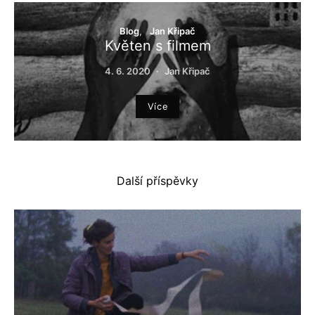
Blog
Jan Křipač
Květen s filmem
4. 6. 2020
Jan Křipač
Více
Další příspěvky