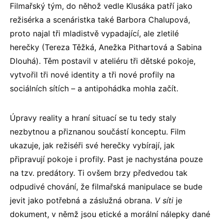
Filmařský tým, do něhož vedle Klusáka patří jako
režisérka a scenáristka také Barbora Chalupová,
proto najal tři mladistvě vypadající, ale zletilé
herečky (Tereza Těžká, Anežka Pithartová a Sabina
Dlouhá). Těm postavil v ateliéru tři dětské pokoje,
vytvořil tři nové identity a tři nové profily na
sociálních sítích – a antipohádka mohla začít.
Úpravy reality a hraní situací se tu tedy staly
nezbytnou a přiznanou součástí konceptu. Film
ukazuje, jak režiséři své herečky vybírají, jak
připravují pokoje i profily. Past je nachystána pouze
na tzv. predátory. Ti ovšem brzy předvedou tak
odpudivé chování, že filmařská manipulace se bude
jevit jako potřebná a záslužná obrana.
V síti
je
dokument, v němž jsou etické a morální nálepky dané