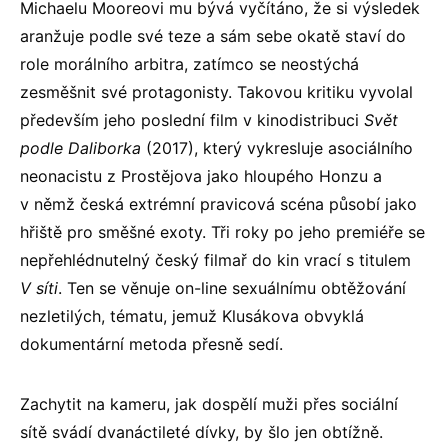
Michaelu Mooreovi mu bývá vyčítáno, že si výsledek
aranžuje podle své teze a sám sebe okatě staví do
role morálního arbitra, zatímco se neostýchá
zesměšnit své protagonisty. Takovou kritiku vyvolal
především jeho poslední film v kinodistribuci
Svět
podle Daliborka
(2017), který vykresluje asociálního
neonacistu z Prostějova jako hloupého Honzu a
v němž česká extrémní pravicová scéna působí jako
hřiště pro směšné exoty. Tři roky po jeho premiéře se
nepřehlédnutelný český filmař do kin vrací s titulem
V síti
. Ten se věnuje on-line sexuálnímu obtěžování
nezletilých, tématu, jemuž Klusákova obvyklá
dokumentární metoda přesně sedí.
Zachytit na kameru, jak dospělí muži přes sociální
sítě svádí dvanáctileté dívky, by šlo jen obtížně.