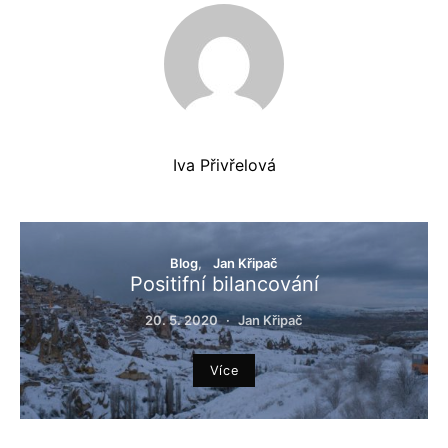
Iva Přivřelová
Blog
Jan Křipač
Positifní bilancování
20. 5. 2020
Jan Křipač
Více