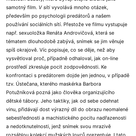
samotný film.
V síti
vyvolává mnoho otázek,
především po psychologii predátorů a našem
používání sociálních sítí. Přestože ve filmu vystupuje
např. sexuoložka Renáta Androvičová, která se
tématem dlouhodobě zabývá, snímek se jim věnuje
spíš okrajově. Víc popisuje, co se děje, než aby
vysvětloval proč, případně odhaloval, jak on-line
prostředí zkresluje pocit zodpovědnosti. Ke
konfrontaci s predátorem dojde jen jednou, v případě
tzv. Ústečana, kterého maskérka Barbora
Potužníková pozná jako člověka organizujícího
dětské tábory. Jeho taktiky, jak od sebe odehnat
vinu, přidávají dost výrazný díl do obrazu neomalené
sebestřednosti a machistického pocitu nadřazenosti
a nedotknutelnosti, jenž snímek svou mrazivě
rozsáhlou kolekcí mužských lovců prezentuje. I tato