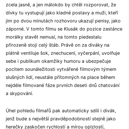
zcela jasně, a jen málokdo by chtěl rozporovat, že
dívky tu vystupují jako kladné postavy a muži, kteří
jim po dvou minutách rozhovoru ukazují penisy, jako
záporné. V tomto filmu se Klusák do pozice zastánce
morálky stavět nemusí, na tomto piedestalu
přirozeně stojí celý štáb. Právě on za diváky na
plátně ventiluje šok, znechucení, vyčerpání, uvolňuje
sebe i publikum okamžiky humoru a ubezpečuje
pocitem sounáležitosti vytvářené filmovým týmem
slušných lidí, neustále přítomných na place během
nejdéle filmované fáze prvních deseti dnů chatování
a skypování.
Úhel pohledu filmařů pak automaticky sdílí i divák,
jenž bude s největší pravděpodobností stejně jako
herečky zaskočen rychlostí a mírou oplzlostí,