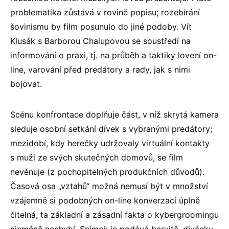
problematika zůstává v rovině popisu; rozebírání
šovinismu by film posunulo do jiné podoby. Vít
Klusák s Barborou Chalupovou se soustředí na
informování o praxi, tj. na průběh a taktiky lovení on-
line, varování před predátory a rady, jak s nimi
bojovat.
Scénu konfrontace doplňuje část, v níž skrytá kamera
sleduje osobní setkání dívek s vybranými predátory;
mezidobí, kdy herečky udržovaly virtuální kontakty
s muži ze svých skutečných domovů, se film
nevěnuje (z pochopitelných produkčních důvodů).
Časová osa „vztahů“ možná nemusí být v množství
vzájemně si podobných on-line konverzací úplně
čitelná, ta základní a zásadní fakta o kybergroomingu