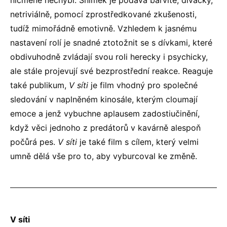
nicméně nechybí. Snímek je podává barvitě, divácky,
netriviálně, pomocí zprostředkované zkušenosti,
tudíž mimořádně emotivně. Vzhledem k jasnému
nastavení rolí je snadné ztotožnit se s dívkami, které
obdivuhodně zvládají svou roli herecky i psychicky,
ale stále projevují své bezprostřední reakce. Reaguje
také publikum,
V síti
je film vhodný pro společné
sledování v naplněném kinosále, kterým cloumají
emoce a jenž vybuchne aplausem zadostiučinění,
když věci jednoho z predátorů v kavárně alespoň
počůrá pes.
V síti
je také film s cílem, který velmi
umně dělá vše pro to, aby vyburcoval ke změně.
V síti