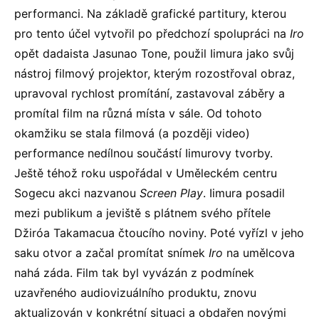
performanci. Na základě grafické partitury, kterou
pro tento účel vytvořil po předchozí spolupráci na
Iro
opět dadaista Jasunao Tone, použil Iimura jako svůj
nástroj filmový projektor, kterým rozostřoval obraz,
upravoval rychlost promítání, zastavoval záběry a
promítal film na různá místa v sále. Od tohoto
okamžiku se stala filmová (a později video)
performance nedílnou součástí Iimurovy tvorby.
Ještě téhož roku uspořádal v Uměleckém centru
Sogecu akci nazvanou
Screen Play
. Iimura posadil
mezi publikum a jeviště s plátnem svého přítele
Džiróa Takamacua čtoucího noviny. Poté vyřízl v jeho
saku otvor a začal promítat snímek
Iro
na umělcova
nahá záda. Film tak byl vyvázán z podmínek
uzavřeného audiovizuálního produktu, znovu
aktualizován v konkrétní situaci a obdařen novými