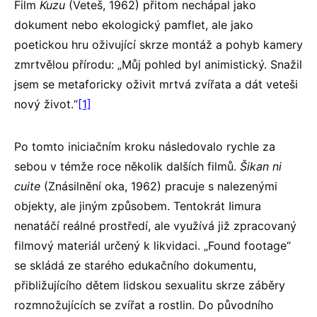
Film
Kuzu
(Veteš, 1962) přitom nechápal jako
dokument nebo ekologický pamflet, ale jako
poetickou hru oživující skrze montáž a pohyb kamery
zmrtvělou přírodu: „Můj pohled byl animistický. Snažil
jsem se metaforicky oživit mrtvá zvířata a dát veteši
nový život.“
[1]
Po tomto iniciačním kroku následovalo rychle za
sebou v témže roce několik dalších filmů.
Šikan ni
cuite
(Znásilnění oka, 1962) pracuje s nalezenými
objekty, ale jiným způsobem. Tentokrát Iimura
nenatáčí reálné prostředí, ale využívá již zpracovaný
filmový materiál určený k likvidaci. „Found footage“
se skládá ze starého edukačního dokumentu,
přibližujícího dětem lidskou sexualitu skrze záběry
rozmnožujících se zvířat a rostlin. Do původního