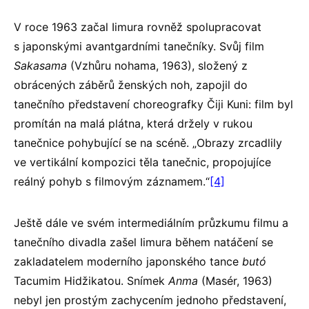
V roce 1963 začal Iimura rovněž spolupracovat
s japonskými avantgardními tanečníky. Svůj film
Sakasama
(Vzhůru nohama, 1963), složený z
obrácených záběrů ženských noh, zapojil do
tanečního představení choreografky Čiji Kuni: film byl
promítán na malá plátna, která držely v rukou
tanečnice pohybující se na scéně. „Obrazy zrcadlily
ve vertikální kompozici těla tanečnic, propojujíce
reálný pohyb s filmovým záznamem.“
[4]
Ještě dále ve svém intermediálním průzkumu filmu a
tanečního divadla zašel Iimura během natáčení se
zakladatelem moderního japonského tance
butó
Tacumim Hidžikatou. Snímek
Anma
(Masér, 1963)
nebyl jen prostým zachycením jednoho představení,