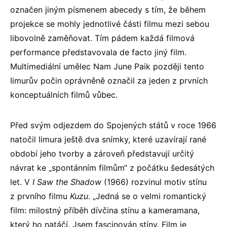
označen jiným písmenem abecedy s tím, že během
projekce se mohly jednotlivé části filmu mezi sebou
libovolně zaměňovat. Tím pádem každá filmová
performance představovala de facto jiný film.
Multimediální umělec Nam June Paik později tento
Iimurův počin oprávněně označil za jeden z prvních
konceptuálních filmů vůbec.
Před svým odjezdem do Spojených států v roce 1966
natočil Iimura ještě dva snímky, které uzavírají rané
období jeho tvorby a zároveň představují určitý
návrat ke „spontánním filmům“ z počátku šedesátých
let. V
I Saw the Shadow
(1966) rozvinul motiv stínu
z prvního filmu
Kuzu
. „Jedná se o velmi romantický
film: milostný příběh dívčina stínu a kameramana,
který ho natáčí. Jsem fascinován stíny. Film je