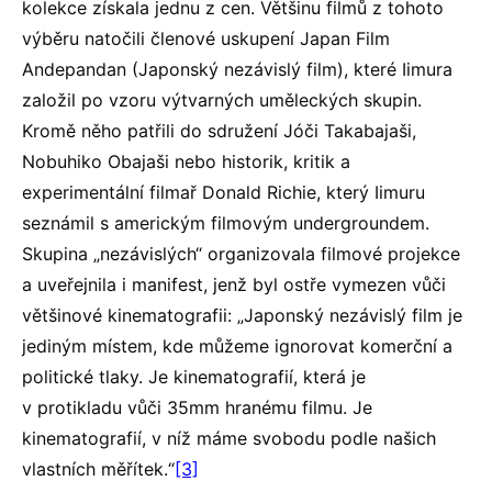
kolekce získala jednu z cen. Většinu filmů z tohoto
výběru natočili členové uskupení Japan Film
Andepandan (Japonský nezávislý film), které Iimura
založil po vzoru výtvarných uměleckých skupin.
Kromě něho patřili do sdružení Jóči Takabajaši,
Nobuhiko Obajaši nebo historik, kritik a
experimentální filmař Donald Richie, který Iimuru
seznámil s americkým filmovým undergroundem.
Skupina „nezávislých“ organizovala filmové projekce
a uveřejnila i manifest, jenž byl ostře vymezen vůči
většinové kinematografii: „Japonský nezávislý film je
jediným místem, kde můžeme ignorovat komerční a
politické tlaky. Je kinematografií, která je
v protikladu vůči 35mm hranému filmu. Je
kinematografií, v níž máme svobodu podle našich
vlastních měřítek.“
[3]