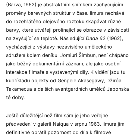
(Barva, 1962) je abstraktním snímkem zachycujícím
proměny barevných struktur v čase. Iimura nechává
do rozehřátého olejového roztoku skapávat různé
barvy, které utvářejí prolínající se obrazce v závislosti
na zvyšující se teplotě. Následující
Dada 62
(1962),
vycházející z výstavy nezávislého uměleckého
sdružení kolem deníku Jomiuri Šimbun, není chápáno
jako běžný dokumentární záznam, ale jako osobní
interakce filmaře s vystavenými díly. K vidění jsou tu
kupříkladu objekty od Genpeie Akasegawy, Džiróa
Takamecua a dalších avantgardních umělců Japonska
té doby.
Ještě důležitější než film sám je jeho veřejné
předvedení v galerii Naiqua v srpnu 1963. Iimura jím
definitivně obrátil pozornost od díla k filmové