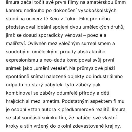
Iimura začal točit své první filmy na amatérskou 8mm
kameru nedlouho po dokončení vysokoškolských
studií na univerzitě Keio v Tokiu. Film pro něho
představoval ideální spojení dvou uměleckých druhů,
jimž se dosud sporadicky věnoval – poezie a
malířství. Ovlivněn meziválečným surrealismem a
soudobými uměleckými proudy abstraktního
expresionismu a neo-dada koncipoval svůj první
snímek jako „umění veteše“. Na průmyslové pláži
spontánně snímal nalezené objekty od industriálního
odpadu po starý nábytek, tyto záběry pak
kombinoval se záběry odumřelé přírody a dětí
hrajících si mezi smetím. Podstatným aspektem filmu
je osobní vztah autora k předkamerové realitě: Iimura
se stal součástí snímku tím, že natáčel své vlastní
kroky a stín vržený do okolní zdevastované krajiny.