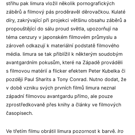
střihu pak Iimura vložil několik pornografických
záběrů a filmový pás proděravěl děrovačkou. Kulaté
díry, zakrývající při projekci většinu obsahu záběrů a
propouštějící do sálu proud světla, upozorňují na
téma cenzury v japonském filmovém průmyslu a
zároveň odkazují k materiální podstatě filmového
média. Iimura se tak přiblížil k některým soudobým
avantgardním pokusům, které na Západě prováděli
s filmovou matérií a flicker efektem Peter Kubelka či
později Paul Sharits a Tony Conrad. Nutno dodat, že
v době vzniku svých prvních filmů Iimura neznal
západní filmovou avantgardu přímo, ale pouze
zprostředkovaně přes knihy a články ve filmových
časopisech.
Ve třetím filmu obrátil Iimura pozornost k barvě.
Iro