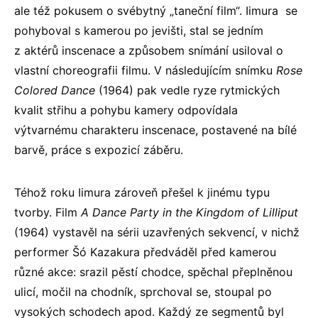
ale též pokusem o svébytný „taneční film“. Iimura se
pohyboval s kamerou po jevišti, stal se jedním
z aktérů inscenace a způsobem snímání usiloval o
vlastní choreografii filmu. V následujícím snímku
Rose
Colored Dance
(1964) pak vedle ryze rytmických
kvalit střihu a pohybu kamery odpovídala
výtvarnému charakteru inscenace, postavené na bílé
barvě, práce s expozicí záběru.
Téhož roku Iimura zároveň přešel k jinému typu
tvorby. Film
A Dance Party in the Kingdom of Lilliput
(1964) vystavěl na sérii uzavřených sekvencí, v nichž
performer Šó Kazakura předváděl před kamerou
různé akce: srazil pěstí chodce, spěchal přeplněnou
ulicí, močil na chodník, sprchoval se, stoupal po
vysokých schodech apod. Každý ze segmentů byl