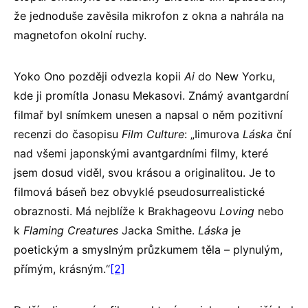
že jednoduše zavěsila mikrofon z okna a nahrála na
magnetofon okolní ruchy.
Yoko Ono později odvezla kopii
Ai
do New Yorku,
kde ji promítla Jonasu Mekasovi. Známý avantgardní
filmař byl snímkem unesen a napsal o něm pozitivní
recenzi do časopisu
Film Culture
: „Iimurova
Láska
ční
nad všemi japonskými avantgardními filmy, které
jsem dosud viděl, svou krásou a originalitou. Je to
filmová báseň bez obvyklé pseudosurrealistické
obraznosti. Má nejblíže k Brakhageovu
Loving
nebo
k
Flaming Creatures
Jacka Smithe.
Láska
je
poetickým a smyslným průzkumem těla – plynulým,
přímým, krásným.“
[2]