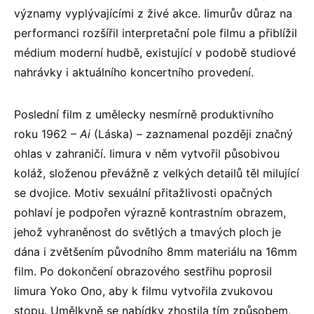
významy vyplývajícími z živé akce. Iimurův důraz na
performanci rozšířil interpretační pole filmu a přiblížil
médium moderní hudbě, existující v podobě studiové
nahrávky i aktuálního koncertního provedení.
Poslední film z umělecky nesmírně produktivního
roku 1962 –
Ai
(Láska) – zaznamenal později značný
ohlas v zahraničí. Iimura v něm vytvořil působivou
koláž, složenou převážně z velkých detailů těl milující
se dvojice. Motiv sexuální přitažlivosti opačných
pohlaví je podpořen výrazně kontrastním obrazem,
jehož vyhraněnost do světlých a tmavých ploch je
dána i zvětšením původního 8mm materiálu na 16mm
film. Po dokončení obrazového sestřihu poprosil
Iimura Yoko Ono, aby k filmu vytvořila zvukovou
stopu. Umělkyně se nabídky zhostila tím způsobem,