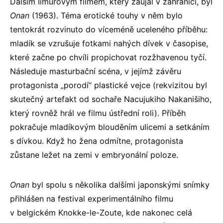
Dalším Iimurovým filmem, který zaujal v zahraničí, byl
Onan
(1963). Téma erotické touhy v něm bylo
tentokrát rozvinuto do víceméně uceleného příběhu:
mladík se vzrušuje fotkami nahých dívek v časopise,
které začne po chvíli propichovat rozžhavenou tyčí.
Následuje masturbační scéna, v jejímž závěru
protagonista „porodí“ plastické vejce (rekvizitou byl
skutečný artefakt od sochaře Nacujukiho Nakanišiho,
který rovněž hrál ve filmu ústřední roli). Příběh
pokračuje mladíkovým blouděním ulicemi a setkáním
s dívkou. Když ho žena odmítne, protagonista
zůstane ležet na zemi v embryonální poloze.
Onan
byl spolu s několika dalšími japonskými snímky
přihlášen na festival experimentálního filmu
v belgickém Knokke-le-Zoute, kde nakonec celá