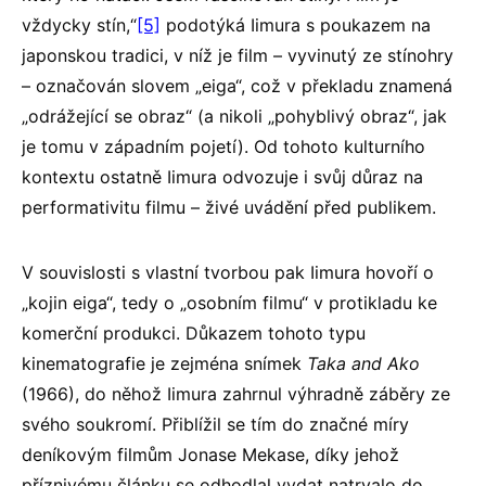
vždycky stín,“
[5]
podotýká Iimura s poukazem na
japonskou tradici, v níž je film – vyvinutý ze stínohry
– označován slovem „eiga“, což v překladu znamená
„odrážející se obraz“ (a nikoli „pohyblivý obraz“, jak
je tomu v západním pojetí). Od tohoto kulturního
kontextu ostatně Iimura odvozuje i svůj důraz na
performativitu filmu – živé uvádění před publikem.
V souvislosti s vlastní tvorbou pak Iimura hovoří o
„kojin eiga“, tedy o „osobním filmu“ v protikladu ke
komerční produkci. Důkazem tohoto typu
kinematografie je zejména snímek
Taka and Ako
(1966), do něhož Iimura zahrnul výhradně záběry ze
svého soukromí. Přiblížil se tím do značné míry
deníkovým filmům Jonase Mekase, díky jehož
příznivému článku se odhodlal vydat natrvalo do