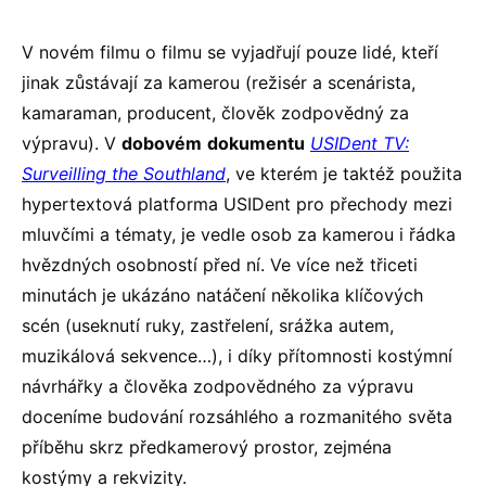
V novém filmu o filmu se vyjadřují pouze lidé, kteří
jinak zůstávají za kamerou (režisér a scenárista,
kamaraman, producent, člověk zodpovědný za
výpravu). V
dobovém
dokumentu
USIDent TV:
Surveilling the Southland
, ve kterém je taktéž použita
hypertextová platforma USIDent pro přechody mezi
mluvčími a tématy, je vedle osob za kamerou i řádka
hvězdných osobností před ní. Ve více než třiceti
minutách je ukázáno natáčení několika klíčových
scén (useknutí ruky, zastřelení, srážka autem,
muzikálová sekvence…), i díky přítomnosti kostýmní
návrhářky a člověka zodpovědného za výpravu
doceníme budování rozsáhlého a rozmanitého světa
příběhu skrz předkamerový prostor, zejména
kostýmy a rekvizity.