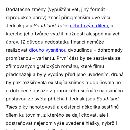
Dodatečné změny (vypuštění vět, jiný formát i
reprodukce barev) značí přinejmenším dvě věci.
Jednak jsou
Southland Tales
nehotovým dílem
, u
kterého jeho tvůrce využil možnosti alespoň malých
úprav. (Z důvodu nedostatku financí nemůže
realizovat
dlouho vysněnou
dvoudílnou – dohromady
promítanou – variantu. První část by se sestávala ze
zfilmovaných grafických románů, které filmu
předcházejí a byly vydány před jeho uvedením, druhá
by pak rozšiřovala existující snímek a doplňovala ho
o dotočené pasáže z prorockého scénáře napsaného
postavou ze světa příběhu.) Jednak jsou
Southland
Tales
díky nehotovosti a existenci několika sestřihů
dílem kultovním, z kterého se dají citovat, ale i
odstraňovat nejenom výše uvedené hlášky, nýbrž i