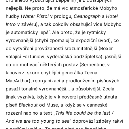
orb anebo vybuchující Zeppelin) je z dostupných
nejlepší. Ne proto, že má víc atmosferické Mobyho
hudby (
Water Pistol
v prologu,
Ceanograph
a
Hotel
Intro
v závěru), a tak cokoliv obsahující více Mobyho
je automaticky lepší. Ale proto, že je rytmicky
vyrovnanější (chybí zpomalující expoziční úvod), co
do vytváření provázaností srozumitelnější (Boxer
volající Fortuniovi, vyděračská podzápletka), jasnější
co do motivací některých postav (Serpentine, v
kinoverzi skoro chybějící generálka Teena
MacArthur), reorganizací a prodloužením písňových
pasáží tonálně vyrovnanější… a působivější. Zcela
jinak vyznívá, když je v kinoverzi předčasně utnuta
píseň
Blackout
od Muse, a když se v canneské
rozezní naplno a text „
This life could be the last /
And we are too young to see
” doprovází záběry rakví