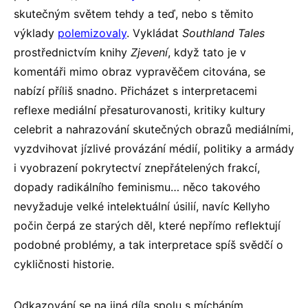
skutečným světem tehdy a teď, nebo s těmito
výklady
polemizovaly
. Vykládat
Southland Tales
prostřednictvím knihy
Zjevení
, když tato je v
komentáři mimo obraz vypravěčem citována, se
nabízí příliš snadno. Přicházet s interpretacemi
reflexe mediální přesaturovanosti, kritiky kultury
celebrit a nahrazování skutečných obrazů mediálními,
vyzdvihovat jízlivé provázání médií, politiky a armády
i vyobrazení pokrytectví znepřátelených frakcí,
dopady radikálního feminismu… něco takového
nevyžaduje velké intelektuální úsilií, navíc Kellyho
počin čerpá ze starých děl, které nepřímo reflektují
podobné problémy, a tak interpretace spíš svědčí o
cykličnosti historie.
Odkazování se na jiná díla spolu s mícháním