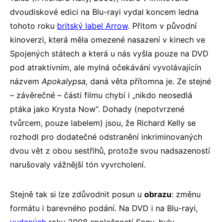
dvoudiskové edici na Blu-rayi vydal koncem ledna
tohoto roku
britský label Arrow
. Přitom v původní
kinoverzi, která měla omezené nasazení v kinech ve
Spojených státech a která u nás vyšla pouze na DVD
pod atraktivním, ale mylná očekávání vyvolávajícín
názvem
Apokalypsa,
daná věta přítomna je. Ze stejné
– závěrečné – části filmu chybí i „nikdo neosedlá
ptáka jako Krysta Now“. Dohady (nepotvrzené
tvůrcem, pouze labelem) jsou, že Richard Kelly se
rozhodl pro dodatečné odstranění inkriminovaných
dvou vět z obou sestřihů, protože svou nadsazeností
narušovaly vážnější tón vyvrcholení.
Stejně tak si lze zdůvodnit posun u
obrazu
: změnu
formátu i barevného podání. Na DVD i na Blu-rayi,