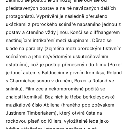
zatímco se postupně zmnožují linie odvisle od
představených postav a na ně navázaných dalších
protagonistů. Vyprávění je následně přerušeno
ukázkami z prorockého scénáře napsaného jednou z
postav a čteného vždy jinou. Končí se cliffhangerem
nastiňujícím intrikaření mezi skupinami. Důraz se
klade na paralely (zejména mezi prorockým fiktivním
scénářem a jeho ne/vědomým uskutečňováním
ostatními), což je postup přenesený i do filmu (Boxer
jedoucí autem s Balduccim v prvním komiksu, Roland
s Charmichaelsovou v druhém, Boxer a Roland ve
snímku). Film zcela nekompromisně počítá se
znalostí komiksů. Bez nich je třeba berkeleyovské
muzikálové číslo Abilena (hraného pop zpěvákem
Justinem Timberlakem), který otvírá ústa na
rockovou píseň od Killers, vyložitelné leda jako