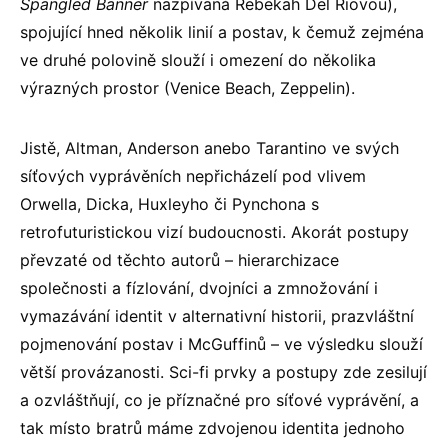
Spangled Banner
nazpívaná Rebekah Del Riovou),
spojující hned několik linií a postav, k čemuž zejména
ve druhé polovině slouží i omezení do několika
výrazných prostor (Venice Beach, Zeppelin).
Jistě, Altman, Anderson anebo Tarantino ve svých
síťových vyprávěních nepřicházelí pod vlivem
Orwella, Dicka, Huxleyho či Pynchona s
retrofuturistickou vizí budoucnosti. Akorát postupy
převzaté od těchto autorů – hierarchizace
společnosti a fízlování, dvojníci a zmnožování i
vymazávání identit v alternativní historii, prazvláštní
pojmenování postav i McGuffinů – ve výsledku slouží
větší provázanosti. Sci-fi prvky a postupy zde zesilují
a ozvláštňují, co je příznačné pro síťové vyprávění, a
tak místo bratrů máme zdvojenou identita jednoho