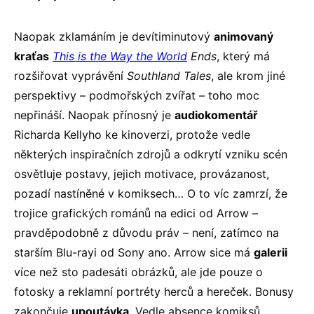
Naopak zklamáním je devítiminutový
animovaný
kraťas
This is the Way the World
Ends
, který má
rozšiřovat vyprávění
Southland Tales
, ale krom jiné
perspektivy – podmořských zvířat – toho moc
nepřináší. Naopak přínosný je
audiokomentář
Richarda Kellyho ke kinoverzi, protože vedle
některých inspiračních zdrojů a odkrytí vzniku scén
osvětluje postavy, jejich motivace, provázanost,
pozadí nastíněné v komiksech… O to víc zamrzí, že
trojice grafických románů na edici od Arrow –
pravděpodobně z důvodu práv – není, zatímco na
starším Blu-rayi od Sony ano. Arrow sice má
galerii
více než sto padesáti obrázků, ale jde pouze o
fotosky a reklamní portréty herců a hereček. Bonusy
zakončuje
upoutávka
. Vedle absence komiksů