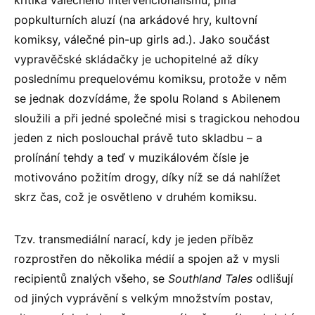
kritika válečného intervencionalismu, plná
popkulturních aluzí (na arkádové hry, kultovní
komiksy, válečné pin-up girls ad.). Jako součást
vypravěčské skládačky je uchopitelné až díky
poslednímu prequelovému komiksu, protože v něm
se jednak dozvídáme, že spolu Roland s Abilenem
sloužili a při jedné společné misi s tragickou nehodou
jeden z nich poslouchal právě tuto skladbu – a
prolínání tehdy a teď v muzikálovém čísle je
motivováno požitím drogy, díky níž se dá nahlížet
skrz čas, což je osvětleno v druhém komiksu.
Tzv. transmediální narací, kdy je jeden příběz
rozprostřen do několika médií a spojen až v mysli
recipientů znalých všeho, se
Southland Tales
odlišují
od jiných vyprávění s velkým množstvím postav,