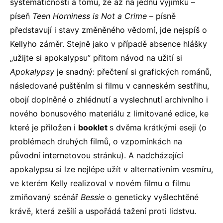
systematičnosti a tomu, že až na jednu výjimku –
píseň
Teen Horniness is Not a Crime
– písně
představují i stavy změněného vědomí, jde nejspíš o
Kellyho záměr. Stejně jako v případě absence hlášky
„užijte si apokalypsu” přitom návod na užití si
Apokalypsy
je snadný: přečtení si grafických románů,
následované puštěním si filmu v canneském sestřihu,
obojí doplněné o zhlédnutí a vyslechnutí archivního i
nového bonusového materiálu z limitované edice, ke
které je přiložen i
booklet
s dvěma krátkými eseji (o
problémech druhých filmů, o vzpomínkách na
původní internetovou stránku). A nadcházející
apokalypsu si lze nejlépe užít v alternativním vesmíru,
ve kterém Kelly realizoval v novém filmu o filmu
zmiňovaný scénář
Bessie
o geneticky vyšlechtěné
krávě, která zešílí a uspořádá tažení proti lidstvu.