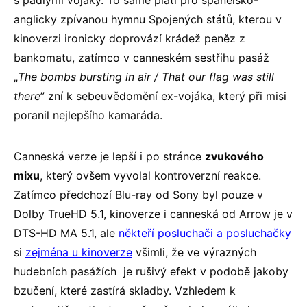
s padlými vojáky. To samé platí pro španělsko-
anglicky zpívanou hymnu Spojených států, kterou v
kinoverzi ironicky doprovází krádež peněz z
bankomatu, zatímco v canneském sestřihu pasáž
„
The bombs bursting in air / That our flag was still
there
” zní k sebeuvědomění ex-vojáka, který při misi
poranil nejlepšího kamaráda.
Canneská verze je lepší i po stránce
zvukového
mixu
, který ovšem vyvolal kontroverzní reakce.
Zatímco předchozí Blu-ray od Sony byl pouze v
Dolby TrueHD 5.1, kinoverze i canneská od Arrow je v
DTS-HD MA 5.1, ale
někteří posluchači a posluchačky
si
zejména u kinoverze
všimli, že ve výrazných
hudebních pasážích je rušivý efekt v podobě jakoby
bzučení, které zastírá skladby. Vzhledem k