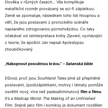
člověka v různých časech… Vše komplikuje
metafikční rozměr provázaný se sci-fi zápletkou:
Země se zpomaluje, následkem toho lidi hloupnou a
věří, že jsou postavami z prorockého scénáře
napsaného zdrogovanou pornohvězdou. Co taky
očekávat od reinterpretace knihy
Zjevení
, vycházející
z teorie, že apoštol Jan napsal Apokalypsu
zhoubičkovaný.
„
Nakopnout posvátnou krávu.” –
Satanská bible
Důvod, proč jsou
Southland Tales
plné až přeplněné
postavami, (pod)zápletkami, motivy i tématy pomůže
osvětlit nový, více než padesátiminutový
film o filmu
It’s a Madcap World: The Making of an Unfinished
Film
. Stejně jako film i komiksy je dokument rozdělen