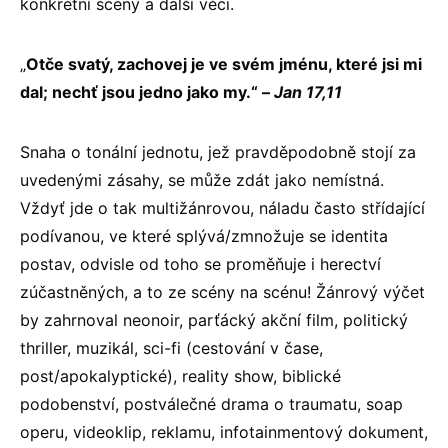
konkrétní scény a další věci.
„
Otče svatý, zachovej je ve svém jménu, které jsi mi
dal; nechť jsou jedno jako my.“ –
Jan 17,11
Snaha o tonální jednotu, jež pravděpodobně stojí za
uvedenými zásahy, se může zdát jako nemístná.
Vždyť jde o tak multižánrovou, náladu často střídající
podívanou, ve které splývá/zmnožuje se identita
postav, odvisle od toho se proměňuje i herectví
zúčastněných, a to ze scény na scénu! Žánrový výčet
by zahrnoval neonoir, parťácký akční film, politický
thriller, muzikál, sci-fi (cestování v čase,
post/apokalyptické), reality show, biblické
podobenství, postválečné drama o traumatu, soap
operu, videoklip, reklamu, infotainmentový dokument,