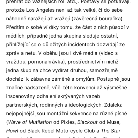
přehrát do vážnějších rolí atd.). Postavy se potkávají,
protože Los Angeles není až tak velké, či do sebe
náhodně narážejí až vrážejí (závěrečná bouračka).
Předtím o sobě ví díky tomu, že část z nich působí v
médiích, případně jedna skupina sleduje ostatní,
přihlížející se o důležitých incidentech dozvídají ze
zpráv a netu. V oběhu jsou i dvě média (video s
vraždou, pornonahrávka), prostřednictvím nichž
jedna skupina chce vydírat druhou, samozřejmě
dochází k zábavné záměně a omylům. Postupně jsou
značně nadsazeně, vůči této konvenci až výsměšně
inscenovány odhalení skrývaných vazeb
partnerských, rodinných a ideologických. Zdaleka
nejopojnější jsou montážní sekvence na různé písně
(
Wave of Mutilation
od Pixies,
Blackout
od Muse,
Howl
od Black Rebel Motorcycle Club a
The Star