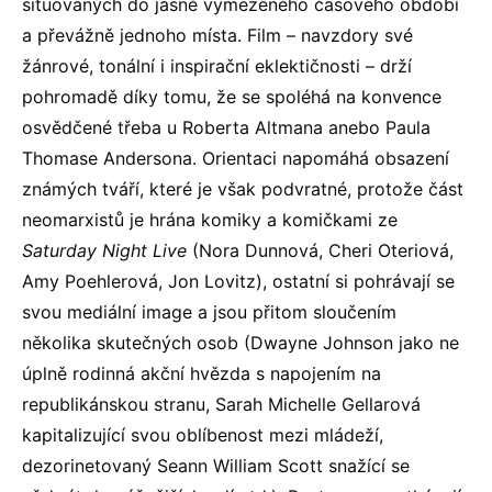
situovaných do jasně vymezeného časového období
a převážně jednoho místa. Film – navzdory své
žánrové, tonální i inspirační eklektičnosti – drží
pohromadě díky tomu, že se spoléhá na konvence
osvědčené třeba u Roberta Altmana anebo Paula
Thomase Andersona. Orientaci napomáhá obsazení
známých tváří, které je však podvratné, protože část
neomarxistů je hrána komiky a komičkami ze
Saturday Night Live
(Nora Dunnová, Cheri Oteriová,
Amy Poehlerová, Jon Lovitz), ostatní si pohrávají se
svou mediální image a jsou přitom sloučením
několika skutečných osob (Dwayne Johnson jako ne
úplně rodinná akční hvězda s napojením na
republikánskou stranu, Sarah Michelle Gellarová
kapitalizující svou oblíbenost mezi mládeží,
dezorinetovaný Seann William Scott snažící se