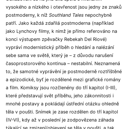
vysokého a nízkého i otevřenost jsou jedny ze znaků
postmoderny, k níž
Southland Tales
nepochybně
patří. Jako každá zdařilá postmoderna (například
jako Lynchovy filmy, k nimž je přímo referováno na
konci výstupem zpěvačky Rebekah Del Riové)
vypráví modernistický příběh o hledání a nalézání
sebe sama ve světě, který je – z důvodu narušení
časoprostorového kontinua – nestabilní. Neznamená
to, že samotné vyprávění je postmoderně roztříštěné
a epizodické, byť je rozdělené mezi grafické romány
a film. Komiksy jsou rozčlenény do tří kapitol (I-III),
které představují svět příběhu, jeho zákonnitosti i
mnohé postavy a pokládají ústřední otázku ohledně
těla v poušti. Snímek je zase rozdělen do tří kapitol
(IV-VI), kdy až v poslední je zodpovězena záhada
týkající se zmizení/objevení se těla v poušti, a tak