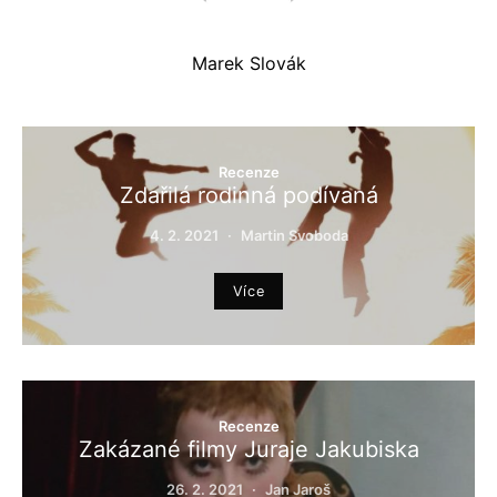
Marek Slovák
Recenze
Zdařilá rodinná podívaná
4. 2. 2021
Martin Svoboda
Více
Recenze
Zakázané filmy Juraje Jakubiska
26. 2. 2021
Jan Jaroš