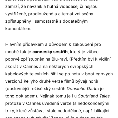
zamrzí, že nevznikla hutná videoesej či nejsou
vystřižené, prodloužené a alternativní scény
zpřístupněny i samostatně s dodatečným
komentářem.
Hlavním přídavkem a důvodem k zakoupení pro
mnohé tak je
canneský sestřih
, který je vůbec
poprvé zpřístupněn na Blu-rayi. (Předtím byl k vidění
akorát v Cannes a na některých evropských
kabelových televizích, šířil se po netu v bootlegových
verzích.) Kellyho druhé verze filmů bývají horší
(doslovnější režisérský sestřih
Donnieho Dark
a je
toho dokladem). Nejinak tomu je i u
Southland Tales
,
protože v Cannes uvedená verze (s nedokončenými
triky, které zůstávají stále nedodělané, např. blikající