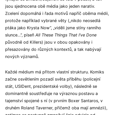
jsou sjednocena obě média jako jeden narativ.
Zcelení dopomáhá i řada motivů napříč oběma médii,
protože například vybrané věty („nikdo neosedlá
ptáka jako Krysta Now”, „viděli jsme stíny ranního
slunce…”, píseň
All These Things That I’ve Done
původně od Killers) jsou v obou opakovány i
přesazovány do různých kontextů, a tak nabývají
nových významů.
Každé médium má přitom vlastní strukturu. Komiks
začne osvětlením pozadí světa příběhu (policejní
stát, USIDent, prezidentské volby), následně se
dominantně soustřeďuje na výraznou postavu a
tajemství spojené s ní (v prvním Boxer Santaros, v
druhém Roland Taverner, přičemž oba mají amnézii),