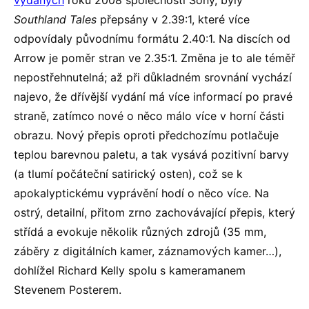
vydaných
roku 2008 společností Sony, byly
Southland Tales
přepsány v 2.39:1, které více
odpovídaly původnímu formátu 2.40:1. Na discích od
Arrow je poměr stran ve 2.35:1. Změna je to ale téměř
nepostřehnutelná; až při důkladném srovnání vychází
najevo, že dřívější vydání má více informací po pravé
straně, zatímco nové o něco málo více v horní části
obrazu. Nový přepis oproti předchozímu potlačuje
teplou barevnou paletu, a tak vysává pozitivní barvy
(a tlumí počáteční satirický osten), což se k
apokalyptickému vyprávění hodí o něco více. Na
ostrý, detailní, přitom zrno zachovávající přepis, který
střídá a evokuje několik různých zdrojů (35 mm,
záběry z digitálních kamer, záznamových kamer…),
dohlížel Richard Kelly spolu s kameramanem
Stevenem Posterem.