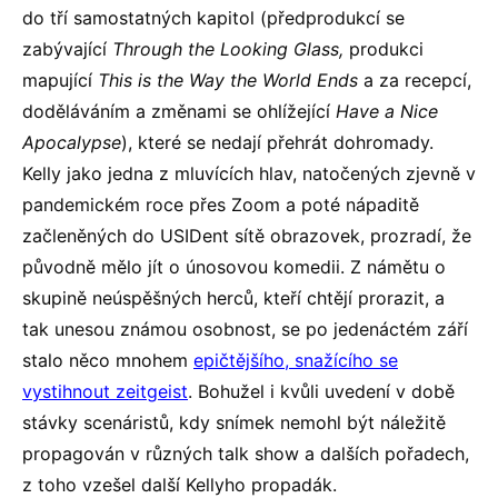
do tří samostatných kapitol (předprodukcí se
zabývající
Through the Looking Glass,
produkci
mapující
This is the Way the World Ends
a za recepcí,
doděláváním a změnami se ohlížející
Have a Nice
Apocalypse
), které se nedají přehrát dohromady.
Kelly jako jedna z mluvících hlav, natočených zjevně v
pandemickém roce přes Zoom a poté nápaditě
začleněných do USIDent sítě obrazovek, prozradí, že
původně mělo jít o únosovou komedii. Z námětu o
skupině neúspěšných herců, kteří chtějí prorazit, a
tak unesou známou osobnost, se po jedenáctém září
stalo něco mnohem
epičtějšího, snažícího se
vystihnout zeitgeist
. Bohužel i kvůli uvedení v době
stávky scenáristů, kdy snímek nemohl být náležitě
propagován v různých talk show a dalších pořadech,
z toho vzešel další Kellyho propadák.