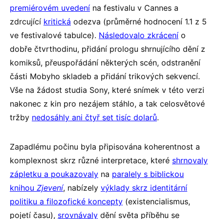
premiérovém uvedení
na festivalu v Cannes a
zdrcující
kritická
odezva (průměrné hodnocení 1.1 z 5
ve festivalové tabulce).
Následovalo zkrácení
o
dobře čtvrthodinu, přidání prologu shrnujícího dění z
komiksů, přeuspořádání některých scén, odstranění
části Mobyho skladeb a přidání trikových sekvencí.
Vše na žádost studia Sony, které snímek v této verzi
nakonec z kin pro nezájem stáhlo, a tak celosvětové
tržby
nedosáhly ani čtyř set tisíc dolarů
.
Zapadlému počinu byla připisována koherentnost a
komplexnost skrz různé interpretace, které
shrnovaly
zápletku a poukazovaly
na
paralely s biblickou
knihou
Zjevení
, nabízely
výklady skrz identitární
politiku a filozofické koncepty
(existencialismus,
pojetí času),
srovnávaly
dění světa příběhu se