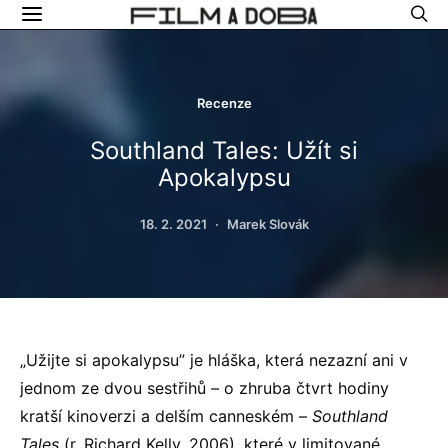
Recenze
Southland Tales: Užít si
Apokalypsu
18. 2. 2021
Marek Slovák
„Užijte si apokalypsu” je hláška, která nezazní ani v
jednom ze dvou sestřihů – o zhruba čtvrt hodiny
kratší kinoverzi a delším canneském –
Southland
Tales
(r. Richard Kelly, 2006), které v limitované