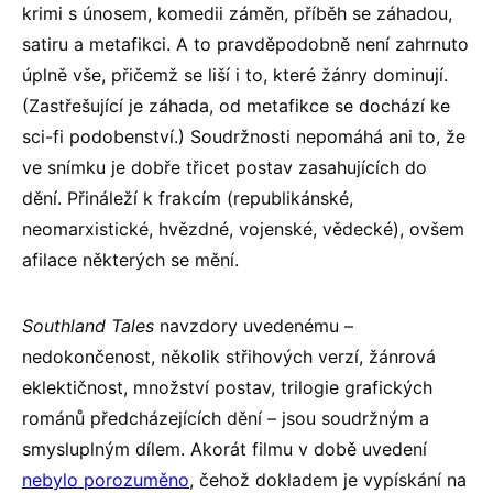
krimi s únosem, komedii záměn, příběh se záhadou,
satiru a metafikci. A to pravděpodobně není zahrnuto
úplně vše, přičemž se liší i to, které žánry dominují.
(Zastřešující je záhada, od metafikce se dochází ke
sci-fi podobenství.) Soudržnosti nepomáhá ani to, že
ve snímku je dobře třicet postav zasahujících do
dění. Přináleží k frakcím (republikánské,
neomarxistické, hvězdné, vojenské, vědecké), ovšem
afilace některých se mění.
Southland Tales
navzdory uvedenému –
nedokončenost, několik střihových verzí, žánrová
eklektičnost, množství postav, trilogie grafických
románů předcházejících dění – jsou soudržným a
smysluplným dílem. Akorát filmu v době uvedení
nebylo porozuměno
, čehož dokladem je vypískání na