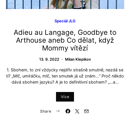
Speciál JLG
Adieu au Langage, Goodbye to
Arthouse aneb Co dělat, když
Mommy vítězí
13. 9. 2022
Milan Klepikov
1. Sbohem, to zní vždycky nejdřív strašně smutně, nezdá se
ti? „Mlč, umíráčku, mlč, ten smutek já už znám…“ Proč někdo
dává sbohem jazyku? A je to definitivní sbohem? „…a…
Více
Share