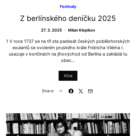
Festivaly
Z berlínského deníčku 2025
27. 3. 2025
Milan Klepikov
1 V roce 1737 se na tři sta padesát českých pobělohorských
exulantů se svolením pruského krále Fridricha Viléma I.
usazuje v končinách na jihovýchod od Berlína a zakládá tu
obec…
Více
Share