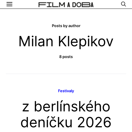
Posts by author
Milan Klepikov
8 posts
Festivaly
z berlínského
deníčku 2026