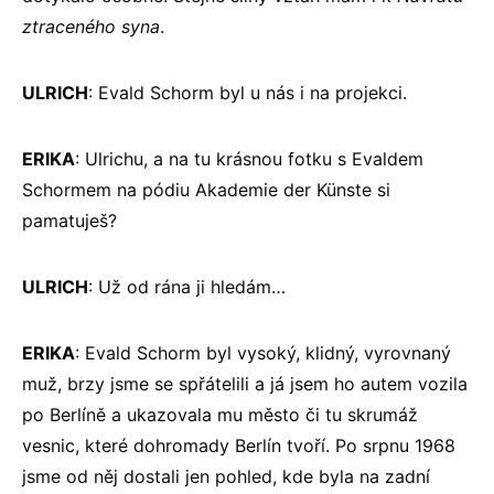
ztraceného syna
.
ULRICH
: Evald Schorm byl u nás i na projekci.
ERIKA
: Ulrichu, a na tu krásnou fotku s Evaldem
Schormem na pódiu Akademie der Künste si
pamatuješ?
ULRICH
: Už od rána ji hledám…
ERIKA
: Evald Schorm byl vysoký, klidný, vyrovnaný
muž, brzy jsme se spřátelili a já jsem ho autem vozila
po Berlíně a ukazovala mu město či tu skrumáž
vesnic, které dohromady Berlín tvoří. Po srpnu 1968
jsme od něj dostali jen pohled, kde byla na zadní