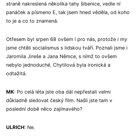
straně nakreslená několika tahy šibenice, vedle ní
panáček a písmeno E, tak jsem hned věděla, od koho
to je a co to znamená.
Otřesem byl srpen 68 ovšem i pro nás, protože i my
jsme chtěli socialismus s lidskou tváří. Poznali jsme i
Jaromila Jireše a Jana Němce, s nímž to ovšem
nebylo jednoduché. Chytilová byla ironická a
odtažitá.
MK
: Po celá léta jste oba dál nepřestali velmi
důkladně sledovat český film. Našli jste tam v
poslední době něco zajímavého?
ULRICH
: Ne.