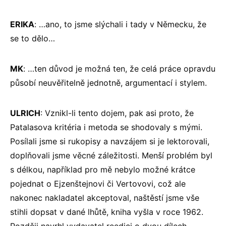
ERIKA
: …ano, to jsme slýchali i tady v Německu, že
se to dělo…
MK
: …ten důvod je možná ten, že celá práce opravdu
působí neuvěřitelně jednotně, argumentací i stylem.
ULRICH
: Vznikl-li tento dojem, pak asi proto, že
Patalasova kritéria i metoda se shodovaly s mými.
Posílali jsme si rukopisy a navzájem si je lektorovali,
doplňovali jsme věcné záležitosti. Menší problém byl
s délkou, například pro mě nebylo možné krátce
pojednat o Ejzenštejnovi či Vertovovi, což ale
nakonec nakladatel akceptoval, naštěstí jsme vše
stihli dopsat v dané lhůtě, kniha vyšla v roce 1962.