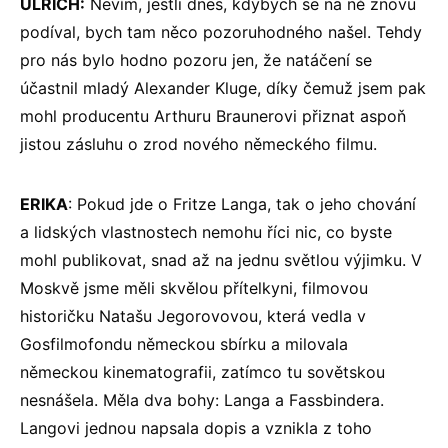
ULRICH:
Nevím, jestli dnes, kdybych se na ně znovu
podíval, bych tam něco pozoruhodného našel. Tehdy
pro nás bylo hodno pozoru jen, že natáčení se
účastnil mladý Alexander Kluge, díky čemuž jsem pak
mohl producentu Arthuru Braunerovi přiznat aspoň
jistou zásluhu o zrod nového německého filmu.
ERIKA
: Pokud jde o Fritze Langa, tak o jeho chování
a lidských vlastnostech nemohu říci nic, co byste
mohl publikovat, snad až na jednu světlou výjimku. V
Moskvě jsme měli skvělou přítelkyni, filmovou
historičku Natašu Jegorovovou, která vedla v
Gosfilmofondu německou sbírku a milovala
německou kinematografii, zatímco tu sovětskou
nesnášela. Měla dva bohy: Langa a Fassbindera.
Langovi jednou napsala dopis a vznikla z toho