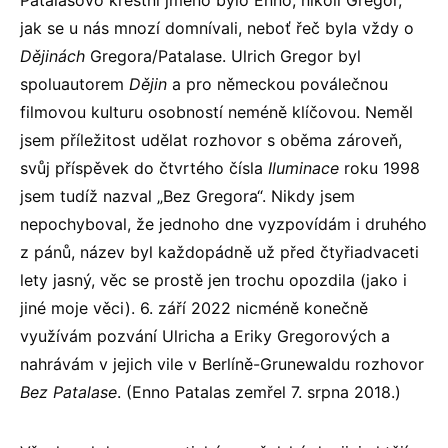
Patalasovo křestní jméno bylo Enno, nikoli Gregor,
jak se u nás mnozí domnívali, neboť řeč byla vždy o
Dějinách
Gregora/Patalase. Ulrich Gregor byl
spoluautorem
Dějin
a pro německou poválečnou
filmovou kulturu osobností neméně klíčovou. Neměl
jsem příležitost udělat rozhovor s oběma zároveň,
svůj příspěvek do čtvrtého čísla
Iluminace
roku 1998
jsem tudíž nazval „Bez Gregora“. Nikdy jsem
nepochyboval, že jednoho dne vyzpovídám i druhého
z pánů, název byl každopádně už před čtyřiadvaceti
lety jasný, věc se prostě jen trochu opozdila (jako i
jiné moje věci). 6. září 2022 nicméně konečně
využívám pozvání Ulricha a Eriky Gregorových a
nahrávám v jejich vile v Berlíně-Grunewaldu rozhovor
Bez Patalase
. (Enno Patalas zemřel 7. srpna 2018.)