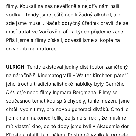
filmy. Koukali na nás nevěřícně a nejdřív nám nalili
vodku – tehdy jsme ještě nepili žádný alkohol, ale
zde jsme museli. Načež dotyčný úředník pravil, že se
musí optat ve Varšavě a ať za týden přijdeme zase.
Přišli jsme a filmy získali, odvezli jsme si kopie na
univerzitu na motorce.
ULRICH
: Tehdy existoval jediný distributor zaměřený
na náročnější kinematografii – Walter Kirchner, páteří
jeho trochu tradicionalistické nabídky byly Carného
Děti ráje
nebo filmy Ingmara Bergmana. Filmy se
současnou tematikou spíš chyběly, tuhle mezeru jsme
chtěli vyplnit my, pro novou generaci diváků. Chodilo
jich k nám nakonec tolik, že jsme si řekli, že musíme
mít vlastní kino, do té doby jsme byli v Akademie der
Künste a platili tam nájem. Postupně vznikala po celé