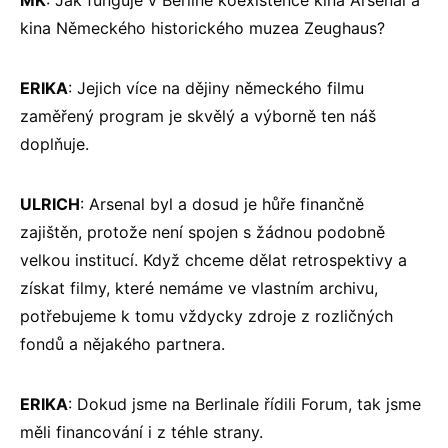
MK
: Jak funguje v Berlíně koexistence kina Arsenal a
kina Německého historického muzea Zeughaus?
ERIKA
: Jejich více na dějiny německého filmu
zaměřený program je skvělý a výborně ten náš
doplňuje.
ULRICH
: Arsenal byl a dosud je hůře finančně
zajištěn, protože není spojen s žádnou podobně
velkou institucí. Když chceme dělat retrospektivy a
získat filmy, které nemáme ve vlastním archivu,
potřebujeme k tomu vždycky zdroje z rozličných
fondů a nějakého partnera.
ERIKA
: Dokud jsme na Berlinale řídili Forum, tak jsme
měli financování i z téhle strany.