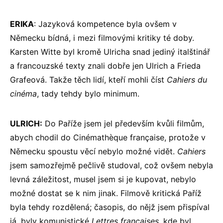
ERIKA
: Jazyková kompetence byla ovšem v
Německu bídná, i mezi filmovými kritiky té doby.
Karsten Witte byl kromě Ulricha snad jediný italštinář
a francouzské texty znali dobře jen Ulrich a Frieda
Grafeová. Takže těch lidí, kteří mohli číst
Cahiers du
cinéma
, tady tehdy bylo minimum.
ULRICH:
Do Paříže jsem jel především kvůli filmům,
abych chodil do Cinémathѐque française, protože v
Německu spoustu věcí nebylo možné vidět.
Cahiers
jsem samozřejmě pečlivě studoval, což ovšem nebyla
levná záležitost, musel jsem si je kupovat, nebylo
možné dostat se k nim jinak. Filmově kritická Paříž
byla tehdy rozdělená; časopis, do nějž jsem přispíval
já, byly komunistické
Lettres françaises
, kde byl