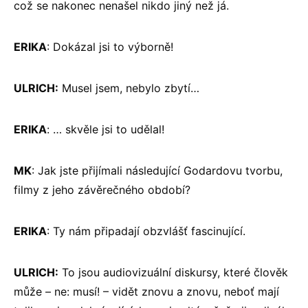
což se nakonec nenašel nikdo jiný než já.
ERIKA
: Dokázal jsi to výborně!
ULRICH:
Musel jsem, nebylo zbytí…
ERIKA
: … skvěle jsi to udělal!
MK
: Jak jste přijímali následující Godardovu tvorbu,
filmy z jeho závěrečného období?
ERIKA
: Ty nám připadají obzvlášť fascinující.
ULRICH:
To jsou audiovizuální diskursy, které člověk
může – ne: musí! – vidět znovu a znovu, neboť mají