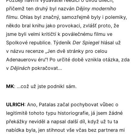
Později navrhl vydavatel reedici o dvou dílech,
přičemž ten druhý byl nazván
Dějiny moderního
filmu
. Ohlas byl značný, samozřejmě byly i polemiky,
někdo bral knihu jako provokaci, zvlášť proto, že
jsme byli velmi kritičtí k poválečnému filmu ve
Spolkové republice. Týdeník
Der Spiegel
hlásal už
v názvu recenze „Jen dvě stránky pro celou
Adenauerovu éru“! Po určité době vznikla otázka, zda
v
Dějinách
pokračovat…
MK
: …což už jste podnikl sám.
ULRICH
: Ano, Patalas začal pochybovat vůbec o
legitimitě tohoto typu historiografie, já jsem žádné
překážky neviděl a napsal další díl, když už tu ta
nabídka byla, jen stihnout vše včas bez partnera mi