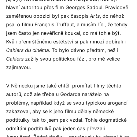
hlavní autoritou přes film Georges Sadoul. Pravicově
zaměřenou opozicí byl pak časopis
Arts
, do něhož
psal o filmu François Truffaut, a musím říci, že tehdy
jsem často jen nevěřícně koukal, co má tohle být.
Kvůli přemrštěnému estétství si pak mnozí dobírali i
Cahiers du cinéma
. To bylo dávno předtím, než i
Cahiers
zažily svou politickou fázi, pro mě velice
zajímavou.
V Německu jsme také chtěli promítat filmy těchto
autorů, což ale třeba u Godarda naráželo na
problémy, například když se svou typickou arogancí
zakazoval, aby se k jeho filmu dělaly německé
podtitulky, tak to jsem pak vzdal. Tohle dogmatické
odmítání podtitulků pak jeden čas převzali i