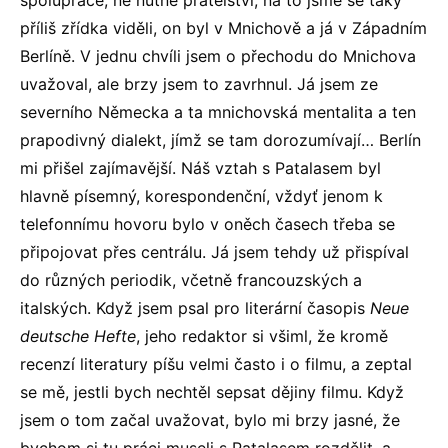
spolupráce, ne nutně přátelství, na to jsme se taky
příliš zřídka viděli, on byl v Mnichově a já v Západním
Berlíně. V jednu chvíli jsem o přechodu do Mnichova
uvažoval, ale brzy jsem to zavrhnul. Já jsem ze
severního Německa a ta mnichovská mentalita a ten
prapodivný dialekt, jímž se tam dorozumívají… Berlín
mi přišel zajímavější. Náš vztah s Patalasem byl
hlavně písemný, korespondenční, vždyť jenom k
telefonnímu hovoru bylo v oněch časech třeba se
připojovat přes centrálu. Já jsem tehdy už přispíval
do různých periodik, včetně francouzských a
italských. Když jsem psal pro literární časopis
Neue
deutsche Hefte
, jeho redaktor si všiml, že kromě
recenzí literatury píšu velmi často i o filmu, a zeptal
se mě, jestli bych nechtěl sepsat dějiny filmu. Když
jsem o tom začal uvažovat, bylo mi brzy jasné, že