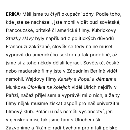
ERIKA
: Měli jsme tu čtyři okupační zóny. Podle toho,
kde jste se nacházeli, jste mohli vidět buď sovětské,
francouzské, britské či americké filmy. Kubrickovy
Stezky slávy
byly například z politických důvodů
Francouzi zakázané, člověk se tedy na ně musel
vypravit do amerického sektoru a tak podobně, až
jsme si z toho někdy dělali legraci. Sovětské, české
nebo maďarské filmy jste v Západním Berlíně vidět
nemohli. Wajdovy filmy
Kanály
a
Popel a démant
a
Munkova
Člověka na kolejích
viděl Ulrich nejdřív v
Paříži, načež přijel sem a vyprávěl mi o nich, a že ty
filmy nějak musíme získat aspoň pro náš univerzitní
filmový klub. Poláci u nás neměli vyslanectví, jen
vojenskou misi, tak jsme tam s Ulrichem šli.
Zazvoníme a říkáme: rádi bychom promítali polské