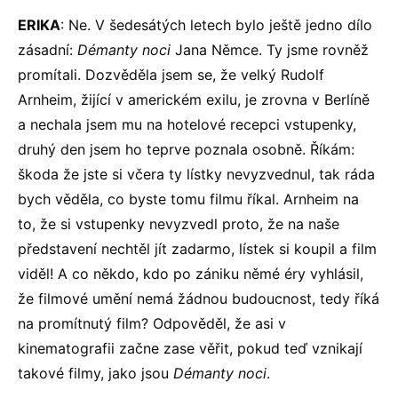
ERIKA
: Ne. V šedesátých letech bylo ještě jedno dílo
zásadní:
Démanty noci
Jana Němce. Ty jsme rovněž
promítali. Dozvěděla jsem se, že velký Rudolf
Arnheim, žijící v americkém exilu, je zrovna v Berlíně
a nechala jsem mu na hotelové recepci vstupenky,
druhý den jsem ho teprve poznala osobně. Říkám:
škoda že jste si včera ty lístky nevyzvednul, tak ráda
bych věděla, co byste tomu filmu říkal. Arnheim na
to, že si vstupenky nevyzvedl proto, že na naše
představení nechtěl jít zadarmo, lístek si koupil a film
viděl! A co někdo, kdo po zániku němé éry vyhlásil,
že filmové umění nemá žádnou budoucnost, tedy říká
na promítnutý film? Odpověděl, že asi v
kinematografii začne zase věřit, pokud teď vznikají
takové filmy, jako jsou
Démanty noci
.