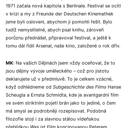
1971 začala nová kapitola s Berlinale. Festival se ocitl
v krizi a my z Freunde der Deutschen Kinemathek
jsme byli osloveni, abychom ji pomohli řešit. Bylo
tudíž nemyslitelné, abych psal knihu, zároveň
porůznu přednášel, připravoval festival, a ještě k
tomu dál řídil Arsenal, naše kino, založené o rok dřív.
MK
: Na vašich Dějinách jsem vždy oceňoval, že to
jsou dějiny vývoje uměleckého – což pro jistotu
deklarujete už v předmluvě. To je celkem vzácné,
když odhlédneme od
Subgeschichte des Films
Hanse
Scheugla a Ernsta Schmidta, kde je avantgardní film
ve svém striktním pojetí brán jako to jediné, o čem
má smysl se podrobněji rozepisovat. Podobná
filozofie stojí i za slavnou stálou vídeňskou
přehlídkou
Was ist Film
koncipovanou Peterem