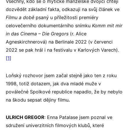
Všechny, kdo se o mytické manželské dvojici chtějí
dozvědět základní fakta, odkazuji na svůj článek ve
Filmu a době
psaný u příležitosti premiéry
celovečerního dokumentárního snímku
Komm mit mir
in das Cinema – Die Gregors
(r. Alice
Agneskirchnerová) na Berlinale 2022 (v červenci
2022 se pak hrál i na festivalu v Karlových Varech).
[1]
Loňský rozhovor jsem začal stejně jako ten z roku
1998, totiž dotazem, jak dva mladé muže v
poválečné Spolkové republice napadlo, že by nebylo
na škodu sepsat dějiny filmu
.
ULRICH GREGOR
: Enna Patalase jsem poznal ve
sdružení univerzitních filmových klubů, které