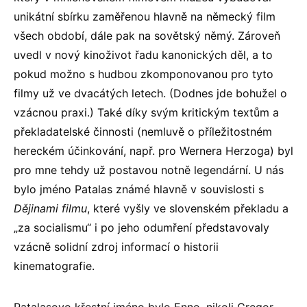
unikátní sbírku zaměřenou hlavně na německý film
všech období, dále pak na sovětský němý. Zároveň
uvedl v nový kinoživot řadu kanonických děl, a to
pokud možno s hudbou zkomponovanou pro tyto
filmy už ve dvacátých letech. (Dodnes jde bohužel o
vzácnou praxi.) Také díky svým kritickým textům a
překladatelské činnosti (nemluvě o příležitostném
hereckém účinkování, např. pro Wernera Herzoga) byl
pro mne tehdy už postavou notně legendární. U nás
bylo jméno Patalas známé hlavně v souvislosti s
Dějinami filmu
, které vyšly ve slovenském překladu a
„za socialismu“ i po jeho odumření představovaly
vzácně solidní zdroj informací o historii
kinematografie.