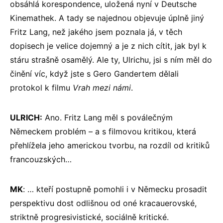
obsáhlá korespondence, uložená nyní v Deutsche
Kinemathek. A tady se najednou objevuje úplně jiný
Fritz Lang, než jakého jsem poznala já, v těch
dopisech je velice dojemný a je z nich cítit, jak byl k
stáru strašně osamělý. Ale ty, Ulrichu, jsi s ním měl do
činění víc, když jste s Gero Gandertem dělali
protokol k filmu
Vrah mezi námi
.
ULRICH:
Ano. Fritz Lang měl s poválečným
Německem problém – a s filmovou kritikou, která
přehlížela jeho americkou tvorbu, na rozdíl od kritiků
francouzských…
MK
: … kteří postupně pomohli i v Německu prosadit
perspektivu dost odlišnou od oné kracauerovské,
striktně progresivistické, sociálně kritické.