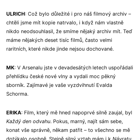
ULRICH
: Což bylo důležité i pro náš filmový archiv –
chtěli jsme mít kopie natrvalo, i když nám vlastně
nikdo neodsouhlasil, že smíme nějaký archiv mít. Teď
máme nějakých deset tisíc filmů, často velmi
raritních, které nikde jinde nejsou dochované.
MK
: V Arsenalu jste v
devadesátých
letech uspořádali
přehlídku české nové vlny a vydali moc pěkný
sborník. Zajímavé je vaše vyzdvihnutí Evalda
Schorma.
ERIKA
: Film, který mě hned napoprvé silně zaujal, byl
Každý den odvahu
. Pokus, marný, najít sám sebe,
konat vše správně, někam patřit – to všechno se mě
dotýkalo osobně. Stejně silný vztah mám i k
Návratu