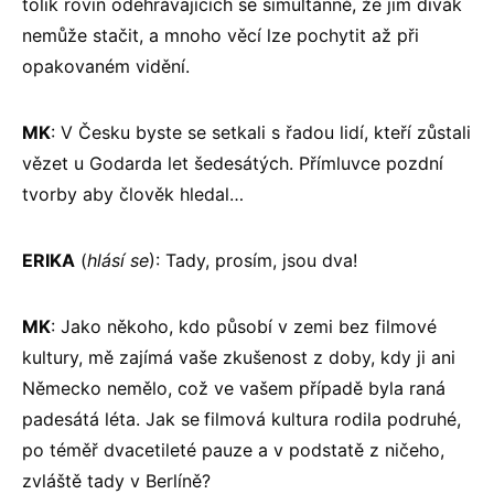
tolik rovin odehrávajících se simultánně, že jim divák
nemůže stačit, a mnoho věcí lze pochytit až při
opakovaném vidění.
MK
: V Česku byste se setkali s řadou lidí, kteří zůstali
vězet u Godarda let šedesátých. Přímluvce pozdní
tvorby aby člověk hledal…
ERIKA
(
hlásí se
): Tady, prosím, jsou dva!
MK
: Jako někoho, kdo působí v zemi bez filmové
kultury, mě zajímá vaše zkušenost z doby, kdy ji ani
Německo nemělo, což ve vašem případě byla raná
padesátá léta. Jak se
filmová kultura rodila podruhé,
po téměř dvacetileté pauze a v podstatě z ničeho,
zvláště tady v Berlíně?