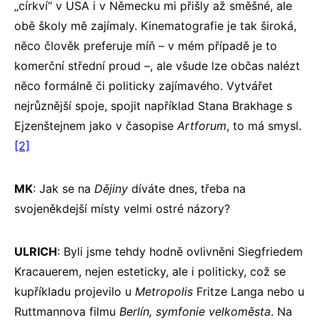
„církví“ v USA i v Německu mi přišly až směšné, ale
obě školy mě zajímaly. Kinematografie je tak široká,
něco člověk preferuje míň – v mém případě je to
komerční střední proud –, ale všude lze občas nalézt
něco formálně či politicky zajímavého. Vytvářet
nejrůznější spoje, spojit například Stana Brakhage s
Ejzenštejnem jako v časopise
Artforum
, to má smysl.
[2]
MK
: Jak se na
Dějiny
díváte dnes, třeba na
svojeněkdejší místy velmi ostré názory?
ULRICH
: Byli jsme tehdy hodně ovlivněni Siegfriedem
Kracauerem, nejen esteticky, ale i politicky, což se
kupříkladu projevilo u
Metropolis
Fritze Langa nebo u
Ruttmannova filmu
Berlín, symfonie velkoměsta
. Na