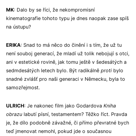
MK
: Dalo by se říci, že nekompromisní
kinematografie tohoto typu je dnes naopak zase spíš
na ústupu?
ERIKA
: Snad to má něco do činění i s tím, že už tu
není souboj generací, že mladí už tolik nebojují s otci,
ani v estetické rovině, jak tomu ještě v šedesátých a
sedmdesátých letech bylo. Být radikálně
proti
bylo
snadné zvlášť pro naši generaci v Německu, byla to
samozřejmost.
ULRICH
: Je nakonec film jako Godardova
Kniha
obrazu
labutí písní, testamentem? Těžko říct. Pravda
je, že dílo podobně závažné, či přímo převratné bych
teď jmenovat nemohl, pokud jde o současnou