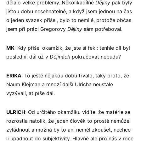
dělalo velké problémy. Několikadílné
Dějiny
pak byly
jistou dobu nesehnatelné, a když jsem jednou na čas
o jeden svazek přišel, bylo to nemilé, protože občas
jsem při práci Gregorovy
Dějiny
sám potřeboval.
MK
: Kdy přišel okamžik, že jste si řekl: tenhle díl byl
poslední, dál už v
Dějinách
pokračovat nebudu?
ERIKA
: To ještě nějakou dobu trvalo, taky proto, že
Naum Klejman a mnozí další Ulricha neustále
vyzývali, ať píše dál.
ULRICH
: Od určitého okamžiku vidíte, že matérie se
rozrostla natolik, že jeden člověk to prostě nemůže
zvládnout a možná by to ani neměl zkoušet, nechce-
li upadnout do subjektivity. Hlavně ale pro nás v roce