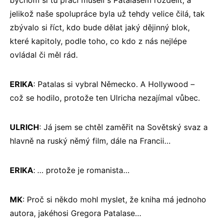
bychom si tu práci museli s Patalasem rozdělit, a
jelikož naše spolupráce byla už tehdy velice čilá, tak
zbývalo si říct, kdo bude dělat jaký dějinný blok,
které kapitoly, podle toho, co kdo z nás nejlépe
ovládal či měl rád.
ERIKA
: Patalas si vybral Německo. A Hollywood –
což se hodilo, protože ten Ulricha nezajímal vůbec.
ULRICH
: Já jsem se chtěl zaměřit na Sovětský svaz a
hlavně na ruský němý film, dále na Francii…
ERIKA
:
… protože je romanista…
MK
: Proč si někdo mohl myslet, že kniha má jednoho
autora, jakéhosi Gregora Patalase…