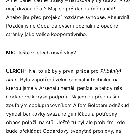
Američané. Žádné titulky – narušovaly by obraz! A co
mají diváci dělat? Mají se prý danou řeč naučit!
Anebo jim před projekcí rozdáme synopse. Absurdní!
Později jsme Godarda ovšem poznali i z opačné
stránky jako velice kooperativního.
MK:
Ještě v letech nové vlny?
ULRICH:
Ne, to už byly první práce pro
Příběh(y)
filmu
. Byla zapotřebí velmi speciální technika, na
kterou jsme v Arsenalu neměli peníze, a tehdy nás
Godard velkoryse podpořil. Najednou před naším
zoufalým spolupracovníkem Alfem Boldtem odněkud
vyndal bankovky svázané gumičkou a potřebný
obnos položil na stůl. Ještě tu byl ale problém, kdo
bude překládat Godardovy svébytné proslovy, na