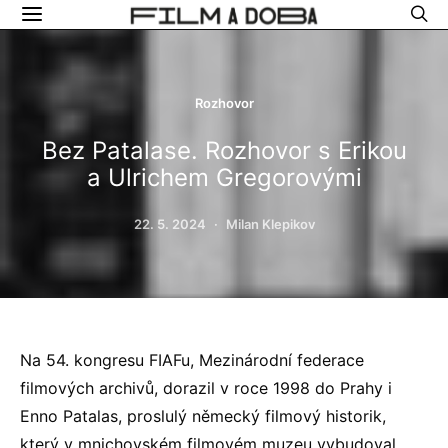
Rozhovor
Bez Patalase. Rozhovor s Erikou
a Ulrichem Gregorovými
22. 5. 2024
Milan Klepikov
Na 54. kongresu FIAFu, Mezinárodní federace
filmových archivů, dorazil v roce 1998 do Prahy i
Enno Patalas, proslulý německý filmový historik,
který v mnichovském filmovém muzeu vybudoval