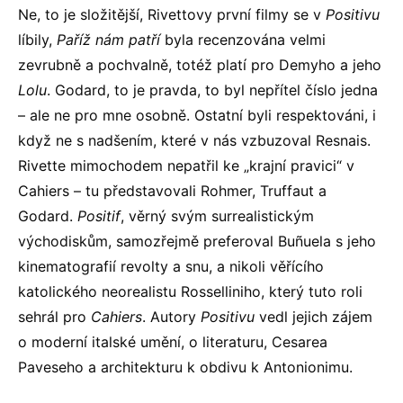
Ne, to je složitější, Rivettovy první filmy se v
Positivu
líbily,
Paříž nám patří
byla recenzována velmi
zevrubně a pochvalně, totéž platí pro Demyho a jeho
Lolu
. Godard, to je pravda, to byl nepřítel číslo jedna
– ale ne pro mne osobně. Ostatní byli respektováni, i
když ne s nadšením, které v nás vzbuzoval Resnais.
Rivette mimochodem nepatřil ke „krajní pravici“ v
Cahiers – tu představovali Rohmer, Truffaut a
Godard.
Positif
, věrný svým surrealistickým
východiskům, samozřejmě preferoval Buñuela s jeho
kinematografií revolty a snu, a nikoli věřícího
katolického neorealistu Rosselliniho, který tuto roli
sehrál pro
Cahiers
. Autory
Positivu
vedl jejich zájem
o moderní italské umění, o literaturu, Cesarea
Paveseho a architekturu k obdivu k Antonionimu.