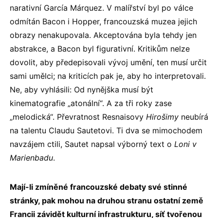
narativní García Márquez. V malířství byl po válce
odmítán Bacon i Hopper, francouzská muzea jejich
obrazy nenakupovala. Akceptována byla tehdy jen
abstrakce, a Bacon byl figurativní. Kritikům nelze
dovolit, aby předepisovali vývoj umění, ten musí určit
sami umělci; na kriticích pak je, aby ho interpretovali.
Ne, aby vyhlásili: Od nynějška musí být
kinematografie „atonální“. A za tři roky zase
„melodická“. Převratnost Resnaisovy
Hirošimy
neubírá
na talentu Claudu Sautetovi. Ti dva se mimochodem
navzájem ctili, Sautet napsal výborný text o
Loni v
Marienbadu
.
Mají-li zmíněné francouzské debaty své stinné
stránky, pak mohou na druhou stranu ostatní země
Francii závidět kulturní infrastrukturu, síť tvořenou