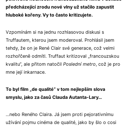
předcházející zrodu nové vlny už stačilo zapustit
hluboké kořeny. Vy to často kritizujete.
Vzpomínám si na jednu rozhlasovou diskusi s
Truffautem, kterou jsem moderoval. Prohlásil jsem
tehdy, že on je René Clair své generace, což velmi
rozhořčeně odmítl. Truffaut kritizoval „francouzskou
kvalitu“, ale přitom natočil
Poslední metro
, což je pro
mne její inkarnace.
To byl film „de qualité“ v tom nejlepším slova
smyslu, jako za časů Clauda Autanta-Lary…
…nebo Reného Claira. Já jsem proti pejorativnímu
užívání pojmu cinéma de qualité, jako by šlo o cosi