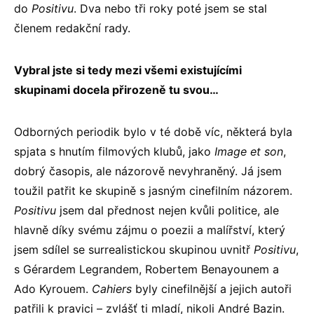
do
Positivu
. Dva nebo tři roky poté jsem se stal
členem redakční rady.
Vybral jste si tedy mezi všemi existujícími
skupinami docela přirozeně tu svou…
Odborných periodik bylo v té době víc, některá byla
spjata s hnutím filmových klubů, jako
Image et son
,
dobrý časopis, ale názorově nevyhraněný. Já jsem
toužil patřit ke skupině s jasným cinefilním názorem.
Positivu
jsem dal přednost nejen kvůli politice, ale
hlavně díky svému zájmu o poezii a malířství, který
jsem sdílel se surrealistickou skupinou uvnitř
Positivu
,
s Gérardem Legrandem, Robertem Benayounem a
Ado Kyrouem.
Cahiers
byly cinefilnější a jejich autoři
patřili k pravici – zvlášť ti mladí, nikoli André Bazin.