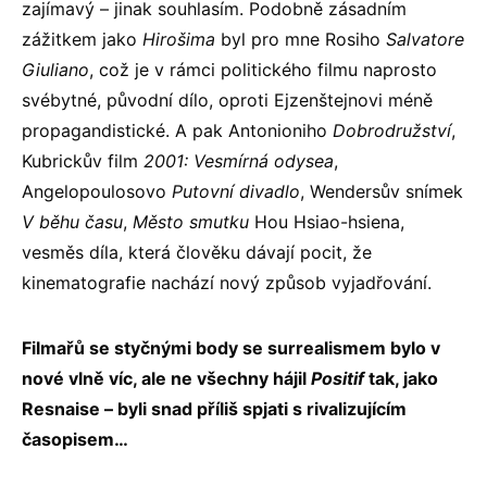
zajímavý – jinak souhlasím. Podobně zásadním
zážitkem jako
Hirošima
byl pro mne Rosiho
Salvatore
Giuliano
, což je v rámci politického filmu naprosto
svébytné, původní dílo, oproti Ejzenštejnovi méně
propagandistické. A pak Antonioniho
Dobrodružství
,
Kubrickův film
2001: Vesmírná odysea
,
Angelopoulosovo
Putovní divadlo
, Wendersův snímek
V běhu času
,
Město smutku
Hou Hsiao-hsiena,
vesměs díla, která člověku dávají pocit, že
kinematografie nachází nový způsob vyjadřování.
Filmařů se styčnými body se surrealismem bylo v
nové vlně víc, ale ne všechny hájil
Positif
tak, jako
Resnaise – byli snad příliš spjati s rivalizujícím
časopisem…