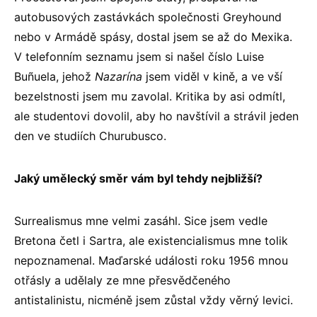
autobusových zastávkách společnosti Greyhound
nebo v Armádě spásy, dostal jsem se až do Mexika.
V telefonním seznamu jsem si našel číslo Luise
Buñuela, jehož
Nazarína
jsem viděl v kině, a ve vší
bezelstnosti jsem mu zavolal. Kritika by asi odmítl,
ale studentovi dovolil, aby ho navštívil a strávil jeden
den ve studiích Churubusco.
Jaký umělecký směr vám byl tehdy nejbližší?
Surrealismus mne velmi zasáhl. Sice jsem vedle
Bretona četl i Sartra, ale existencialismus mne tolik
nepoznamenal. Maďarské události roku 1956 mnou
otřásly a udělaly ze mne přesvědčeného
antistalinistu, nicméně jsem zůstal vždy věrný levici.