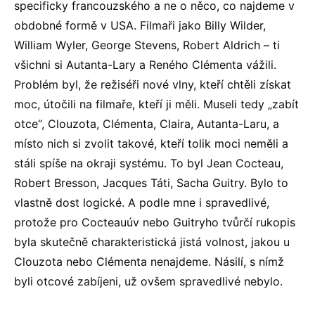
specificky francouzského a ne o něco, co najdeme v
obdobné formě v USA. Filmaři jako Billy Wilder,
William Wyler, George Stevens, Robert Aldrich – ti
všichni si Autanta-Lary a Reného Clémenta vážili.
Problém byl, že režiséři nové vlny, kteří chtěli získat
moc, útočili na filmaře, kteří ji měli. Museli tedy „zabít
otce“, Clouzota, Clémenta, Claira, Autanta-Laru, a
místo nich si zvolit takové, kteří tolik moci neměli a
stáli spíše na okraji systému. To byl Jean Cocteau,
Robert Bresson, Jacques Táti, Sacha Guitry. Bylo to
vlastně dost logické. A podle mne i spravedlivé,
protože pro Cocteauúv nebo Guitryho tvůrčí rukopis
byla skutečně charakteristická jistá volnost, jakou u
Clouzota nebo Clémenta nenajdeme. Násilí, s nímž
byli otcové zabíjeni, už ovšem spravedlivé nebylo.