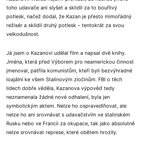
toho udavače ani slyšet a sklidil za to bouřlivý
potlesk, načež dodal, že Kazan je přesto mimořádný
režisér a sklidil druhý potlesk – tentokrát za svou
velkodušnost.
Já jsem o Kazanovi udělal film a napsal dvě knihy.
Jména, která před Výborem pro neamerickou činnost
jmenoval, patřila komunistům, kteří byli bezvýhradné
loajální ke všem Stalinovým zločinům. FBI o těch
lidech dobře věděla, Kazanova výpověď tedy
neznamenala žádné nové odhalení, byla jen
symbolickým aktem. Nelze ho ospravedlňovat, ale
nelze ho ani srovnávat s udavačstvím ve stalinském
Rusku nebo ve Francii za okupace, tak jako absolutně
nelze srovnávat represe, které obětem hrozily.