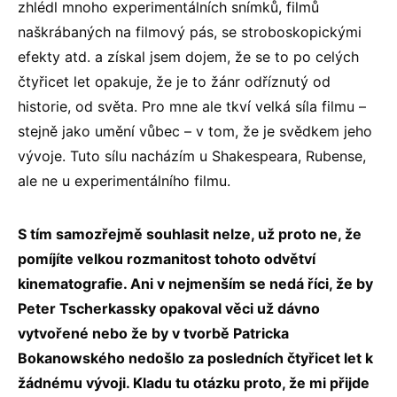
zhlédl mnoho experimentálních snímků, filmů
naškrábaných na filmový pás, se stroboskopickými
efekty atd. a získal jsem dojem, že se to po celých
čtyřicet let opakuje, že je to žánr odříznutý od
historie, od světa. Pro mne ale tkví velká síla filmu –
stejně jako umění vůbec – v tom, že je svědkem jeho
vývoje. Tuto sílu nacházím u Shakespeara, Rubense,
ale ne u experimentálního filmu.
S tím samozřejmě souhlasit nelze, už proto ne, že
pomíjíte velkou rozmanitost tohoto odvětví
kinematografie. Ani v nejmenším se nedá říci, že by
Peter Tscherkassky opakoval věci už dávno
vytvořené nebo že by v tvorbě Patricka
Bokanowského nedošlo za posledních čtyřicet let k
žádnému vývoji. Kladu tu otázku proto, že mi přijde