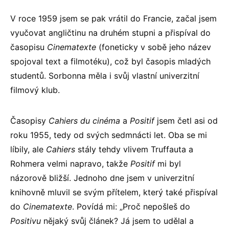
V roce 1959 jsem se pak vrátil do Francie, začal jsem
vyučovat angličtinu na druhém stupni a přispíval do
časopisu
Cinematexte
(foneticky v sobě jeho název
spojoval text a filmotéku), což byl časopis mladých
studentů. Sorbonna měla i svůj vlastní univerzitní
filmový klub.
Časopisy
Cahiers du cinéma
a
Positif
jsem četl asi od
roku 1955, tedy od svých sedmnácti let. Oba se mi
líbily, ale
Cahiers
stály tehdy vlivem Truffauta a
Rohmera velmi napravo, takže
Positif
mi byl
názorově bližší. Jednoho dne jsem v univerzitní
knihovně mluvil se svým přítelem, který také přispíval
do
Cinematexte
. Povídá mi: „Proč nepošleš do
Positivu
nějaký svůj článek? Já jsem to udělal a