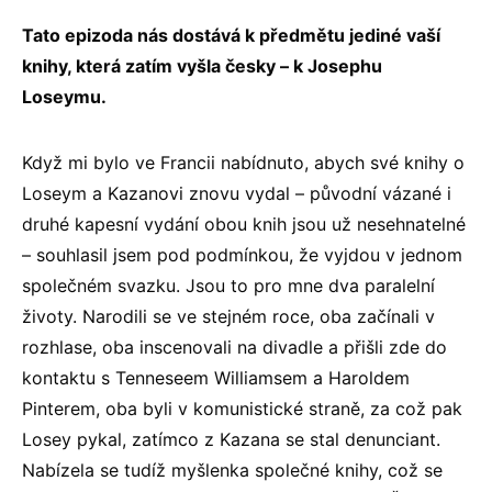
Tato epizoda nás dostává k předmětu jediné vaší
knihy, která zatím vyšla česky – k Josephu
Loseymu.
Když mi bylo ve Francii nabídnuto, abych své knihy o
Loseym a Kazanovi znovu vydal – původní vázané i
druhé kapesní vydání obou knih jsou už nesehnatelné
– souhlasil jsem pod podmínkou, že vyjdou v jednom
společném svazku. Jsou to pro mne dva paralelní
životy. Narodili se ve stejném roce, oba začínali v
rozhlase, oba inscenovali na divadle a přišli zde do
kontaktu s Tenneseem Williamsem a Haroldem
Pinterem, oba byli v komunistické straně, za což pak
Losey pykal, zatímco z Kazana se stal denunciant.
Nabízela se tudíž myšlenka společné knihy, což se