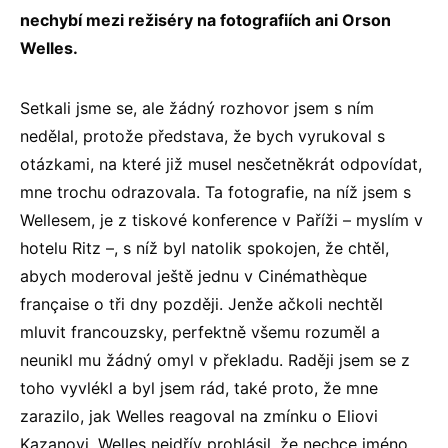
nechybí mezi režiséry na fotografiích ani Orson
Welles.
Setkali jsme se, ale žádný rozhovor jsem s ním
nedělal, protože představa, že bych vyrukoval s
otázkami, na které již musel nesčetněkrát odpovídat,
mne trochu odrazovala. Ta fotografie, na níž jsem s
Wellesem, je z tiskové konference v Paříži – myslím v
hotelu Ritz –, s níž byl natolik spokojen, že chtěl,
abych moderoval ještě jednu v Cinémathèque
française o tři dny později. Jenže ačkoli nechtěl
mluvit francouzsky, perfektně všemu rozuměl a
neunikl mu žádný omyl v překladu. Raději jsem se z
toho vyvlékl a byl jsem rád, také proto, že mne
zarazilo, jak Welles reagoval na zmínku o Eliovi
Kazanovi. Welles nejdřív prohlásil, že nechce jméno