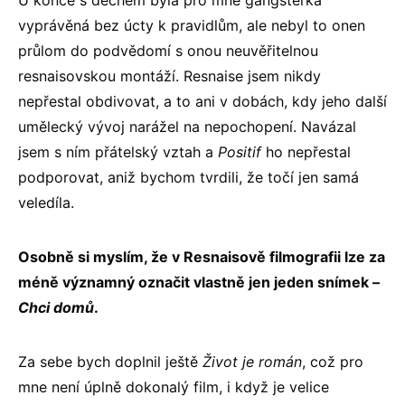
U konce s dechem byla pro mne gangsterka
vyprávěná bez úcty k pravidlům, ale nebyl to onen
průlom do podvědomí s onou neuvěřitelnou
resnaisovskou montáží. Resnaise jsem nikdy
nepřestal obdivovat, a to ani v dobách, kdy jeho další
umělecký vývoj narážel na nepochopení. Navázal
jsem s ním přátelský vztah a
Positif
ho nepřestal
podporovat, aniž bychom tvrdili, že točí jen samá
veledíla.
Osobně si myslím, že v Resnaisově filmografii lze za
méně významný označit vlastně jen jeden snímek –
Chci domů
.
Za sebe bych doplnil ještě
Život je román
, což pro
mne není úplně dokonalý film, i když je velice