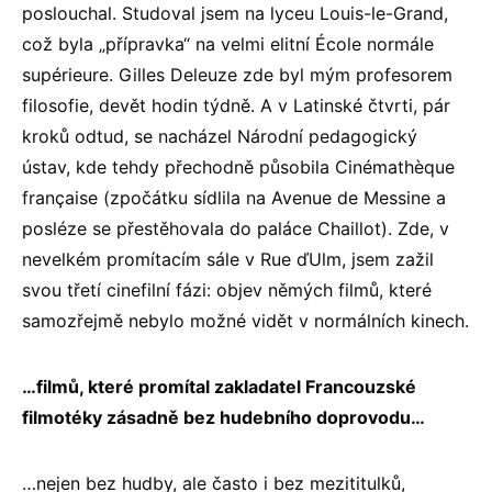
poslouchal. Studoval jsem na lyceu Louis-le-Grand,
což byla „přípravka“ na velmi elitní École normále
supérieure. Gilles Deleuze zde byl mým profesorem
filosofie, devět hodin týdně. A v Latinské čtvrti, pár
kroků odtud, se nacházel Národní pedagogický
ústav, kde tehdy přechodně působila Cinémathèque
française (zpočátku sídlila na Avenue de Messine a
posléze se přestěhovala do paláce Chaillot). Zde, v
nevelkém promítacím sále v Rue ďUlm, jsem zažil
svou třetí cinefilní fázi: objev němých filmů, které
samozřejmě nebylo možné vidět v normálních kinech.
…filmů, které promítal zakladatel Francouzské
filmotéky zásadně bez hudebního doprovodu…
…nejen bez hudby, ale často i bez mezititulků,