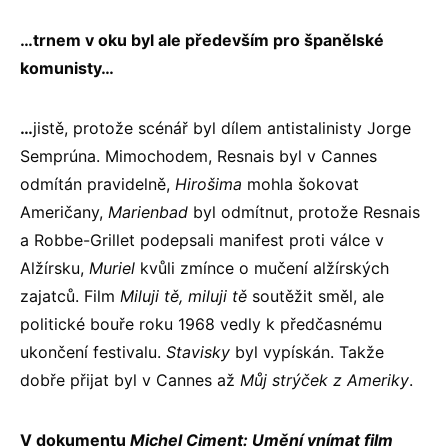
…trnem v oku byl ale především pro španělské
komunisty…
…
jistě, protože scénář byl dílem antistalinisty Jorge
Semprúna. Mimochodem, Resnais byl v Cannes
odmítán pravidelně,
Hirošima
mohla šokovat
Američany,
Marienbad
byl odmítnut, protože Resnais
a Robbe-Grillet podepsali manifest proti válce v
Alžírsku,
Muriel
kvůli zmínce o mučení alžírských
zajatců. Film
Miluji tě, miluji tě
soutěžit směl, ale
politické bouře roku 1968 vedly k předčasnému
ukončení festivalu.
Stavisky
byl vypískán. Takže
dobře přijat byl v Cannes až
Můj strýček z Ameriky
.
V dokumentu
Michel Ciment: Umění vnímat film