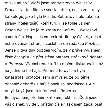
otiskli mi ho.“ Viděl jsem tehdy zrovna Wellesův
Proces
. Na ten film se snesla kritika, nejen ze strany
kafkologů, jako byla Marthe Robertová, ale také ze
strany intelektuálů, kteří tvrdili, že tohle už není
Orson Welles, že je to zrada na Kafkovi i Wellesovi
samotném. Napsal jsem tenkrát dlouhý článek, deset
nebo dvanáct stran, a zaslal ho do redakce
Positivu
.
Jenže o dva dny později vidím, že v právě vydaném
čísle časopisu je přetištěna patnáctistránková debata
o
Procesu
. Všichni redaktoři tu o něm diskutovali a až
na jednoho ho hájili. Pro mne to ovšem byla
katastrofa, protože jsem si myslel, že po téhle
obsáhlé debatě už můj článek asi neotisknou. Ale
omyl, když jsem telefonoval s Robertem
Benayounem, předním kritikem, řekl mi: „Četli jsme
váš článek, vyjde v příštím čísle.“ Tak jsem začal psát