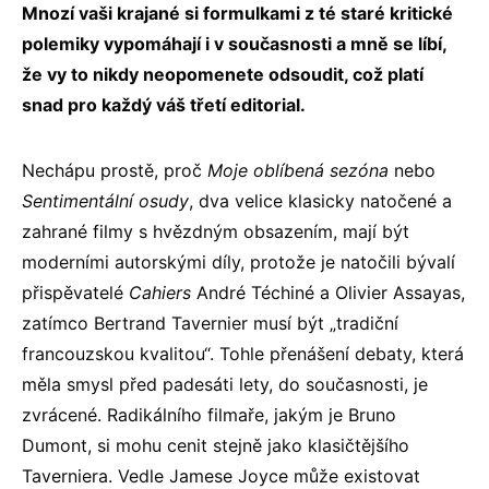
Mnozí vaši krajané si formulkami z té staré kritické
polemiky vypomáhají i v současnosti a mně se líbí,
že vy to nikdy neopomenete odsoudit, což platí
snad pro každý váš třetí editorial.
Nechápu prostě, proč
Moje oblíbená sezóna
nebo
Sentimentální osudy
, dva velice klasicky natočené a
zahrané filmy s hvězdným obsazením, mají být
moderními autorskými díly, protože je natočili bývalí
přispěvatelé
Cahiers
André Téchiné a Olivier Assayas,
zatímco Bertrand Tavernier musí být „tradiční
francouzskou kvalitou“. Tohle přenášení debaty, která
měla smysl před padesáti lety, do současnosti, je
zvrácené. Radikálního filmaře, jakým je Bruno
Dumont, si mohu cenit stejně jako klasičtějšího
Taverniera. Vedle Jamese Joyce může existovat