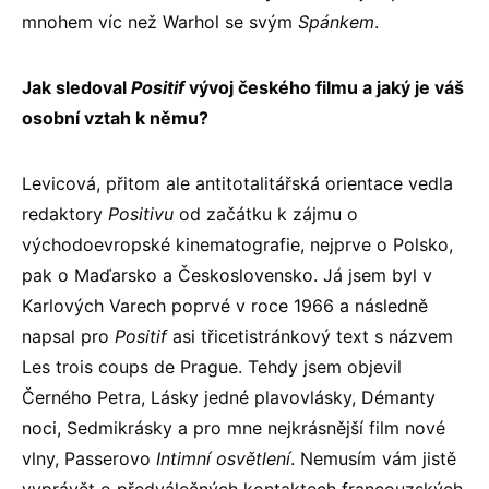
mnohem víc než Warhol se svým
Spánkem
.
Jak sledoval
Positif
vývoj českého filmu a jaký je váš
osobní vztah k němu?
Levicová, přitom ale antitotalitářská orientace vedla
redaktory
Positivu
od začátku k zájmu o
východoevropské kinematografie, nejprve o Polsko,
pak o Maďarsko a Československo. Já jsem byl v
Karlových Varech poprvé v roce 1966 a následně
napsal pro
Positif
asi třicetistránkový text s názvem
Les trois coups de Prague. Tehdy jsem objevil
Černého Petra, Lásky jedné plavovlásky, Démanty
noci, Sedmikrásky a pro mne nejkrásnější film nové
vlny, Passerovo
Intimní osvětlení
. Nemusím vám jistě