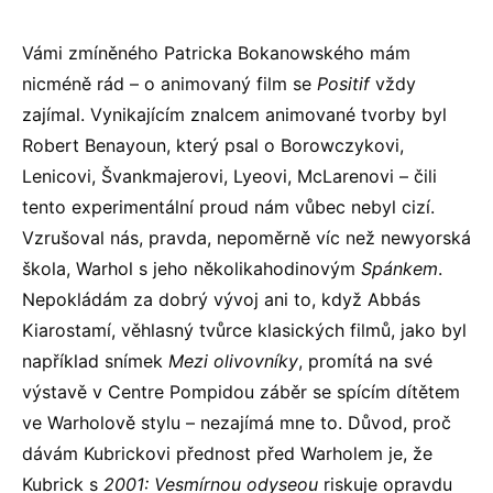
Vámi zmíněného Patricka Bokanowského mám
nicméně rád – o animovaný film se
Positif
vždy
zajímal. Vynikajícím znalcem animované tvorby byl
Robert Benayoun, který psal o Borowczykovi,
Lenicovi, Švankmajerovi, Lyeovi, McLarenovi – čili
tento experimentální proud nám vůbec nebyl cizí.
Vzrušoval nás, pravda, nepoměrně víc než newyorská
škola, Warhol s jeho několikahodinovým
Spánkem
.
Nepokládám za dobrý vývoj ani to, když Abbás
Kiarostamí, věhlasný tvůrce klasických filmů, jako byl
například snímek
Mezi olivovníky
, promítá na své
výstavě v Centre Pompidou záběr se spícím dítětem
ve Warholově stylu – nezajímá mne to. Důvod, proč
dávám Kubrickovi přednost před Warholem je, že
Kubrick s
2001: Vesmírnou odyseou
riskuje opravdu