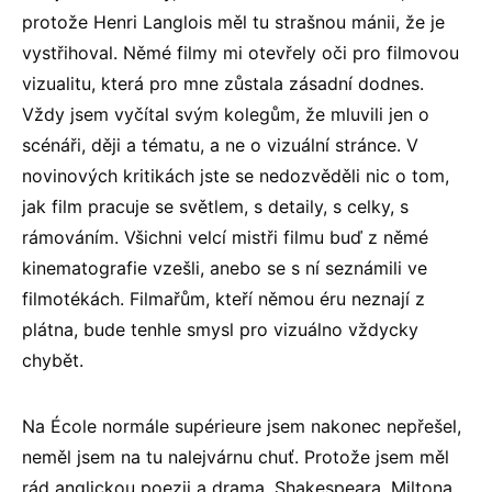
protože Henri Langlois měl tu strašnou mánii, že je
vystřihoval. Němé filmy mi otevřely oči pro filmovou
vizualitu, která pro mne zůstala zásadní dodnes.
Vždy jsem vyčítal svým kolegům, že mluvili jen o
scénáři, ději a tématu, a ne o vizuální stránce. V
novinových kritikách jste se nedozvěděli nic o tom,
jak film pracuje se světlem, s detaily, s celky, s
rámováním. Všichni velcí mistři filmu buď z němé
kinematografie vzešli, anebo se s ní seznámili ve
filmotékách. Filmařům, kteří němou éru neznají z
plátna, bude tenhle smysl pro vizuálno vždycky
chybět.
Na École normále supérieure jsem nakonec nepřešel,
neměl jsem na tu nalejvárnu chuť. Protože jsem měl
rád anglickou poezii a drama, Shakespeara, Miltona