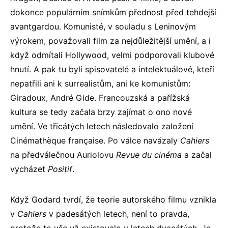
dokonce populárním snímkům přednost před tehdejší
avantgardou. Komunisté, v souladu s Leninovým
výrokem, považovali film za nejdůležitější umění, a i
když odmítali Hollywood, velmi podporovali klubové
hnutí. A pak tu byli spisovatelé a intelektuálové, kteří
nepatřili ani k surrealistům, ani ke komunistům:
Giradoux, André Gide. Francouzská a pařížská
kultura se tedy začala brzy zajímat o ono nové
umění. Ve třicátých letech následovalo založení
Cinémathèque française. Po válce navázaly
Cahiers
na předválečnou Auriolovu
Revue du cinéma
a začal
vycházet
Positif
.
Když Godard tvrdí, že teorie autorského filmu vznikla
v
Cahiers
v padesátých letech, není to pravda,