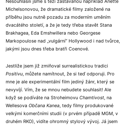
Nesouhlasili jsme s tezí zastávanou například Anette
Michelsonovou, že dramatické filmy založené na
příběhu jsou nutně pozadu za moderním uměním
dvacátého století, a že je tedy třeba stavět Stana
Brakhagea, Eda Emshwillera nebo Georgese
Markopoulose nad „vulgární“ Hollywood i nad tvůrce,
jakými jsou dnes třeba bratři Coenové.
Jestliže jsem již zmiňoval surrealistickou tradici
Positivu
, můžete namítnout, že si teď odporuji. Pro
mne je ale experimentální film jediný žánr, který se
nevyvíjí. Vím, že se mnou nebudete souhlasit! Ale
když se podíváte na Stroheimovu
Chamtivost
, na
Wellesova
Občana Kanea
, tedy filmy produkované
velkými komerčními studii (v prvém případě MGM, v
druhém RKO), vidíte ohromný stylový vývoj. Já jsem