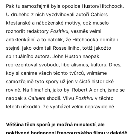
Pak tu samozřejmě byla opozice Huston/Hitchcock.
U druhého z nich vyzdvihovali autoři Cahiers
křesťanské a náboženské motivy, což muselo
rozhorlit redaktory
Positivu
, vesměs velmi
antiklerikální, a to natolik, že Hitchcocka odmítali
stejně, jako odmítali Rosselliniho, totiž jakožto
spirituálního autora. John Huston naopak
reprezentoval svobodu, liberalismus, kulturu. Dnes,
kdy si ceníme všech těchto tvůrců, vnímáme
samozřejmě tyto spory už jen v čistě historické
rovině. Na filmařích, jako byl Robert Aldrich, jsme se
naopak s
Cahiers
shodli. Vlivu
Positivu
v těchto
letech uškodilo, že vycházel velmi nepravidelně.
Většina těch sporů je možná minulostí, ale
pokřivené hodnocení francouzského filmu v dekádě