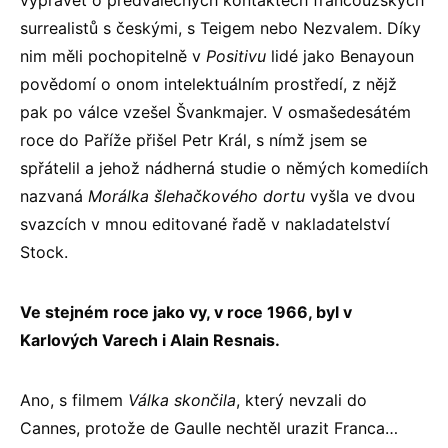
vyprávět o předválečných kontaktech francouzských
surrealistů s českými, s Teigem nebo Nezvalem. Díky
nim měli pochopitelně v
Positivu
lidé jako Benayoun
povědomí o onom intelektuálním prostředí, z nějž
pak po válce vzešel Švankmajer. V osmašedesátém
roce do Paříže přišel Petr Král, s nímž jsem se
spřátelil a jehož nádherná studie o němých komediích
nazvaná
Morálka šlehačkového dortu
vyšla ve dvou
svazcích v mnou editované řadě v nakladatelství
Stock.
Ve stejném roce jako vy, v roce 1966, byl v
Karlových Varech i Alain Resnais.
Ano, s filmem
Válka skončila
, který nevzali do
Cannes, protože de Gaulle nechtěl urazit Franca…