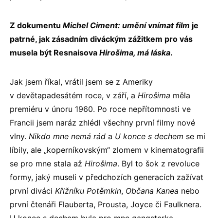
Z dokumentu
Michel Ciment: umění vnímat film
je
patrné, jak zásadním diváckým zážitkem pro vás
musela být Resnaisova
Hirošima, má láska
.
Jak jsem říkal, vrátil jsem se z Ameriky
v devětapadesátém roce, v září, a
Hirošima
měla
premiéru v únoru 1960. Po roce nepřítomnosti ve
Francii jsem naráz zhlédl všechny první filmy nové
vlny.
Nikdo mne nemá rád
a
U konce s dechem
se mi
líbily, ale „koperníkovským“ zlomem v kinematografii
se pro mne stala až
Hirošima
. Byl to šok z revoluce
formy, jaký museli v předchozích generacích zažívat
první diváci
Křižníku Potěmkin
,
Občana Kanea
nebo
první čtenáři Flauberta, Prousta, Joyce či Faulknera.