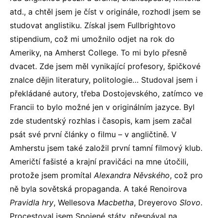
atd., a chtěl jsem je číst v originále, rozhodl jsem se
studovat anglistiku. Získal jsem Fullbrightovo
stipendium, což mi umožnilo odjet na rok do
Ameriky, na Amherst College. To mi bylo přesně
dvacet. Zde jsem měl vynikající profesory, špičkové
znalce dějin literatury, politologie… Studoval jsem i
překládané autory, třeba Dostojevského, zatímco ve
Francii to bylo možné jen v originálním jazyce. Byl
zde studentský rozhlas i časopis, kam jsem začal
psát své první články o filmu – v angličtině. V
Amherstu jsem také založil první tamní filmový klub.
Američtí fašisté a krajní pravičáci na mne útočili,
protože jsem promítal
Alexandra Něvského
, což pro
ně byla sovětská propaganda. A také Renoirova
Pravidla hry
, Wellesova
Macbetha
, Dreyerovo
Slovo
.
Procestoval jsem Spojené státy, přespával na