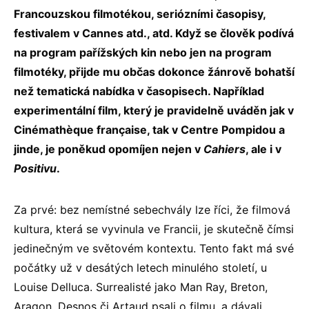
Francouzskou filmotékou, seriózními časopisy,
festivalem v Cannes atd., atd. Když se člověk podívá
na program pařížských kin nebo jen na program
filmotéky, přijde mu občas dokonce žánrově bohatší
než tematická nabídka v časopisech. Například
experimentální film, který je pravidelně uváděn jak v
Cinémath
èque fran
çaise, tak v Centre Pompidou a
jinde, je poněkud opomíjen nejen v
Cahiers
, ale i v
Positivu
.
Za prvé: bez nemístné sebechvály lze říci, že filmová
kultura, která se vyvinula ve Francii, je skutečně čímsi
jedinečným ve světovém kontextu. Tento fakt má své
počátky už v desátých letech minulého století, u
Louise Delluca. Surrealisté jako Man Ray, Breton,
Aragon, Desnos či Artaud psali o filmu, a dávali