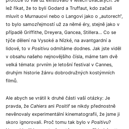
protože to vše už existovalo v letech dvacátých. Je
lež říkat, že to byli Godard a Truffaut, kdo začali
mluvit o Murnauovi nebo o Langovi jako o „autorech“,
to bylo samozřejmostí už za němé éry, stejně jako v
případě Griffithe, Dreyera, Gancea, Stillera… Co se
týče dělení na Vysoké a Nízké, na avantgardní a
lidové, to v
Positivu
odmítáme dodnes. Jak jste viděl
v obsahu našeho nejnovějšího čísla, máme tam dvě
velká témata: prvním je letošní festival v Cannes,
druhým historie žánru dobrodružných kostýmních
filmů.
Ale abych se vrátil k druhé části vaší otázky: Je
pravda, že
Cahiers
ani
Positif
se nikdy přednostně
nevěnovaly experimentální kinematografii, že jsme ji
skoro ignorovali. Proč tomu tak bylo v
Positivu
?