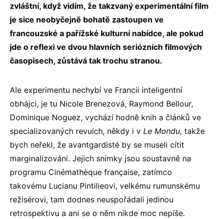
zvláštní, když vidím, že takzvaný experimentální film
je sice neobyčejně bohatě zastoupen ve
francouzské a pařížské kulturní nabídce, ale pokud
jde o reflexi ve dvou hlavních seriózních filmových
časopisech, zůstává tak trochu stranou.
Ale experimentu nechybí ve Francii inteligentní
obhájci, je tu Nicole Brenezová, Raymond Bellour,
Dominique Noguez, vychází hodně knih a článků ve
specializovaných revuích, někdy i v
Le Mondu
, takže
bych neřekl, že avantgardisté by se museli cítit
marginalizováni. Jejich snímky jsou soustavně na
programu Cinémathèque française, zatímco
takovému Lucianu Pintilieovi, velkému rumunskému
režisérovi, tam dodnes neuspořádali jedinou
retrospektivu a ani se o něm nikde moc nepíše.