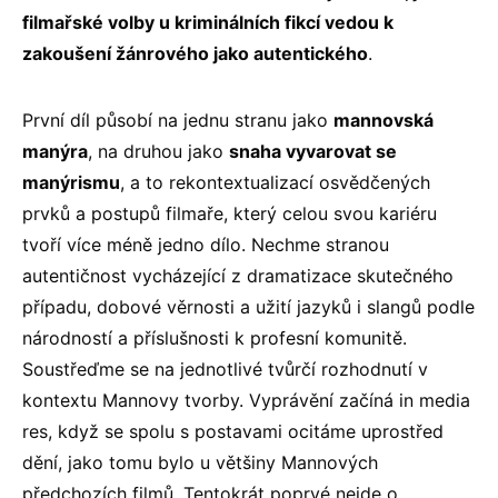
filmařské volby u kriminálních fikcí vedou k
zakoušení žánrového jako autentického
.
První díl působí na jednu stranu jako
mannovská
manýra
, na druhou jako
snaha vyvarovat se
manýrismu
, a to rekontextualizací osvědčených
prvků a postupů filmaře, který celou svou kariéru
tvoří více méně jedno dílo. Nechme stranou
autentičnost vycházející z dramatizace skutečného
případu, dobové věrnosti a užití jazyků i slangů podle
národností a příslušnosti k profesní komunitě.
Soustřeďme se na jednotlivé tvůrčí rozhodnutí v
kontextu Mannovy tvorby. Vyprávění začíná in media
res, když se spolu s postavami ocitáme uprostřed
dění, jako tomu bylo u většiny Mannových
předchozích filmů. Tentokrát poprvé nejde o