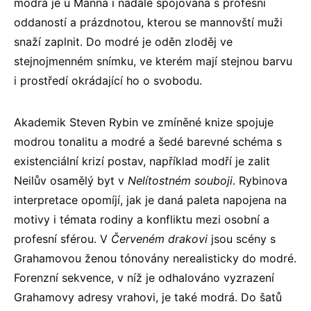
modrá je u Manna i nadále spojována s profesní
oddaností a prázdnotou, kterou se mannovští muži
snaží zaplnit. Do modré je oděn zloděj ve
stejnojmenném snímku, ve kterém mají stejnou barvu
i prostředí okrádající ho o svobodu.
Akademik Steven Rybin ve zmíněné knize spojuje
modrou tonalitu a modré a šedé barevné schéma s
existenciální krizí postav, například modří je zalit
Neilův osamělý byt v
Nelítostném souboji
. Rybinova
interpretace opomíjí, jak je daná paleta napojena na
motivy i témata rodiny a konfliktu mezi osobní a
profesní sférou. V
Červeném drakovi
jsou scény s
Grahamovou ženou tónovány nerealisticky do modré.
Forenzní sekvence, v níž je odhalováno vyzrazení
Grahamovy adresy vrahovi, je také modrá. Do šatů