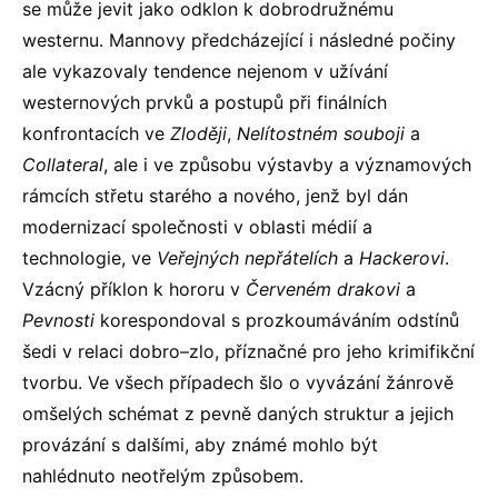
se může jevit jako odklon k dobrodružnému
westernu. Mannovy předcházející i následné počiny
ale vykazovaly tendence nejenom v užívání
westernových prvků a postupů při finálních
konfrontacích ve
Zloději
,
Nelítostném souboji
a
Collateral
, ale i ve způsobu výstavby a významových
rámcích střetu starého a nového, jenž byl dán
modernizací společnosti v oblasti médií a
technologie, ve
Veřejných nepřátelích
a
Hackerovi
.
Vzácný příklon k hororu v
Červeném drakovi
a
Pevnosti
korespondoval s prozkoumáváním odstínů
šedi v relaci dobro–zlo, příznačné pro jeho krimifikční
tvorbu. Ve všech případech šlo o vyvázání žánrově
omšelých schémat z pevně daných struktur a jejich
provázání s dalšími, aby známé mohlo být
nahlédnuto neotřelým způsobem.