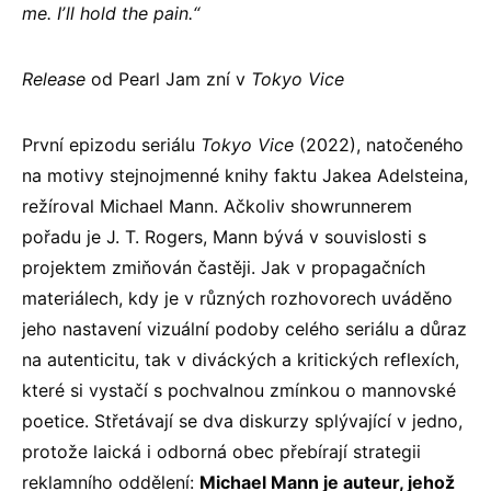
me. Iʼll hold the pain.“
Release
od
Pearl Jam
zní v
Tokyo Vice
První epizodu seriálu
Tokyo Vice
(2022), natočeného
na motivy stejnojmenné knihy faktu Jakea Adelsteina,
režíroval Michael Mann. Ačkoliv showrunnerem
pořadu je J. T. Rogers, Mann bývá v souvislosti s
projektem zmiňován častěji. Jak v propagačních
materiálech, kdy je v různých rozhovorech uváděno
jeho nastavení vizuální podoby celého seriálu a důraz
na autenticitu, tak v diváckých a kritických reflexích,
které si vystačí s pochvalnou zmínkou o mannovské
poetice. Střetávají se dva diskurzy splývající v jedno,
protože laická i odborná obec přebírají strategii
reklamního oddělení:
Michael Mann je auteur, jehož