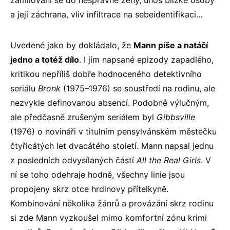
zamilování se do nesprávné ženy, únos blízké osoby
a její záchrana, vliv infiltrace na sebeidentifikaci…
Uvedené jako by dokládalo, že
Mann píše a natáčí
jedno a totéž dílo
. I jím napsané epizody zapadlého,
kritikou nepříliš dobře hodnoceného detektivního
seriálu
Bronk
(1975–1976) se soustředí na rodinu, ale
nezvykle definovanou absencí. Podobně výlučným,
ale předčasně zrušeným seriálem byl
Gibbsville
(1976) o novináři v titulním pensylvánském městečku
čtyřicátých let dvacátého století. Mann napsal jednu
z posledních odvysílaných částí
All the Real Girls
. V
ní se toho odehraje hodně, všechny linie jsou
propojeny skrz otce hrdinovy přítelkyně.
Kombinování několika žánrů a provázání skrz rodinu
si zde Mann vyzkoušel mimo komfortní zónu krimi