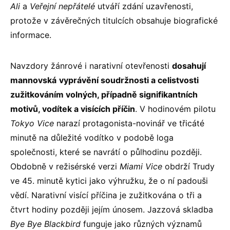
Ali
a
Veřejní nepřátelé
utváří zdání uzavřenosti,
protože v závěrečných titulcích obsahuje biografické
informace.
Navzdory žánrové i narativní otevřenosti
dosahují
mannovská
vyprávění soudržnosti a celistvosti
zužitkováním volných, případně signifikantních
motivů, vodítek a visících příčin
. V hodinovém pilotu
Tokyo Vice
narazí protagonista-novinář ve třicáté
minutě na důležité vodítko v podobě loga
společnosti, které se navrátí o půlhodinu později.
Obdobně v režisérské verzi
Miami Vice
obdrží Trudy
ve 45. minutě kytici jako výhružku, že o ní padouši
vědí. Narativní visící příčina je zužitkována o tři a
čtvrt hodiny později jejím únosem. Jazzová skladba
Bye Bye Blackbird
funguje jako různých významů