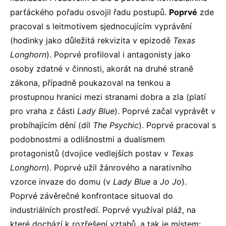
parťáckého pořadu osvojil řadu postupů.
Poprvé
zde
pracoval s leitmotivem sjednocujícím vyprávění
(hodinky jako důležitá rekvizita v epizodě
Texas
Longhorn
). Poprvé profiloval i antagonisty jako
osoby zdatné v činnosti, akorát na druhé straně
zákona, případně poukazoval na tenkou a
prostupnou hranici mezi stranami dobra a zla (platí
pro vraha z části
Lady Blue
). Poprvé začal vyprávět v
probíhajícím dění (díl
The Psychic
). Poprvé pracoval s
podobnostmi a odlišnostmi a dualismem
protagonistů (dvojice vedlejších postav v
Texas
Longhorn
). Poprvé užil žánrového a narativního
vzorce invaze do domu (v
Lady Blue
a
Jo Jo
).
Poprvé závěrečné konfrontace situoval do
industriálních prostředí. Poprvé využíval pláž, na
které dochází k rozřešení vztahů, a tak je místem: