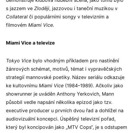
demonstruje klubová hudební scéna, jako tomu bylo
s jazzem ve
Zloději
, jazzovou i taneční muzikou v
Collateral
či populárními songy v televizním a
filmovém
Miami Vice
.
Miami Vice a televize
Tokyo Vice
bylo vhodným příkladem pro nastínění
žánrových schémat, motivů, témat i vypravěčských
strategií mannovské poetiky. Název seriálu odkazuje
ke kultovnímu
Miami Vice
(1984–1989). Ačkoliv jako
showrunner je uváděn Anthony Yerkovich, Mann
působil vedle napsání několika epizod jako tzv.
executive producer u prvních dvou řad a dohlížel na
audiovizuální koncepci. Úspěšný televizní pořad,
který byl koncipován jako „MTV Cops“, je s odstupem