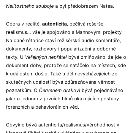
Nelítostného souboje
a byl předobrazem Natea.
Opora v realitě,
autenticita
, pečlivá rešerše,
realismus… vše je spojováno s Mannovými projekty.
Na dané rétorice staví režisérské audio komentáře,
dokumenty, rozhovory i popularizační a odborné
texty. U
Veřejných nepřátel
bývá zmiňováno, že jde o
dokument doby, protože se natáčelo na místech, kde
k událostem došlo. Také u děl nevycházejících ze
skutečných událostí bývá zdůrazňována věrnost
poznatkům. O
Červeném drakovi
bývá pojednáváno
jako o jednom z prvních filmů ukazujících postupy
forenzních a behaviorálních věd.
Obvykle bývá autenticita/realismus/věrohodnost v