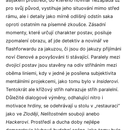
asijském prostředí, do kterého novinář nezapadá už
pro svůj původ, vystihuje jeho situování mimo střed
rámu, ale i detaily jako mírně odlišný odstín saka
oproti ostatním na písemné zkoušce. Zásadní
momenty, které určují charakter postav, posiluje
zpomalení obrazu, ať jde detektiv a novinář ve
flashforwardu za jakuzou, či jsou do jakuzy přijímáni
noví členové a povyšováni ti stávající. Paralely mezi
dvojicí postav jsou stavěny na odiv střiháním mezi
oběma liniemi, kdy v jedné je posílena subjektivita
mentálními projekcemi, jako tomu bylo v
Insiderovi
.
Tentokrát ale křížový střih nahrazuje střih paralelní.
Důležité dialogové výměny, odhalující nitro i
motivace hrdiny, se odehrávají u stolu v „restauraci“
jako ve
Zloději
,
Nelítostném
souboji anebo
Hackerovi
. Prostředí a ducha doby nejlépe