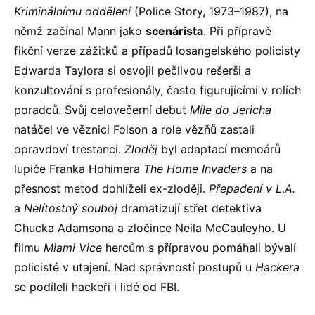
Kriminálnímu oddělení
(Police Story, 1973–1987), na
němž začínal Mann jako
scenárista
. Při přípravě
fikční verze zážitků a případů losangelského policisty
Edwarda Taylora si osvojil pečlivou rešerši a
konzultování s profesionály, často figurujícími v rolích
poradců. Svůj celovečerní debut
Míle do Jericha
natáčel ve věznici Folson a role vězňů zastali
opravdoví trestanci.
Zloděj
byl adaptací memoárů
lupiče Franka Hohimera
The Home Invaders
a na
přesnost metod dohlíželi ex-zloději.
Přepadení v L.A.
a
Nelítostný souboj
dramatizují střet detektiva
Chucka Adamsona a zločince Neila McCauleyho. U
filmu
Miami Vice
hercům s přípravou pomáhali bývalí
policisté v utajení. Nad správností postupů u
Hackera
se podíleli hackeři i lidé od FBI.