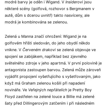
modré barvy je oděn i Wigand. V
Insiderovi
jsou
některé scény (golfová, rozhovor s Bergmanem v
autě, dům s dcerou uvnitř) takto nasvíceny, ale
modrá je kombinována se zelenou.
Zelená u Manna značí ohrožení: Wigand je na
golfovém hřišti sledován, do jeho obydlí někdo
vnikne. V
Červeném drakovi
se zelená objevuje ve
spojení se zabijákem, například bez zjevného
světelného zdroje v jeho apartmá. V první polovině je
antagonista zastoupen barvou. Zelená může zároveň
vyjádřit propojení vyšetřujícího s vyšetřovaným, jako
když má Graham zelenou košili při napadení
novináře. Ve
Veřejných nepřátelích
je Pretty Boy
Floyd zastřelen na zelené louce a Billie má zelené
šaty před Dillingerovým zatčením i při následném