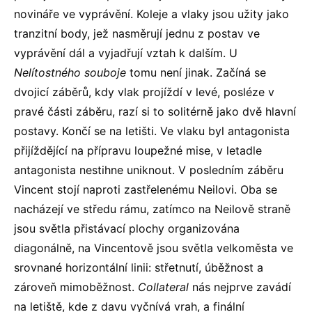
novináře ve vyprávění. Koleje a vlaky jsou užity jako
tranzitní body, jež nasměrují jednu z postav ve
vyprávění dál a vyjadřují vztah k dalším. U
Nelítostného souboje
tomu není jinak. Začíná se
dvojicí záběrů, kdy vlak projíždí v levé, posléze v
pravé části záběru, razí si to solitérně jako dvě hlavní
postavy. Končí se na letišti. Ve vlaku byl antagonista
přijíždějící na přípravu loupežné mise, v letadle
antagonista nestihne uniknout. V posledním záběru
Vincent stojí naproti zastřelenému Neilovi. Oba se
nacházejí ve středu rámu, zatímco na Neilově straně
jsou světla přistávací plochy organizována
diagonálně, na Vincentově jsou světla velkoměsta ve
srovnané horizontální linii: střetnutí, úběžnost a
zároveň mimoběžnost.
Collateral
nás nejprve zavádí
na letiště, kde z davu vyčnívá vrah, a finální