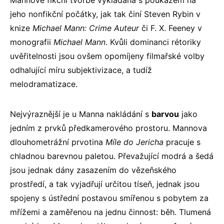
Mannově fikční tvorbě vykládána s poukazem na
jeho nonfikční počátky, jak tak činí Steven Rybin v
knize
Michael Mann: Crime Auteur
či F. X. Feeney v
monografii
Michael Mann
. Kvůli dominanci rétoriky
uvěřitelnosti jsou ovšem opomíjeny filmařské volby
odhalující míru subjektivizace, a tudíž
melodramatizace.
Nejvýraznější je u Manna nakládání s
barvou
jako
jedním z prvků předkamerového prostoru. Mannova
dlouhometrážní prvotina
Míle do Jericha
pracuje s
chladnou barevnou paletou. Převažující modrá a šedá
jsou jednak dány zasazením do vězeňského
prostředí, a tak vyjadřují určitou tíseň, jednak jsou
spojeny s ústřední postavou smířenou s pobytem za
mřížemi a zaměřenou na jednu činnost: běh. Tlumená