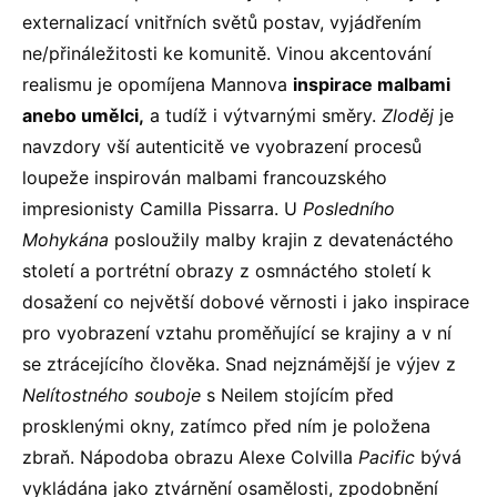
externalizací vnitřních světů postav, vyjádřením
ne/přináležitosti ke komunitě. Vinou akcentování
realismu je opomíjena Mannova
inspirace malbami
anebo umělci,
a tudíž i výtvarnými směry.
Zloděj
je
navzdory vší autenticitě ve vyobrazení procesů
loupeže inspirován malbami francouzského
impresionisty Camilla Pissarra. U
Posledního
Mohykána
posloužily malby krajin z devatenáctého
století a portrétní obrazy z osmnáctého století k
dosažení co největší dobové věrnosti i jako inspirace
pro vyobrazení vztahu proměňující se krajiny a v ní
se ztrácejícího člověka. Snad nejznámější je výjev z
Nelítostného souboje
s Neilem stojícím před
prosklenými okny, zatímco před ním je položena
zbraň. Nápodoba obrazu Alexe Colvilla
Pacific
bývá
vykládána jako ztvárnění osamělosti, zpodobnění