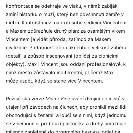
konfrontace se odehraje ve vlaku, v němž zabiják
zmíní historku o muži, který bez povšimnutí zemře v
metru. Kontrast mezi naproti sobě sedícím Vincentem
a Maxem zdůrazňuje druhý plán: za osamělým vlkem
Vincentem je vidět příroda, zatímco za Maxem
civilizace. Podobnost obou akcentuje velikost záběru
(detail) a způsob inscenování (obličej za clonícími
objekty). Max i Vincent jsou oddaní profesionálové, k
nimž město zůstávalo indiferentní, přičemž Max
může uspět, když se stane více Vincentem.
Režisérská verze
Miami Vice
uvádí dvojicí policistů v
utajení při závodech na člunech, aby pronikli mezi lidi
obchodující s ženami, a loučí se s nimi, když jednomu
se v nemocnici probouzí partnerka a druhý umožňuje
milence zapletené do drogového byznysu odjet na