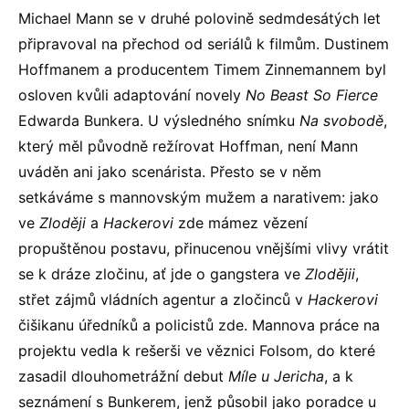
Michael Mann se v druhé polovině sedmdesátých let
připravoval na přechod od seriálů k filmům. Dustinem
Hoffmanem a producentem Timem Zinnemannem byl
osloven kvůli adaptování novely
No Beast So Fierce
Edwarda Bunkera. U výsledného snímku
Na svobodě
,
který měl původně režírovat Hoffman, není Mann
uváděn ani jako scenárista. Přesto se v něm
setkáváme s mannovským mužem a narativem: jako
ve
Zloději
a
Hackerovi
zde mámez vězení
propuštěnou postavu, přinucenou vnějšími vlivy vrátit
se k dráze zločinu, ať jde o gangstera ve
Zlodějii
,
střet zájmů vládních agentur a zločinců v
Hackerovi
čišikanu úředníků a policistů zde. Mannova práce na
projektu vedla k rešerši ve věznici Folsom, do které
zasadil dlouhometrážní debut
Míle u Jericha
, a k
seznámení s Bunkerem, jenž působil jako poradce u