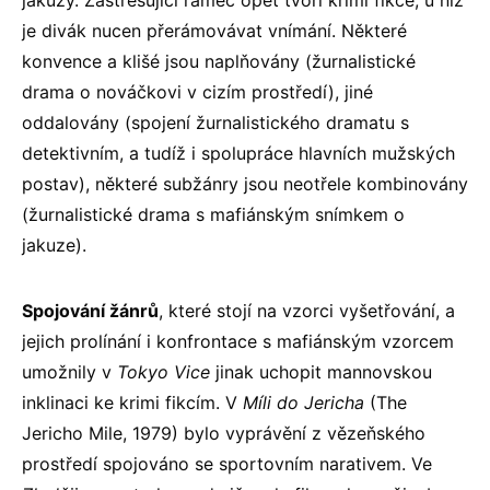
jakuzy. Zastřešující rámec opět tvoří krimi fikce, u níž
je divák nucen přerámovávat vnímání. Některé
konvence a klišé jsou naplňovány (žurnalistické
drama o nováčkovi v cizím prostředí), jiné
oddalovány (spojení žurnalistického dramatu s
detektivním, a tudíž i spolupráce hlavních mužských
postav), některé subžánry jsou neotřele kombinovány
(žurnalistické drama s mafiánským snímkem o
jakuze).
Spojování žánrů
, které stojí na vzorci vyšetřování, a
jejich prolínání i konfrontace s mafiánským vzorcem
umožnily v
Tokyo Vice
jinak uchopit mannovskou
inklinaci ke krimi fikcím. V
Míli do Jericha
(The
Jericho Mile, 1979) bylo vyprávění z vězeňského
prostředí spojováno se sportovním narativem. Ve