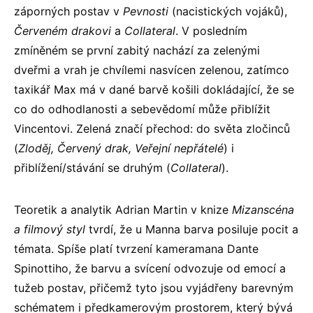
záporných postav v
Pevnosti
(nacistických vojáků),
Červeném drakovi
a
Collateral
. V posledním
zmíněném se první zabitý nachází za zelenými
dveřmi a vrah je chvílemi nasvícen zelenou, zatímco
taxikář Max má v dané barvě košili dokládající, že se
co do odhodlanosti a sebevědomí může přiblížit
Vincentovi. Zelená značí přechod: do světa zločinců
(
Zloděj, Červený drak, Veřejní nepřátelé
) i
přiblížení/stávání se druhým (
Collateral
).
Teoretik a analytik Adrian Martin v knize
Mizanscéna
a filmový styl
tvrdí, že u Manna barva posiluje pocit a
témata. Spíše platí tvrzení kameramana Dante
Spinottiho, že barvu a svícení odvozuje od emocí a
tužeb postav, přičemž tyto jsou vyjádřeny barevným
schématem i předkamerovým prostorem, který bývá