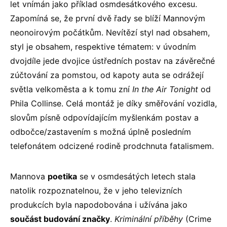
let vnímán jako příklad osmdesátkového excesu.
Zapomíná se, že první dvě řady se blíží Mannovým
neonoirovým počátkům. Nevítězí styl nad obsahem,
styl je obsahem, respektive tématem: v úvodním
dvojdíle jede dvojice ústředních postav na závěrečné
zúčtování za pomstou, od kapoty auta se odrážejí
světla velkoměsta a k tomu zní
In the Air Tonight
od
Phila Collinse. Celá montáž je díky směřování vozidla,
slovům písně odpovídajícím myšlenkám postav a
odbočce/zastavením s možná úplně posledním
telefonátem odcizené rodině prodchnuta fatalismem.
Mannova
poetika
se v osmdesátých letech stala
natolik rozpoznatelnou, že v jeho televizních
produkcích byla napodobována i užívána jako
součást budování značky
.
Kriminální příběhy
(Crime