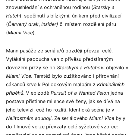
znovushledání s ochráněnou rodinou (
Starsky a
Hutch
), spočinutí s blízkými, únikem před civilizací
(
Červený drak
,
Insider)
či místem rozdělení páru
(
Miami Vice
).
Mann pasáže ze seriálu/ů později převzal celé.
Vylákání padoucha ven z přívěsu předstíraným
dovozem pizzy se po
Starskym a Hutchovi
objevilo v
Miami Vice
. Tamtéž bylo zužitkováno i přirovnání
cákanců krve k Pollockovým malbám z
Kriminálních
příběhů
. V epizodě
Pursuit of a Wanted Felon
jedna
postava přistihne milence své ženy, jak se dívá na
jeho televizi, což ho rozlítí. Identická scéna je v
Nelítostném souboji
. Ze seriálového
Miami Vice
byly
do filmové verze převzaty celé syžetové vzorce: