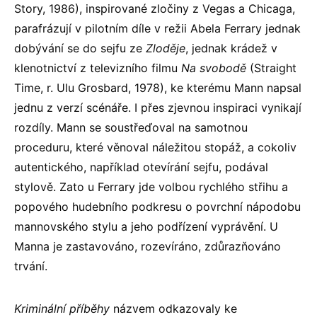
Story, 1986), inspirované zločiny z Vegas a Chicaga,
parafrázují v pilotním díle v režii Abela Ferrary jednak
dobývání se do sejfu ze
Zloděje
, jednak krádež v
klenotnictví z televizního filmu
Na svobodě
(Straight
Time, r. Ulu Grosbard, 1978), ke kterému Mann napsal
jednu z verzí scénáře. I přes zjevnou inspiraci vynikají
rozdíly. Mann se soustřeďoval na samotnou
proceduru, které věnoval náležitou stopáž, a cokoliv
autentického, například otevírání sejfu, podával
stylově. Zato u Ferrary jde volbou rychlého střihu a
popového hudebního podkresu o povrchní nápodobu
mannovského stylu a jeho podřízení vyprávění. U
Manna je zastavováno, rozevíráno, zdůrazňováno
trvání.
Kriminální příběhy
názvem odkazovaly ke