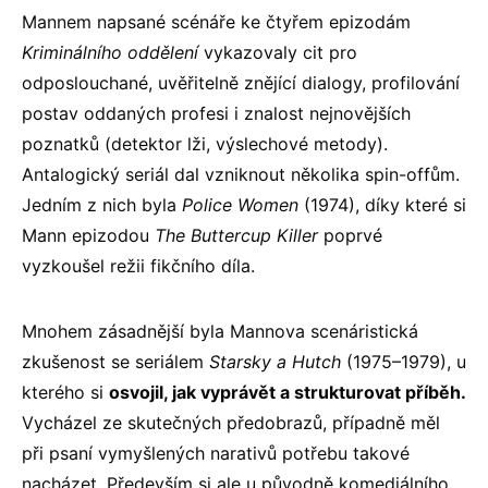
Mannem napsané scénáře ke čtyřem epizodám
Kriminálního oddělení
vykazovaly cit pro
odposlouchané, uvěřitelně znějící dialogy, profilování
postav oddaných profesi i znalost nejnovějších
poznatků (detektor lži, výslechové metody).
Antalogický seriál dal vzniknout několika spin-offům.
Jedním z nich byla
Police Women
(1974), díky které si
Mann epizodou
The Buttercup Killer
poprvé
vyzkoušel režii fikčního díla.
Mnohem zásadnější byla Mannova scenáristická
zkušenost se seriálem
Starsky a Hutch
(1975–1979), u
kterého si
osvojil, jak vyprávět a strukturovat příběh.
Vycházel ze skutečných předobrazů, případně měl
při psaní vymyšlených narativů potřebu takové
nacházet. Především si ale u původně komediálního