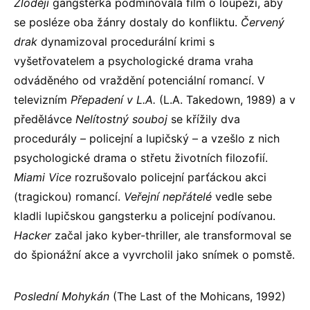
Zloději
gangsterka podmiňovala film o loupeži, aby
se posléze oba žánry dostaly do konfliktu.
Červený
drak
dynamizoval procedurální krimi s
vyšetřovatelem a psychologické drama vraha
odváděného od vraždění potenciální romancí. V
televizním
Přepadení v L.A.
(L.A. Takedown, 1989) a v
předělávce
Nelítostný souboj
se křížily dva
procedurály – policejní a lupičský – a vzešlo z nich
psychologické drama o střetu životních filozofií.
Miami Vice
rozrušovalo policejní parťáckou akci
(tragickou) romancí.
Veřejní nepřátelé
vedle sebe
kladli lupičskou gangsterku a policejní podívanou.
Hacker
začal jako kyber-thriller, ale transformoval se
do špionážní akce a vyvrcholil jako snímek o pomstě.
Poslední Mohykán
(The Last of the Mohicans, 1992)