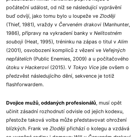
počáteční událost, od níž se následující vyprávění
buď odvíjí, jako tomu bylo u loupeže ve
Zloději
(Thief, 1981)
,
vraždy v
Červeném drakovi
(Manhunter,
1986)
,
přípravy na vykradení banky v
Nelítostném
souboji
(Heat, 1995)
,
tréninku na zápas o titul v
Alim
(2001)
,
osvobození kompliců z vězení ve
Veřejných
nepřátelích
(Public Enemies, 2009) a u počítačového
útoku v
Hackerovi
(2015). V
Tokyo Vice
jde ovšem o
předzvěst následujícího dění, sekvence je totiž
flashforwardem.
Dvojice mužů, oddaných profesionálů
, musí opět
učinit zásadní rozhodnutí odvisle od jejich kodexu,
přestože taková volba může představovat ohrožení
blízkých. Frank ve
Zloději
přichází o kolegu a vzdává