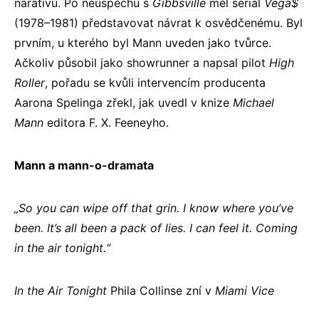
narativů. Po neúspěchu s
Gibbsville
měl seriál
Vega$
(1978–1981) představovat návrat k osvědčenému. Byl
prvním, u kterého byl Mann uveden jako tvůrce.
Ačkoliv působil jako showrunner a napsal pilot
High
Roller
, pořadu se kvůli intervencím producenta
Aarona Spelinga zřekl, jak uvedl v knize
Michael
Mann
editora F. X. Feeneyho.
Mann a mann-o-dramata
„So you can wipe off that grin. I know where you’ve
been. It’s all been a pack of lies. I can feel it. Coming
in the air tonight.“
In the Air Tonight
Phila Collinse zní v
Miami Vice