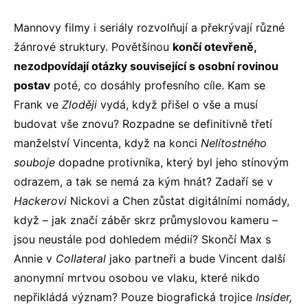
Mannovy filmy i seriály rozvolňují a překrývají různé
žánrové struktury. Povětšinou
končí otevřeně,
nezodpovídají otázky související s osobní rovinou
postav
poté, co dosáhly profesního cíle. Kam se
Frank ve
Zloději
vydá, když přišel o vše a musí
budovat vše znovu? Rozpadne se definitivně třetí
manželství Vincenta, když na konci
Nelítostného
souboje
dopadne protivníka, který byl jeho stínovým
odrazem, a tak se nemá za kým hnát? Zadaří se v
Hackerovi
Nickovi a Chen zůstat digitálními nomády,
když – jak značí záběr skrz průmyslovou kameru –
jsou neustále pod dohledem médií? Skončí Max s
Annie v
Collateral
jako partneři a bude Vincent další
anonymní mrtvou osobou ve vlaku, které nikdo
nepřikládá význam? Pouze biografická trojice
Insider,