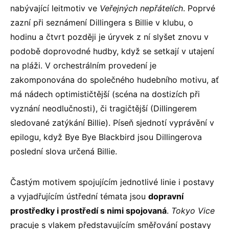
nabývající leitmotiv ve
Veřejných nepřátelích
. Poprvé
zazní při seznámení Dillingera s Billie v klubu, o
hodinu a čtvrt později je úryvek z ní slyšet znovu v
podobě doprovodné hudby, když se setkají v utajení
na pláži. V orchestrálním provedení je
zakomponována do společného hudebního motivu, ať
má nádech optimističtější (scéna na dostizích při
vyznání neodlučnosti), či tragičtější (Dillingerem
sledované zatýkání Billie). Píseň sjednotí vyprávění v
epilogu, když Bye Bye Blackbird jsou Dillingerova
poslední slova určená Billie.
Častým motivem spojujícím jednotlivé linie i postavy
a vyjadřujícím ústřední témata jsou
dopravní
prostředky i prostředí s nimi spojovaná
.
Tokyo Vice
pracuje s vlakem představujícím směřování postavy