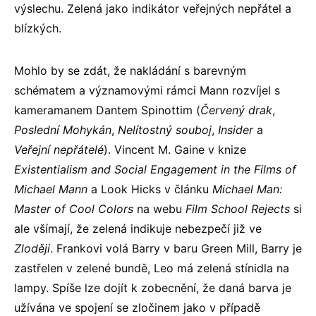
výslechu. Zelená jako indikátor veřejných nepřátel a
blízkých.
Mohlo by se zdát, že nakládání s barevným
schématem a významovými rámci Mann rozvíjel s
kameramanem Dantem Spinottim (
Červený drak
,
Poslední Mohykán
,
Nelítostný souboj
,
Insider
a
Veřejní nepřátelé
). Vincent M. Gaine v knize
Existentialism and Social Engagement in the Films of
Michael Mann
a Look Hicks v článku
Michael Man:
Master of Cool Colors
na webu
Film School Rejects
si
ale všímají, že zelená indikuje nebezpečí již ve
Zloději
. Frankovi volá Barry v baru Green Mill, Barry je
zastřelen v zelené bundě, Leo má zelená stínidla na
lampy. Spíše lze dojít k zobecnění, že daná barva je
užívána ve spojení se zločinem jako v případě